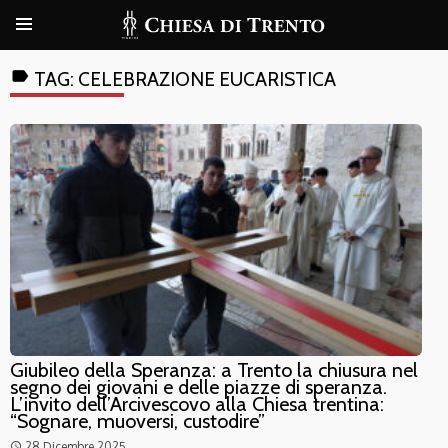
label
TAG:
CELEBRAZIONE EUCARISTICA
Giubileo della Speranza: a Trento la chiusura nel
segno dei giovani e delle piazze di speranza.
L’invito dell’Arcivescovo alla Chiesa trentina:
“Sognare, muoversi, custodire”
28 Dicembre 2025
access_time