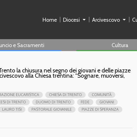
Home
Diocesi
Arcivescovo
Cu
uncio e Sacramenti
Cultura
Trento la chiusura nel segno dei giovani e delle piazze
Arcivescovo alla Chiesa trentina: “Sognare, muoversi,
RAZIONE EUCARISTICA
CHIESA DI TRENTO
COMUNITÀ
ESI DI TRENTO
DUOMO DI TRENTO
FEDE
GIOVANI
LAURO TISI
PASTORALE GIOVANILE
PIAZZE DI SPERANZA