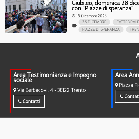
Giubileo, domenica 28 dice
con “Piazze di speranza”
18 Dicembre 2025
access_time
28 DICEMBRE
CATTEDRAL
label
PIAZZE DI SPERANZA
TRE
A
Area Testimonianza e Impegno
Area Ann
sociale
Piazza Fi
Via Barbacovi, 4 - 38122 Trento
Contat
Contatti