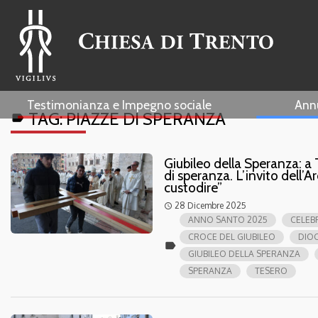
Testimonianza e Impegno sociale
Ann
TAG:
PIAZZE DI SPERANZA
label
Giubileo della Speranza: a 
di speranza. L’invito dell’
custodire”
28 Dicembre 2025
access_time
ANNO SANTO 2025
CELEB
CROCE DEL GIUBILEO
DIOC
label
GIUBILEO DELLA SPERANZA
SPERANZA
TESERO