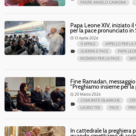
PADRE ANGELO CAVAGNA
Papa Leone XIV, iniziato il 
per la pace pronunciato in
13 Aprile 2026
access_time
11 APRILE
APPELLO PER LA 
label
GUERRA E PACE
PAPA LEO
ROSARIO PER LA PACE
VAT
Fine Ramadan, messaggio de
“Preghiamo insieme per la
20 Marzo 2026
access_time
COMUNITÀ ISLAMICHE
CRI
label
LAURO TISI
PACE
PRE
In cattedrale la preghiera p
quando smettiamo di asco