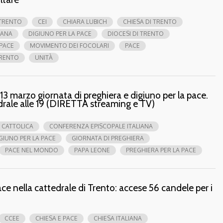
 TRENTO
CEI
CHIARA LUBICH
CHIESA DI TRENTO
IANA
DIGIUNO PER LA PACE
DIOCESI DI TRENTO
 PACE
MOVIMENTO DEI FOCOLARI
PACE
RENTO
UNITÀ
 13 marzo giornata di preghiera e digiuno per la pace.
drale alle 19 (DIRETTA streaming e TV)
 CATTOLICA
CONFERENZA EPISCOPALE ITALIANA
GIUNO PER LA PACE
GIORNATA DI PREGHIERA
PACE NEL MONDO
PAPA LEONE
PREGHIERA PER LA PACE
pace nella cattedrale di Trento: accese 56 candele per i
CCEE
CHIESA E PACE
CHIESA ITALIANA