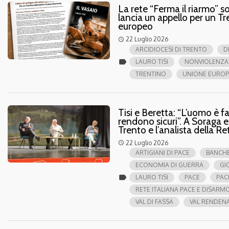
La rete “Ferma il riarmo” s
lancia un appello per un Tr
europeo
22 Luglio 2026
access_time
ARCIDIOCESI DI TRENTO
D
label
LAURO TISI
NONVIOLENZA
TRENTINO
UNIONE EUROP
Tisi e Beretta: “L’uomo è f
rendono sicuri”. A Soraga e
Trento e l’analista della R
22 Luglio 2026
access_time
ARTIGIANI DI PACE
BANCH
ECONOMIA DI GUERRA
GI
label
LAURO TISI
PACE
PAC
RETE ITALIANA PACE E DISARM
VAL DI FASSA
VAL RENDEN