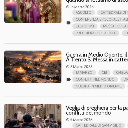
16 Marzo 2026
access_time
ASCOLTO
CATTEDRALE DI
CONFERENZA EPISCOPALE ITAL
label
LAURO TISI
MESSA PER LA
PREGHIERA PER LA PACE
T
Guerra in Medio Oriente, il
A Trento S. Messa in catte
6 Marzo 2026
access_time
13 MARZO
CEI
CHIESA
label
CONFLITTI NEL MONDO
DI
GUERRA IN MEDIO ORIENTE
Veglia di preghiera per la 
conflitti del mondo
5 Marzo 2026
access_time
CATTEDRALE DI SAN VIGILIO