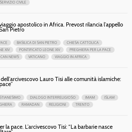
SERVIZIO CIVILE
viaggio apostolico in Africa. Prevost rilancia l’appello
 San Pietro
PACE
BASILICA DI SAN PIETRO
CHIESA CATTOLICA
NE XIV
PONTIFICATO LEONE XIV
PREGHIERA PER LA PACE
ICAN NEWS
VATICANO
VIAGGIO IN AFRICA
ll’arcivescovo Lauro Tisi alle comunità islamiche:
 pace”
STIANESIMO
DIALOGO INTERRELIGIOSO
IMAM
ISLAM
GHIERA
RAMADAN
RELIGIONI
TRENTO
er la pace. L’arcivescovo Tisi: “La barbarie nasce
ltare”