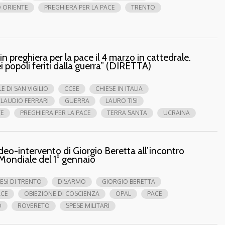
 ORIENTE
PREGHIERA PER LA PACE
TRENTO
in preghiera per la pace il 4 marzo in cattedrale.
i popoli feriti dalla guerra” (DIRETTA)
 DI SAN VIGILIO
CCEE
CHIESE IN ITALIA
LAUDIO FERRARI
GUERRA
LAURO TISI
TE
PREGHIERA PER LA PACE
TERRA SANTA
UCRAINA
ideo-intervento di Giorgio Beretta all’incontro
Mondiale del 1° gennaio
ESI DI TRENTO
DISARMO
GIORGIO BERETTA
ACE
OBIEZIONE DI COSCIENZA
OPAL
PACE
O
ROVERETO
SPESE MILITARI