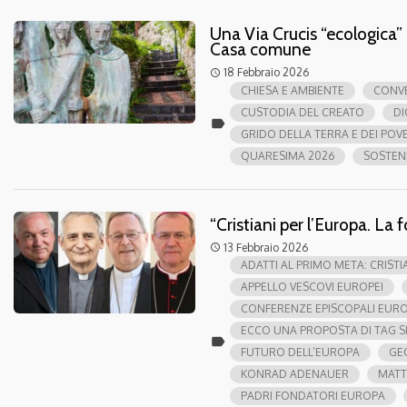
Una Via Crucis “ecologica”
Casa comune
18 Febbraio 2026
access_time
CHIESA E AMBIENTE
CONV
CUSTODIA DEL CREATO
DI
label
GRIDO DELLA TERRA E DEI POVE
QUARESIMA 2026
SOSTENI
“Cristiani per l’Europa. La 
13 Febbraio 2026
access_time
ADATTI AL PRIMO META: CRISTI
APPELLO VESCOVI EUROPEI
CONFERENZE EPISCOPALI EUR
ECCO UNA PROPOSTA DI TAG S
label
FUTURO DELL’EUROPA
GE
KONRAD ADENAUER
MATT
PADRI FONDATORI EUROPA