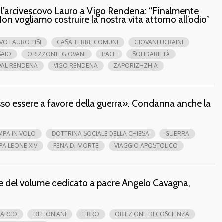
o l’arcivescovo Lauro a Vigo Rendena: “Finalmente
Non vogliamo costruire la nostra vita attorno all’odio”
VO LAURO TISI
CASA TERRE COMUNI
GIOVANI UCRAINI
SAIO
ORIZZONTEGIOVANI
PACE
SOLIDARIETÀ
VAL RENDENA
VIGO RENDENA
ZAPORIZHZHIA
o essere a favore della guerra». Condanna anche la
PA IN VOLO
DOTTRINA SOCIALE DELLA CHIESA
GUERRA
PA LEONE XIV
PENA DI MORTE
VIAGGIO APOSTOLICO
e del volume dedicato a padre Angelo Cavagna,
'ARCO
DEHONIANI
LIBRO
OBIEZIONE DI COSCIENZA