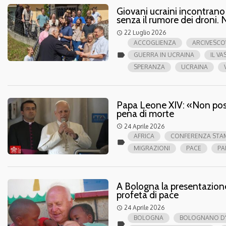
Giovani ucraini incontran
senza il rumore dei droni. 
22 Luglio 2026
access_time
ACCOGLIENZA
ARCIVESCO
label
GUERRA IN UCRAINA
IL VA
SPERANZA
UCRAINA
Papa Leone XIV: «Non poss
pena di morte
24 Aprile 2026
access_time
AFRICA
CONFERENZA STAM
label
MIGRAZIONI
PACE
PA
A Bologna la presentazion
profeta di pace
24 Aprile 2026
access_time
BOLOGNA
BOLOGNANO D
label