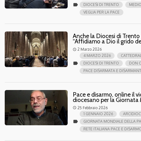
label
DIOCESI DI TRENTO
MEDIO
VEGLIA PER LA PACE
Anche la Diocesi di Trento 
“Affidiamo a Dio il grido de
2 Marzo 2026
access_time
4 MARZO 2026
CATTEDRALE
label
DIOCESI DI TRENTO
DON C
PACE DISARMATA E DISARMAN
Pace e disarmo, online il v
diocesano per la Giornata 
25 Febbraio 2026
access_time
1 GENNAIO 2026
ARCIDIOC
label
GIORNATA MONDIALE DELLA P
RETE ITALIANA PACE E DISARM