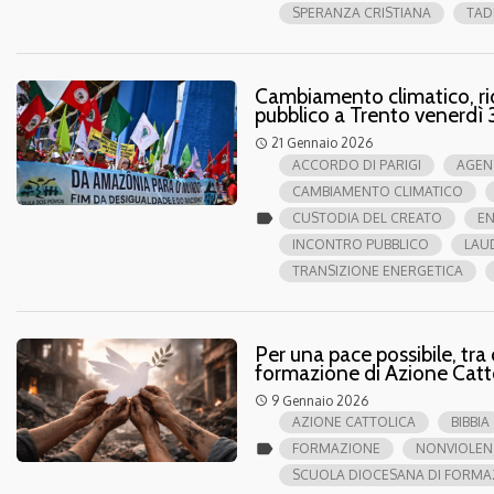
SPERANZA CRISTIANA
TAD
Cambiamento climatico, ri
pubblico a Trento venerdì 
21 Gennaio 2026
access_time
ACCORDO DI PARIGI
AGEN
CAMBIAMENTO CLIMATICO
label
CUSTODIA DEL CREATO
EN
INCONTRO PUBBLICO
LAUD
TRANSIZIONE ENERGETICA
Per una pace possibile, tra
formazione di Azione Catt
9 Gennaio 2026
access_time
AZIONE CATTOLICA
BIBBIA
label
FORMAZIONE
NONVIOLEN
SCUOLA DIOCESANA DI FORMA