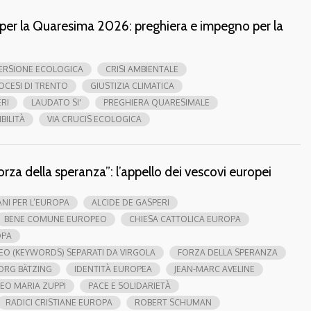
 per la Quaresima 2026: preghiera e impegno per la
ERSIONE ECOLOGICA
CRISI AMBIENTALE
OCESI DI TRENTO
GIUSTIZIA CLIMATICA
RI
LAUDATO SI'
PREGHIERA QUARESIMALE
BILITÀ
VIA CRUCIS ECOLOGICA
forza della speranza”: l’appello dei vescovi europei
ANI PER L’EUROPA
ALCIDE DE GASPERI
BENE COMUNE EUROPEO
CHIESA CATTOLICA EUROPA
OPA
EO (KEYWORDS) SEPARATI DA VIRGOLA
FORZA DELLA SPERANZA
ORG BÄTZING
IDENTITÀ EUROPEA
JEAN-MARC AVELINE
EO MARIA ZUPPI
PACE E SOLIDARIETÀ
RADICI CRISTIANE EUROPA
ROBERT SCHUMAN