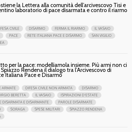
ostiene la Lettera alla comunità dell’arcivescovo Tisi e
entino laboratorio di pace disarmata e contro il riarmo
IFESA CIVILE
DISARMO
FERMA IL RIARMO
IL VASAIO
PACE
RETE ITALIANA PACE E DISARMO
SAN VIGILIO
EA
atto per la pace: modelliamola insieme. Più armi non ci
 Spiazzo Rendena il dialogo tra l’Arcivescovo di
ete Italiana Pace e Disarmo
E ARMATE
DIFESA CIVILE NON ARMATA
DISARMO
ORGIO BERETTA
IL VASAIO
ISPIRAZIONI D'ESTATE
E DISARMATA E DISARMANTE
PAROLE DISARMATE
O
SORAGA
SPESE MILITARI
SPIAZZO RENDENA
A