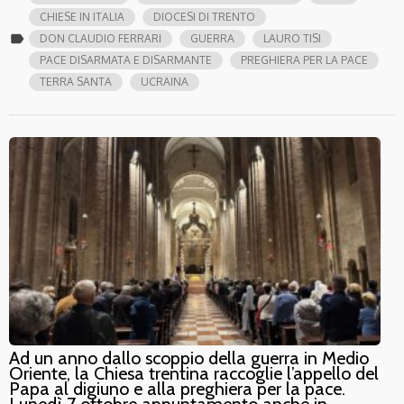
CHIESE IN ITALIA
DIOCESI DI TRENTO
label
DON CLAUDIO FERRARI
GUERRA
LAURO TISI
PACE DISARMATA E DISARMANTE
PREGHIERA PER LA PACE
TERRA SANTA
UCRAINA
Ad un anno dallo scoppio della guerra in Medio
Oriente, la Chiesa trentina raccoglie l’appello del
Papa al digiuno e alla preghiera per la pace.