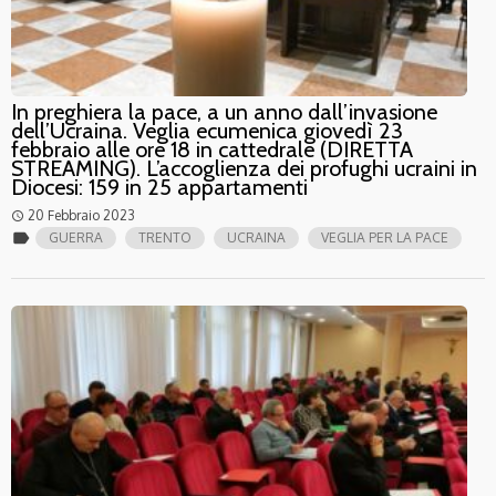
In preghiera la pace, a un anno dall’invasione
dell’Ucraina. Veglia ecumenica giovedì 23
febbraio alle ore 18 in cattedrale (DIRETTA
STREAMING). L’accoglienza dei profughi ucraini in
Diocesi: 159 in 25 appartamenti
20 Febbraio 2023
access_time
label
GUERRA
TRENTO
UCRAINA
VEGLIA PER LA PACE