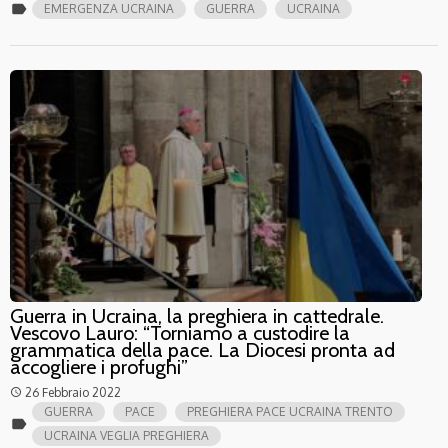
label
EMERGENZA UCRAINA
GUERRA
UCRAINA
Guerra in Ucraina, la preghiera in cattedrale.
Vescovo Lauro: “Torniamo a custodire la
grammatica della pace. La Diocesi pronta ad
accogliere i profughi”
26 Febbraio 2022
access_time
GUERRA
PACE
PREGHIERA PACE UCRAINA TRENTO
label
UCRAINA VEGLIA PREGHIERA