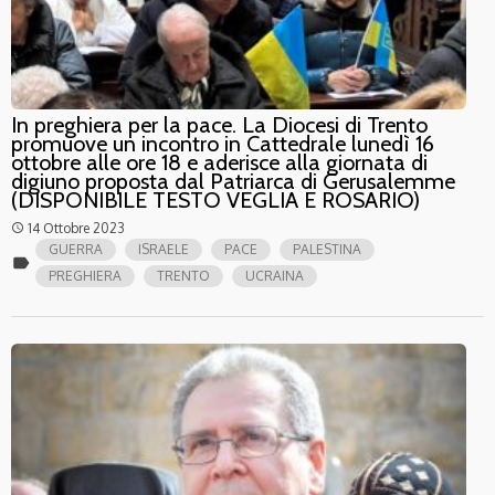
In preghiera per la pace. La Diocesi di Trento
promuove un incontro in Cattedrale lunedì 16
ottobre alle ore 18 e aderisce alla giornata di
digiuno proposta dal Patriarca di Gerusalemme
(DISPONIBILE TESTO VEGLIA E ROSARIO)
14 Ottobre 2023
access_time
GUERRA
ISRAELE
PACE
PALESTINA
label
PREGHIERA
TRENTO
UCRAINA