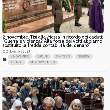
2 novembre, Tisi alla Messa in ricordo dei caduti:
“Guerra e violenza? Alla forza dei volti abbiamo
sostituito la fredda contabilità del denaro”
2 Novembre 2023
access_time
2 NOVEMBRE
CADUTI
CIMITERO
GUERRA
label
TRENTO
VESCOVO LAURO