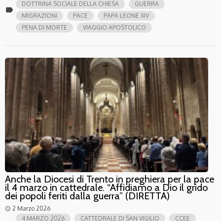
DOTTRINA SOCIALE DELLA CHIESA
GUERRA
label
MIGRAZIONI
PACE
PAPA LEONE XIV
PENA DI MORTE
VIAGGIO APOSTOLICO
Anche la Diocesi di Trento in preghiera per la pace
il 4 marzo in cattedrale. “Affidiamo a Dio il grido
dei popoli feriti dalla guerra” (DIRETTA)
2 Marzo 2026
access_time
4 MARZO 2026
CATTEDRALE DI SAN VIGILIO
CCEE