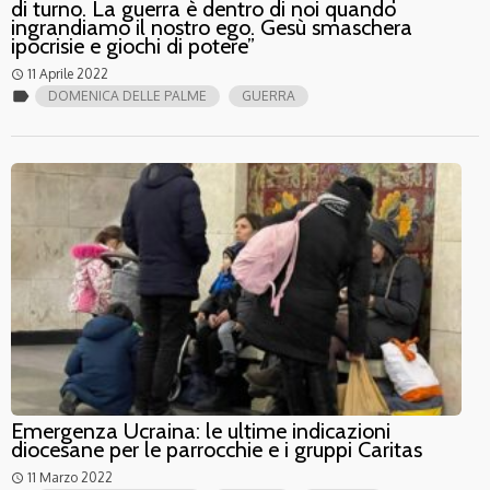
di turno. La guerra è dentro di noi quando
ingrandiamo il nostro ego. Gesù smaschera
ipocrisie e giochi di potere”
11 Aprile 2022
access_time
label
DOMENICA DELLE PALME
GUERRA
Emergenza Ucraina: le ultime indicazioni
diocesane per le parrocchie e i gruppi Caritas
11 Marzo 2022
access_time