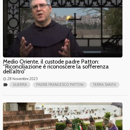
Medio Oriente, il custode padre Patton:
“Riconciliazione è riconoscere la sofferenza
dell’altro”
28 Novembre 2023
access_time
label
GUERRA
PADRE FRANCESCO PATTON
TERRA SANTA