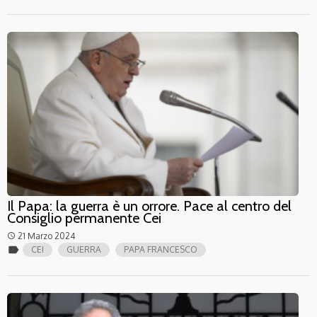
Il Papa: la guerra è un orrore. Pace al centro del
Consiglio permanente Cei
21 Marzo 2024
access_time
label
CEI
GUERRA
PAPA FRANCESCO