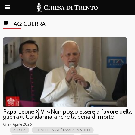
label
TAG:
GUERRA
Papa Leone XIV: «Non posso essere a favore della
guerra». Condanna anche la pena di morte
24 Aprile 2026
access_time
AFRICA
CONFERENZA STAMPA IN VOLO