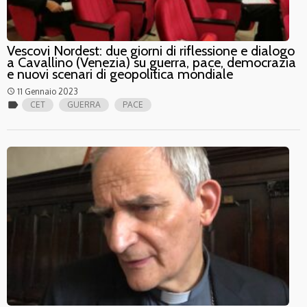
Vescovi Nordest: due giorni di riflessione e dialogo
a Cavallino (Venezia) su guerra, pace, democrazia
e nuovi scenari di geopolitica mondiale
11 Gennaio 2023
access_time
label
CET
GUERRA
PACE