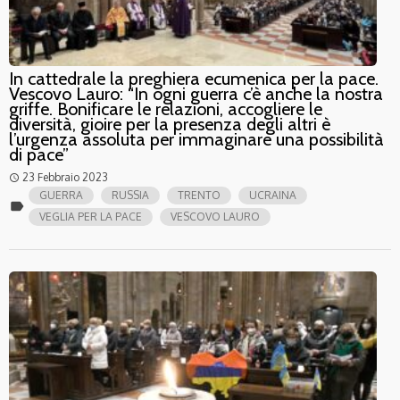
In cattedrale la preghiera ecumenica per la pace.
Vescovo Lauro: “In ogni guerra c’è anche la nostra
griffe. Bonificare le relazioni, accogliere le
diversità, gioire per la presenza degli altri è
l’urgenza assoluta per immaginare una possibilità
di pace”
23 Febbraio 2023
access_time
GUERRA
RUSSIA
TRENTO
UCRAINA
label
VEGLIA PER LA PACE
VESCOVO LAURO