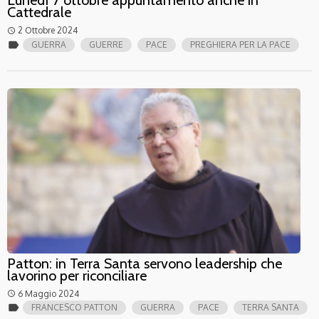
Lunedì 7 ottobre appuntamento anche in
Cattedrale
2 Ottobre 2024
access_time
label
GUERRA
GUERRE
PACE
PREGHIERA PER LA PACE
Patton: in Terra Santa servono leadership che
lavorino per riconciliare
6 Maggio 2024
access_time
label
FRANCESCO PATTON
GUERRA
PACE
TERRA SANTA