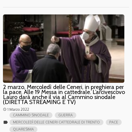
2 marzo, Mercoledì delle Ceneri, in preghiera per
la pace. Alle 19 Messa in cattedrale. L’arcivescovo
Lauro darà anche il via al Cammino sinodale
(DIRETTA STREAMING E TV)
1 Marzo 2022
access_time
CAMMINO SINODALE
GUERRA
label
MERCOLEDÌ DELLE CENERI CATTEDRALE DI TRENTO
PACE
QUARESIMA