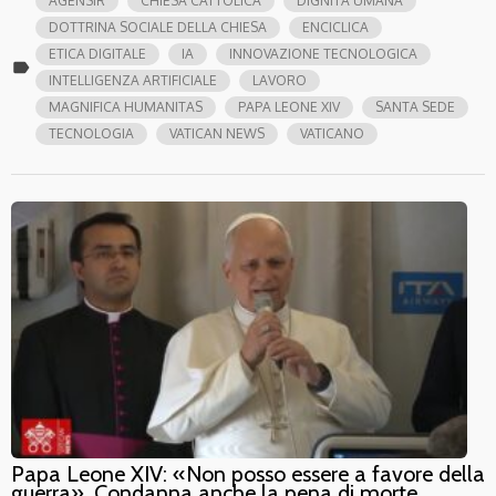
AGENSIR
CHIESA CATTOLICA
DIGNITÀ UMANA
DOTTRINA SOCIALE DELLA CHIESA
ENCICLICA
ETICA DIGITALE
IA
INNOVAZIONE TECNOLOGICA
label
INTELLIGENZA ARTIFICIALE
LAVORO
MAGNIFICA HUMANITAS
PAPA LEONE XIV
SANTA SEDE
TECNOLOGIA
VATICAN NEWS
VATICANO
Papa Leone XIV: «Non posso essere a favore della
guerra». Condanna anche la pena di morte