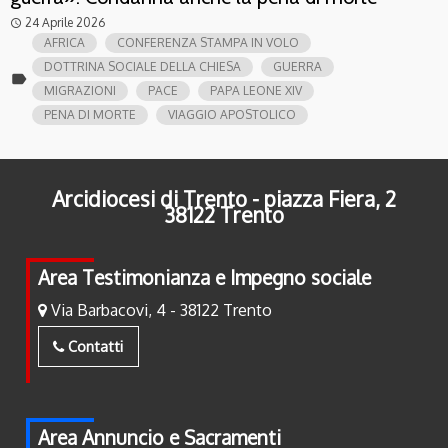
24 Aprile 2026
access_time
AFRICA
CONFERENZA STAMPA IN VOLO
DOTTRINA SOCIALE DELLA CHIESA
GUERRA
label
MIGRAZIONI
PACE
PAPA LEONE XIV
PENA DI MORTE
VIAGGIO APOSTOLICO
Arcidiocesi di Trento - piazza Fiera, 2
38122 Trento
Area Testimonianza e Impegno sociale
Via Barbacovi, 4 - 38122 Trento
Contatti
Area Annuncio e Sacramenti