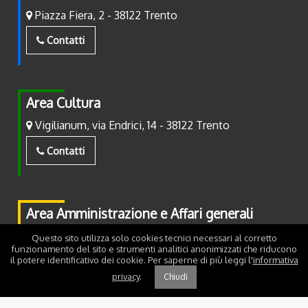
Piazza Fiera, 2 - 38122 Trento
Contatti
Area Cultura
Vigilianum, via Endrici, 14 - 38122 Trento
Contatti
Area Amministrazione e Affari generali
Piazza Fiera, 2 - 38122 Trento
Questo sito utilizza solo cookies tecnici necessari al corretto
funzionamento del sito e strumenti analitici anonimizzati che riducono
il potere identificativo dei cookie. Per saperne di più leggi l'
informativa
Contatti
privacy
.
Chiudi