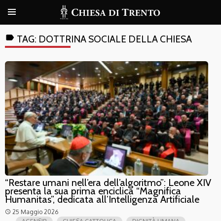
label
TAG:
DOTTRINA SOCIALE DELLA CHIESA
“Restare umani nell’era dell’algoritmo”: Leone XIV
presenta la sua prima enciclica “Magnifica
Humanitas”, dedicata all’Intelligenza Artificiale
25 Maggio 2026
access_time