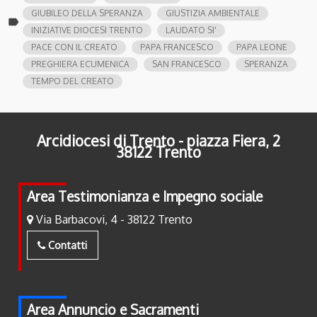
GIUBILEO DELLA SPERANZA
GIUSTIZIA AMBIENTALE
label
INIZIATIVE DIOCESI TRENTO
LAUDATO SI'
PACE CON IL CREATO
PAPA FRANCESCO
PAPA LEONE
PREGHIERA ECUMENICA
SAN FRANCESCO
SPERANZA
TEMPO DEL CREATO
Arcidiocesi di Trento - piazza Fiera, 2
38122 Trento
Area Testimonianza e Impegno sociale
Via Barbacovi, 4 - 38122 Trento
Contatti
Area Annuncio e Sacramenti