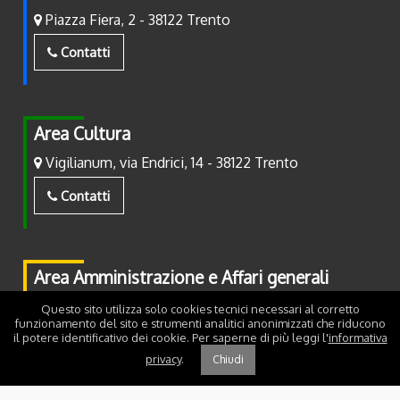
Piazza Fiera, 2 - 38122 Trento
Contatti
Area Cultura
Vigilianum, via Endrici, 14 - 38122 Trento
Contatti
Area Amministrazione e Affari generali
Piazza Fiera, 2 - 38122 Trento
Questo sito utilizza solo cookies tecnici necessari al corretto
funzionamento del sito e strumenti analitici anonimizzati che riducono
il potere identificativo dei cookie. Per saperne di più leggi l'
informativa
Contatti
privacy
.
Chiudi