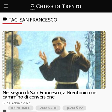
label
TAG:
SAN FRANCESCO
Nel segno di San Francesco, a Brentonico un
cammino di conversione
23 Febbraio 2026
access_time
BRENTONICO
PARROCCHIE
QUARESIMA
label