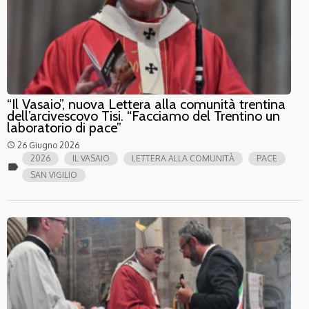
“Il Vasaio”, nuova Lettera alla comunità trentina
dell’arcivescovo Tisi. “Facciamo del Trentino un
laboratorio di pace”
26 Giugno 2026
access_time
2026
IL VASAIO
LETTERA ALLA COMUNITÀ
PACE
label
SAN VIGILIO