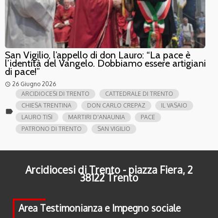
San Vigilio, l’appello di don Lauro: “La pace è
l’identità del Vangelo. Dobbiamo essere artigiani
di pace!”
26 Giugno 2026
access_time
ARCIDIOCESI DI TRENTO
CATTEDRALE DI TRENTO
CHIESA TRENTINA
DON CARLO CREPAZ
IL VASAIO
label
LAURO TISI
MARTIRI D'ANAUNIA
PACE
PATRONO DI TRENTO
SAN VIGILIO
Arcidiocesi di Trento - piazza Fiera, 2
38122 Trento
Area Testimonianza e Impegno sociale