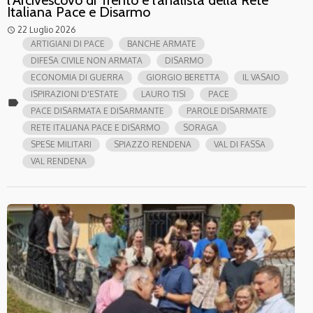
l’Arcivescovo di Trento e l’analista della Rete
Italiana Pace e Disarmo
22 Luglio 2026
access_time
ARTIGIANI DI PACE
BANCHE ARMATE
DIFESA CIVILE NON ARMATA
DISARMO
ECONOMIA DI GUERRA
GIORGIO BERETTA
IL VASAIO
ISPIRAZIONI D'ESTATE
LAURO TISI
PACE
label
PACE DISARMATA E DISARMANTE
PAROLE DISARMATE
RETE ITALIANA PACE E DISARMO
SORAGA
SPESE MILITARI
SPIAZZO RENDENA
VAL DI FASSA
VAL RENDENA