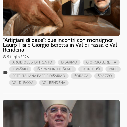
“Artigiani di pace”: due incontri con monsignor
Lauro Tisi e Giorgio Beretta in Val di Fassa e Val
Rendena
9 Luglio 2026
access_time
ARCIDIOCESI DI TRENTO
DISARMO
GIORGIO BERETTA
IL VASAIO
ISPIRAZIONI D'ESTATE
LAURO TISI
PACE
label
RETE ITALIANA PACE E DISARMO
SORAGA
SPIAZZO
VAL DI FASSA
VAL RENDENA