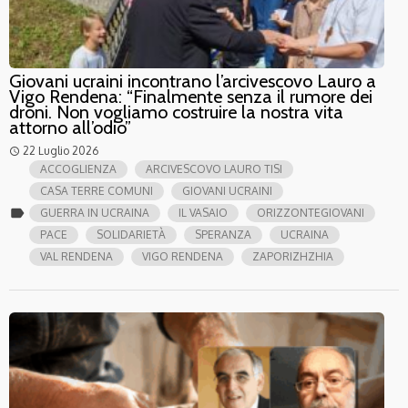
Giovani ucraini incontrano l’arcivescovo Lauro a
Vigo Rendena: “Finalmente senza il rumore dei
droni. Non vogliamo costruire la nostra vita
attorno all’odio”
22 Luglio 2026
access_time
ACCOGLIENZA
ARCIVESCOVO LAURO TISI
CASA TERRE COMUNI
GIOVANI UCRAINI
label
GUERRA IN UCRAINA
IL VASAIO
ORIZZONTEGIOVANI
PACE
SOLIDARIETÀ
SPERANZA
UCRAINA
VAL RENDENA
VIGO RENDENA
ZAPORIZHZHIA