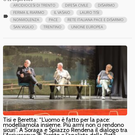
ARCIDIOCESI DI TRENTO
DIFESA CIVILE
DISARMO
FERMA IL RIARMO
IL VASAIO
LAURO TISI
label
NONVIOLENZA
PACE
RETE ITALIANA PACE E DISARMO
SAN VIGILIO
TRENTINO
UNIONE EUROPEA
Tisi e Beretta: “L’uomo è fatto per la pace:
modelliamola insieme. Più armi non ci rendono
sicuri”. A Soraga e Spiazzo Rendena il dialogo tra