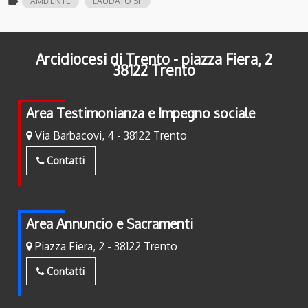
label
AMBIENTE
LAUDATO SI'
Arcidiocesi di Trento - piazza Fiera, 2
38122 Trento
Area Testimonianza e Impegno sociale
Via Barbacovi, 4 - 38122 Trento
Contatti
Area Annuncio e Sacramenti
Piazza Fiera, 2 - 38122 Trento
Contatti