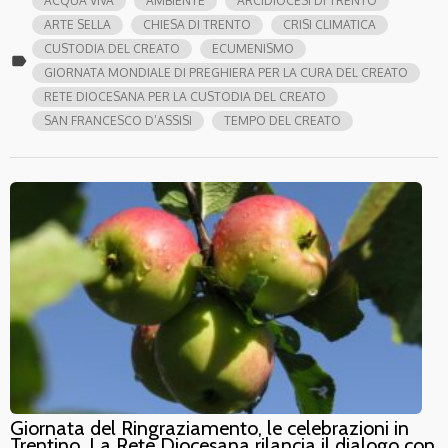
ACQUA VIVA
AMBIENTE
ARCIDIOCESI DI TRENTO
ARTE SELLA
CHIESA DI TRENTO
CRISI CLIMATICA
CUSTODIA DEL CREATO
ECUMENISMO
label
GIORNATA MONDIALE DI PREGHIERA PER LA CURA DEL CREATO
RETE DIOCESANA PER LA CUSTODIA DEL CREATO
SAN FRANCESCO D’ASSISI
TEMPO DEL CREATO
Giornata del Ringraziamento, le celebrazioni in
Trentino. La Rete Diocesana rilancia il dialogo con