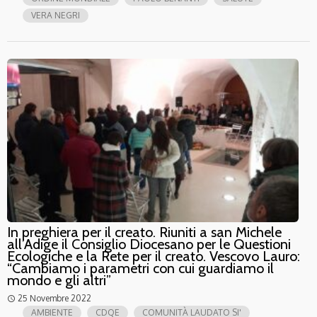
VERA NEGRI
In preghiera per il creato. Riuniti a san Michele
all’Adige il Consiglio Diocesano per le Questioni
Ecologiche e la Rete per il creato. Vescovo Lauro:
“Cambiamo i parametri con cui guardiamo il
mondo e gli altri”
25 Novembre 2022
access_time
AMBIENTE
CDQE
COMUNITÀ LAUDATO SI'