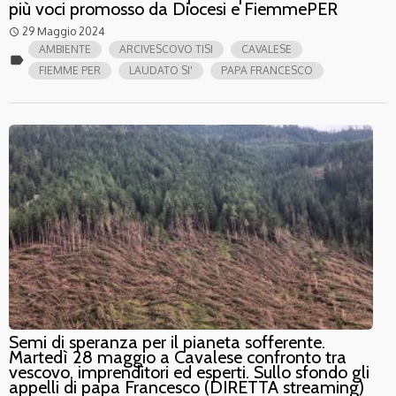
più voci promosso da Diocesi e FiemmePER
29 Maggio 2024
access_time
AMBIENTE
ARCIVESCOVO TISI
CAVALESE
label
FIEMME PER
LAUDATO SI'
PAPA FRANCESCO
Semi di speranza per il pianeta sofferente.
Martedì 28 maggio a Cavalese confronto tra
vescovo, imprenditori ed esperti. Sullo sfondo gli
appelli di papa Francesco (DIRETTA streaming)