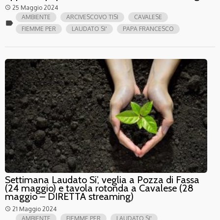
25 Maggio 2024
access_time
AMBIENTE
ARCIVESCOVO TISI
CAVALESE
label
FIEMME PER
LAUDATO SI'
PAPA FRANCESCO
Settimana Laudato Si’, veglia a Pozza di Fassa
(24 maggio) e tavola rotonda a Cavalese (28
maggio – DIRETTA streaming)
21 Maggio 2024
access_time
AMBIENTE
FIEMME PER
LAUDATO SI'