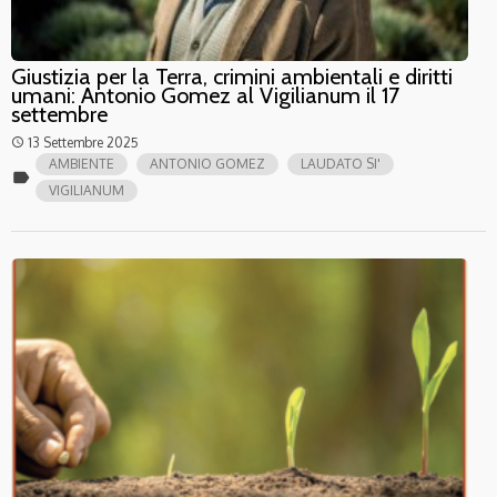
Giustizia per la Terra, crimini ambientali e diritti
umani: Antonio Gomez al Vigilianum il 17
settembre
13 Settembre 2025
access_time
AMBIENTE
ANTONIO GOMEZ
LAUDATO SI'
label
VIGILIANUM