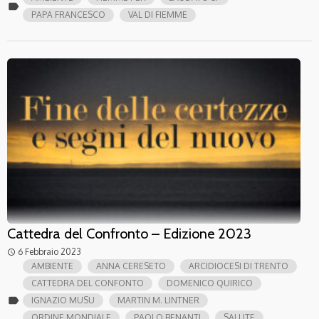
label
PAPA FRANCESCO
VAL DI FIEMME
Cattedra del Confronto – Edizione 2023
6 Febbraio 2023
access_time
AMBIENTE
ANNA CERESETO
ARCIDIOCESI DI TRENTO
CATTEDRA DEL CONFONTO
DOMENICO QUIRICO
label
IGNAZIO MUSU
MARTIN M. LINTNER
ORDINE MONDIALE
PAOLO BENANTI
SALUTE