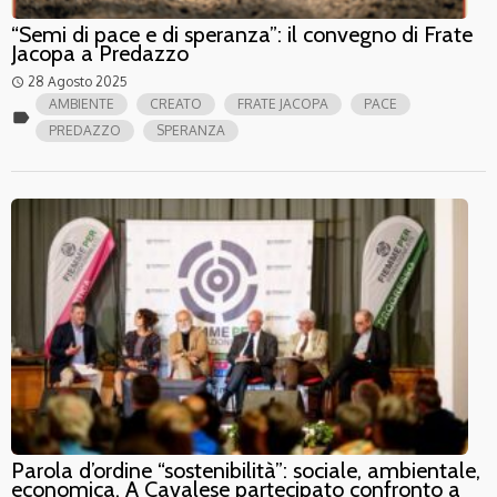
“Semi di pace e di speranza”: il convegno di Frate
Jacopa a Predazzo
28 Agosto 2025
access_time
AMBIENTE
CREATO
FRATE JACOPA
PACE
label
PREDAZZO
SPERANZA
Parola d’ordine “sostenibilità”: sociale, ambientale,
economica. A Cavalese partecipato confronto a