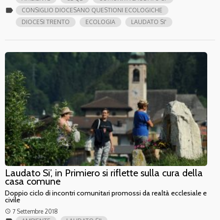
label
CONSIGLIO DIOCESANO QUESTIONI ECOLOGICHE
DIOCESI TRENTO
ECOLOGIA
LAUDATO SI'
Laudato Si’, in Primiero si riflette sulla cura della
casa comune
Doppio ciclo di incontri comunitari promossi da realtà ecclesiale e
civile
7 Settembre 2018
access_time