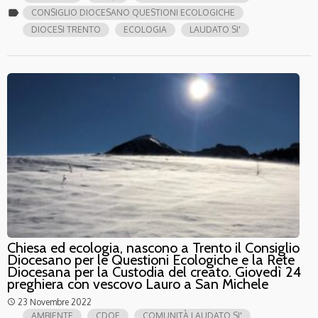
label
CONSIGLIO DIOCESANO QUESTIONI ECOLOGICHE
DIOCESI TRENTO
ECOLOGIA
LAUDATO SI'
Chiesa ed ecologia, nascono a Trento il Consiglio
Diocesano per le Questioni Ecologiche e la Rete
Diocesana per la Custodia del creato. Giovedì 24
preghiera con vescovo Lauro a San Michele
23 Novembre 2022
access_time
AMBIENTE
CDQE
COMUNITÀ LAUDATO SI'