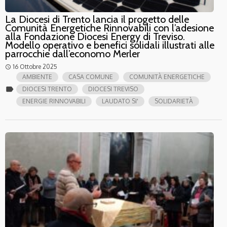
La Diocesi di Trento lancia il progetto delle
Comunità Energetiche Rinnovabili con l’adesione
alla Fondazione Diocesi Energy di Treviso.
Modello operativo e benefici solidali illustrati alle
parrocchie dall’economo Merler
16 Ottobre 2025
access_time
AMBIENTE
CASA COMUNE
COMUNITÀ ENERGETICHE
label
DIOCESI TRENTO
DIOCESI TREVISO
ENERGIE RINNOVABILI
LAUDATO SI'
SOLIDARIETÀ