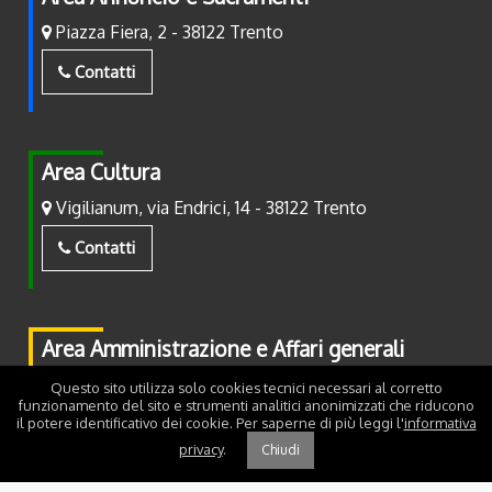
Piazza Fiera, 2 - 38122 Trento
Contatti
Area Cultura
Vigilianum, via Endrici, 14 - 38122 Trento
Contatti
Area Amministrazione e Affari generali
Piazza Fiera, 2 - 38122 Trento
Questo sito utilizza solo cookies tecnici necessari al corretto
funzionamento del sito e strumenti analitici anonimizzati che riducono
il potere identificativo dei cookie. Per saperne di più leggi l'
informativa
Contatti
privacy
.
Chiudi