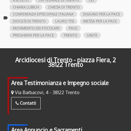
ASCOLTO
CATTEDRALE DI TRENTO
CEI
CHIARA LUBICH
CHIESA DI TRENTO
CONFERENZA EPISCOPALE ITALIANA
DIGIUNO PER LA PACE
label
DIOCESI DI TRENTO
LAURO TISI
MESSA PER LA PACE
MOVIMENTO DEI FOCOLARI
PACE
PREGHIERA PER LA PACE
TRENTO
UNITÀ
Arcidiocesi di Trento - piazza Fiera, 2
38122 Trento
Area Testimonianza e Impegno sociale
Via Barbacovi, 4 - 38122 Trento
Contatti
Area Annuncio e Sacramenti