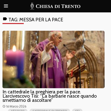
label
TAG:
MESSA PER LA PACE
In cattedrale la preghiera per la pace.
L’arcivescovo Tisi: “La barbarie nasce quando
smettiamo di ascoltare”
16 Marzo 2026
access_time