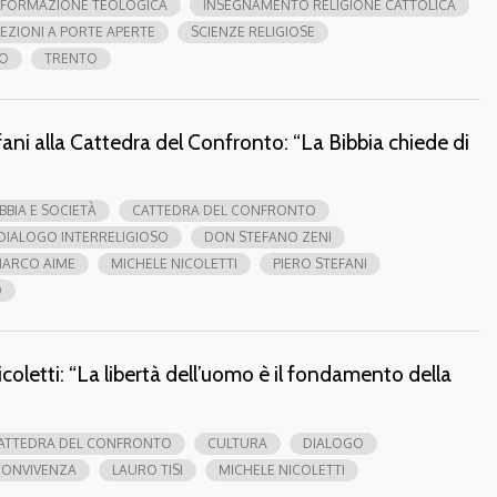
FORMAZIONE TEOLOGICA
INSEGNAMENTO RELIGIONE CATTOLICA
LEZIONI A PORTE APERTE
SCIENZE RELIGIOSE
TO
TRENTO
ani alla Cattedra del Confronto: “La Bibbia chiede di
IBBIA E SOCIETÀ
CATTEDRA DEL CONFRONTO
DIALOGO INTERRELIGIOSO
DON STEFANO ZENI
ARCO AIME
MICHELE NICOLETTI
PIERO STEFANI
O
oletti: “La libertà dell’uomo è il fondamento della
ATTEDRA DEL CONFRONTO
CULTURA
DIALOGO
 CONVIVENZA
LAURO TISI
MICHELE NICOLETTI