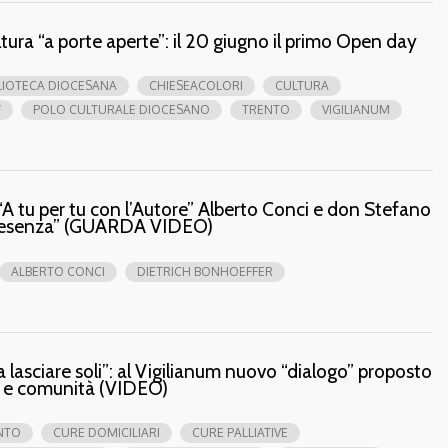
ltura “a porte aperte”: il 20 giugno il primo Open day
LIOTECA DIOCESANA
CHIESEACOLORI
CULTURA
Y
POLO CULTURALE DIOCESANO
TRENTO
VIGILIANUM
“A tu per tu con l’Autore” Alberto Conci e don Stefano
“Presenza” (GUARDA VIDEO)
ALBERTO CONCI
DIETRICH BONHOEFFER
za lasciare soli”: al Vigilianum nuovo “dialogo” proposto
tti e comunità (VIDEO)
ENTO
CURE DOMICILIARI
CURE PALLIATIVE