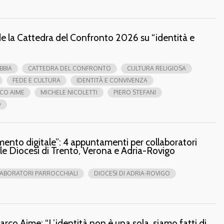
ude la Cattedra del Confronto 2026 su “identità e
IBBIA
CATTEDRA DEL CONFRONTO
CULTURA RELIGIOSA
FEDE E CULTURA
IDENTITÀ E CONVIVENZA
CO AIME
MICHELE NICOLETTI
PIERO STEFANI
O
ento digitale”: 4 appuntamenti per collaboratori
lle Diocesi di Trento, Verona e Adria-Rovigo
ABORATORI PARROCCHIALI
DIOCESI DI ADRIA-ROVIGO
rco Aime: “L’identità non è una sola, siamo fatti di