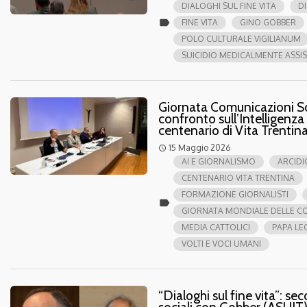
DIALOGHI SUL FINE VITA
D
label
FINE VITA
GINO GOBBER
POLO CULTURALE VIGILIANUM
SUICIDIO MEDICALMENTE ASSIS
Giornata Comunicazioni Socia
confronto sull’Intelligenza
centenario di Vita Trentin
15 Maggio 2026
access_time
AI E GIORNALISMO
ARCIDI
CENTENARIO VITA TRENTINA
FORMAZIONE GIORNALISTI
label
GIORNATA MONDIALE DELLE CO
MEDIA CATTOLICI
PAPA LE
VOLTI E VOCI UMANI
“Dialoghi sul fine vita”: s
sociali con Gobber (ASUIT)