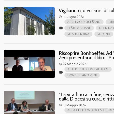
Vigilianum, dieci anni di cu
11 Giugno 2026
access_time
ARCHIVIO DIOCESANO
BIB
label
FESTE VIGILIANE
OPEN DA
VITA TRENTINA
VITREND
Riscoprire Bonhoeffer. Ad 
Zeni presentano il libro 
29 Maggio 2026
access_time
A TU PER TU CON L'AUTORE
label
DON STEFANO ZENI
“La vita fino alla fine, sen
dalla Diocesi su cura, diri
18 Maggio 2026
access_time
AREA CULTURA DIOCESI DI TR