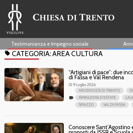
Testimonianza e Impegno sociale
Ann
CATEGORIA:
AREA CULTURA
local_offer
“Artigiani di pace”: due in
di Fassa e Val Rendena
9 Luglio 2026
access_time
ARCIDIOCESI DI TRENTO
D
label
ISPIRAZIONI D'ESTATE
LAU
SPIAZZO
VAL DI FASSA
Conoscere Sant’Agostino e
proposti da ISSR e Scuola