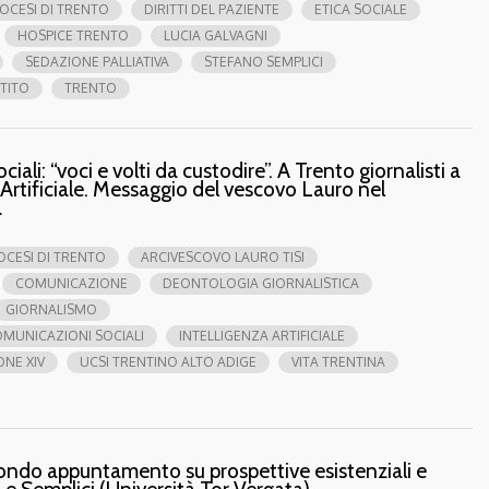
IOCESI DI TRENTO
DIRITTI DEL PAZIENTE
ETICA SOCIALE
HOSPICE TRENTO
LUCIA GALVAGNI
SEDAZIONE PALLIATIVA
STEFANO SEMPLICI
TITO
TRENTO
li: “voci e volti da custodire”. A Trento giornalisti a
 Artificiale. Messaggio del vescovo Lauro nel
a
OCESI DI TRENTO
ARCIVESCOVO LAURO TISI
COMUNICAZIONE
DEONTOLOGIA GIORNALISTICA
GIORNALISMO
MUNICAZIONI SOCIALI
INTELLIGENZA ARTIFICIALE
ONE XIV
UCSI TRENTINO ALTO ADIGE
VITA TRENTINA
econdo appuntamento su prospettive esistenziali e
 e Semplici (Università Tor Vergata)