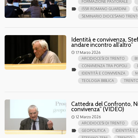
FORMAZIONE PASTORALE
label
ISSR ROMANO GUARDINI
SEMINARIO DIOCESANO TREN
Identità e convivenza, Stef
andare incontro all’altro”
17 Marzo 2026
access_time
ARCIDIOCESI DI TRENTO
B
CONVIVENZA TRA POPOLI
label
IDENTITÀ E CONVIVENZA
M
TEOLOGIA BIBLICA
TRENT
Cattedra del Confronto, Nic
convivenza” (VIDEO)
12 Marzo 2026
access_time
ARCIDIOCESI DI TRENTO
C
label
GEOPOLITICA
IDENTITÀ E
STEFANO ZENI
TRENTO