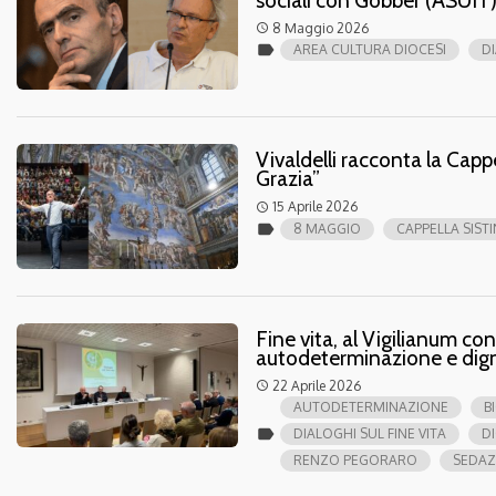
8 Maggio 2026
access_time
label
AREA CULTURA DIOCESI
DI
Vivaldelli racconta la Capp
Grazia”
15 Aprile 2026
access_time
label
8 MAGGIO
CAPPELLA SIST
Fine vita, al Vigilianum con
autodeterminazione e dig
22 Aprile 2026
access_time
AUTODETERMINAZIONE
B
label
DIALOGHI SUL FINE VITA
D
RENZO PEGORARO
SEDAZ