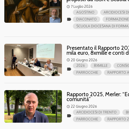
7 Luglio 2026
access_time
AGOSTINO
ARCIDIOCESI D
label
DIACONATO
FORMAZIONE
SCUOLA DIOCESANA DI FORMA
Presentato il Rapporto 2025
mila euro, 8xmille e conti d
20 Giugno 2026
access_time
2026
8XMILLE
CONSIG
label
PARROCCHIE
RAPPORTO A
Rapporto 2025, Merler: “Equ
comunità”
22 Giugno 2026
access_time
ARCIDIOCESI DI TRENTO
B
label
PARROCCHIE
RAPPORTO 2