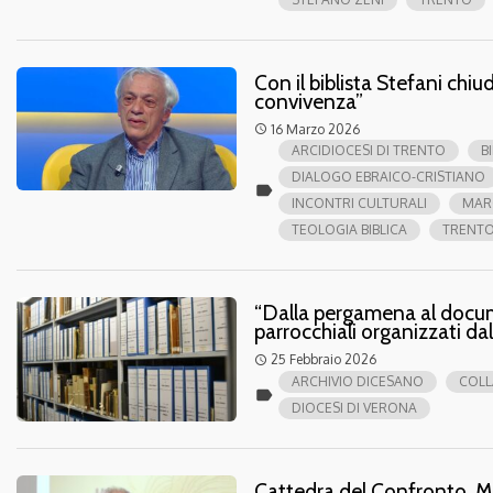
Con il biblista Stefani chi
convivenza”
16 Marzo 2026
access_time
ARCIDIOCESI DI TRENTO
B
DIALOGO EBRAICO-CRISTIANO
label
INCONTRI CULTURALI
MAR
TEOLOGIA BIBLICA
TRENT
“Dalla pergamena al docum
parrocchiali organizzati da
25 Febbraio 2026
access_time
ARCHIVIO DICESANO
COLL
label
DIOCESI DI VERONA
Cattedra del Confronto, Ma