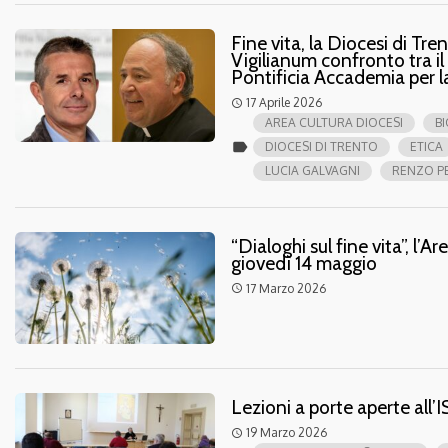
Fine vita, la Diocesi di Tr
Vigilianum confronto tra i
Pontificia Accademia per la
17 Aprile 2026
access_time
AREA CULTURA DIOCESI
B
label
DIOCESI DI TRENTO
ETICA
LUCIA GALVAGNI
RENZO P
“Dialoghi sul fine vita”, l’
giovedì 14 maggio
17 Marzo 2026
access_time
Lezioni a porte aperte all
19 Marzo 2026
access_time