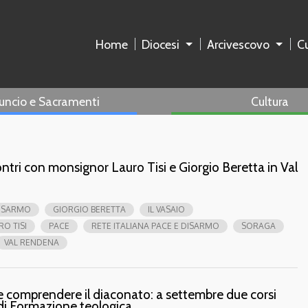
Home
Diocesi
Arcivescovo
Cu
uncio e Sacramenti
Cultura
contri con monsignor Lauro Tisi e Giorgio Beretta in Val
ISARMO
GIORGIO BERETTA
IL VASAIO
RO TISI
PACE
RETE ITALIANA PACE E DISARMO
SORAGA
VAL RENDENA
 comprendere il diaconato: a settembre due corsi
 di Formazione teologica