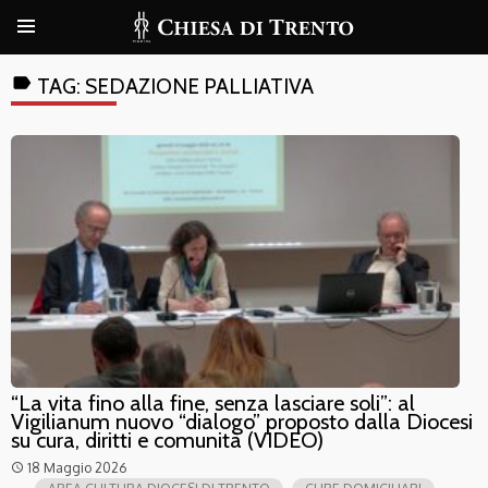
label
TAG:
SEDAZIONE PALLIATIVA
“La vita fino alla fine, senza lasciare soli”: al
Vigilianum nuovo “dialogo” proposto dalla Diocesi
su cura, diritti e comunità (VIDEO)
18 Maggio 2026
access_time