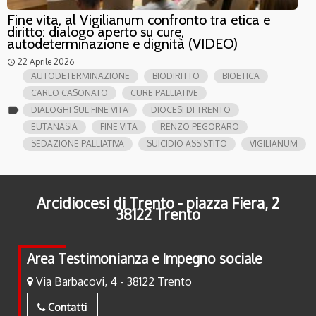
Fine vita, al Vigilianum confronto tra etica e
diritto: dialogo aperto su cure,
autodeterminazione e dignità (VIDEO)
22 Aprile 2026
access_time
AUTODETERMINAZIONE
BIODIRITTO
BIOETICA
CARLO CASONATO
CURE PALLIATIVE
label
DIALOGHI SUL FINE VITA
DIOCESI DI TRENTO
EUTANASIA
FINE VITA
RENZO PEGORARO
SEDAZIONE PALLIATIVA
SUICIDIO ASSISTITO
VIGILIANUM
Arcidiocesi di Trento - piazza Fiera, 2
38122 Trento
Area Testimonianza e Impegno sociale
Via Barbacovi, 4 - 38122 Trento
Contatti