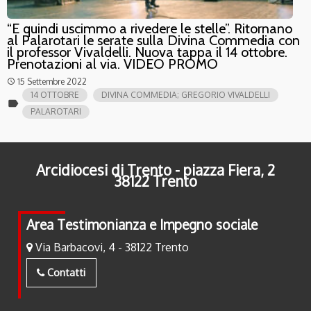
“E quindi uscimmo a rivedere le stelle”. Ritornano
al Palarotari le serate sulla Divina Commedia con
il professor Vivaldelli. Nuova tappa il 14 ottobre.
Prenotazioni al via. VIDEO PROMO
15 Settembre 2022
access_time
14 OTTOBRE
DIVINA COMMEDIA; GREGORIO VIVALDELLI
label
PALAROTARI
Arcidiocesi di Trento - piazza Fiera, 2
38122 Trento
Area Testimonianza e Impegno sociale
Via Barbacovi, 4 - 38122 Trento
Contatti