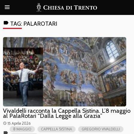
label
TAG:
PALAROTARI
Vivaldelli racconta la Cappella Sistina. L’8 maggio
al PalaRotari “Dalla Legge alla Grazia”
15 Aprile 2026
access_time
8 MAGGIO
CAPPELLA SISTINA
GREGORIO VIVALDELLI
label