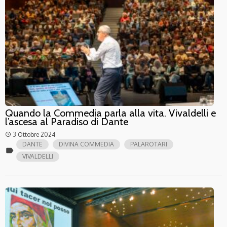
Quando la Commedia parla alla vita. Vivaldelli e
l’ascesa al Paradiso di Dante
3 Ottobre 2024
access_time
DANTE
DIVINA COMMEDIA
PALAROTARI
label
VIVALDELLI