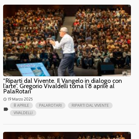
“Riparti dal Vivente. Il Vangelo in dialogo con
l’arte”. Gregorio Vivaldelli torna l’8 aprile al
PalaRotari
19 Marzo 2025
access_time
8 APRILE
PALAROTARI
RIPARTI DAL VIVENTE
label
VIVALDELLI