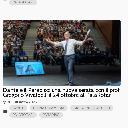
PALAROTARI
Dante e il Paradiso: una nuova serata con il prof.
Gregorio Vivaldelli il 24 ottobre al PalaRotari
30 Settembre 2025
access_time
DANTE
DIVINA COMMEDIA
GREGORIO VIVALDELLI
label
PALAROTARI
PARADISO