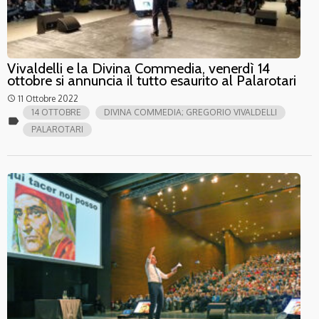
Vivaldelli e la Divina Commedia, venerdì 14
ottobre si annuncia il tutto esaurito al Palarotari
11 Ottobre 2022
access_time
14 OTTOBRE
DIVINA COMMEDIA; GREGORIO VIVALDELLI
label
PALAROTARI