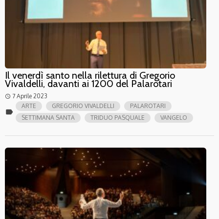
Il venerdì santo nella rilettura di Gregorio
Vivaldelli, davanti ai 1200 del Palarotari
7 Aprile 2023
access_time
ARTE
GREGORIO VIVALDELLI
PALAROTARI
label
SETTIMANA SANTA
TRIDUO PASQUALE
VANGELO