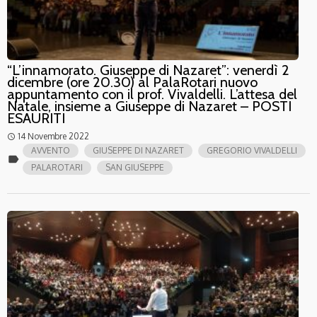
“L’innamorato. Giuseppe di Nazaret”: venerdì 2
dicembre (ore 20.30) al PalaRotari nuovo
appuntamento con il prof. Vivaldelli. L’attesa del
Natale, insieme a Giuseppe di Nazaret – POSTI
ESAURITI
14 Novembre 2022
access_time
AVVENTO
GIUSEPPE DI NAZARET
GREGORIO VIVALDELLI
label
PALAROTARI
SAN GIUSEPPE