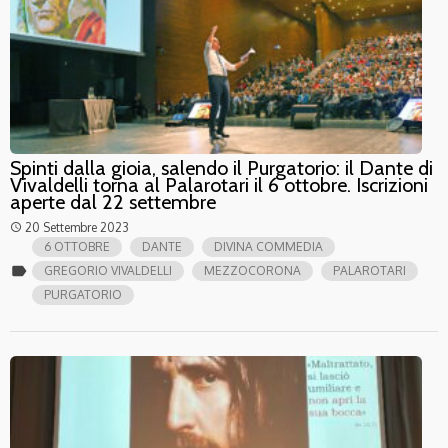
Spinti dalla gioia, salendo il Purgatorio: il Dante di
Vivaldelli torna al Palarotari il 6 ottobre. Iscrizioni
aperte dal 22 settembre
20 Settembre 2023
access_time
6 OTTOBRE
DANTE
DIVINA COMMEDIA
label
GREGORIO VIVALDELLI
MEZZOCORONA
PALAROTARI
PURGATORIO