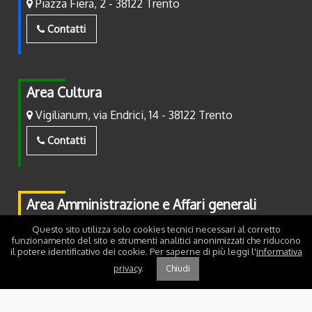
Piazza Fiera, 2 - 38122 Trento
Contatti
Area Cultura
Vigilianum, via Endrici, 14 - 38122 Trento
Contatti
Area Amministrazione e Affari generali
Piazza Fiera, 2 - 38122 Trento
Questo sito utilizza solo cookies tecnici necessari al corretto
funzionamento del sito e strumenti analitici anonimizzati che riducono
il potere identificativo dei cookie. Per saperne di più leggi l'
informativa
Contatti
privacy
.
Chiudi