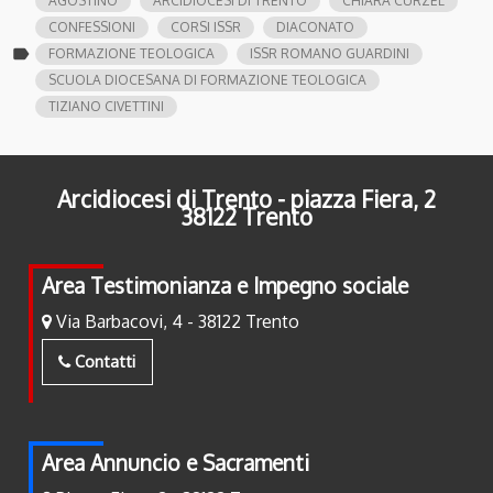
AGOSTINO
ARCIDIOCESI DI TRENTO
CHIARA CURZEL
CONFESSIONI
CORSI ISSR
DIACONATO
label
FORMAZIONE TEOLOGICA
ISSR ROMANO GUARDINI
SCUOLA DIOCESANA DI FORMAZIONE TEOLOGICA
TIZIANO CIVETTINI
Arcidiocesi di Trento - piazza Fiera, 2
38122 Trento
Area Testimonianza e Impegno sociale
Via Barbacovi, 4 - 38122 Trento
Contatti
Area Annuncio e Sacramenti