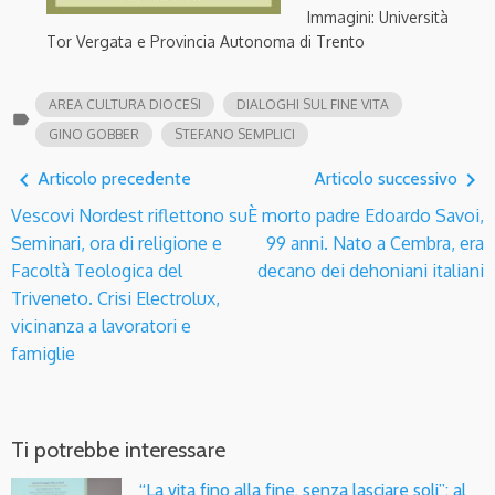
Immagini: Università
Tor Vergata e Provincia Autonoma di Trento
AREA CULTURA DIOCESI
DIALOGHI SUL FINE VITA
label
GINO GOBBER
STEFANO SEMPLICI
navigate_before
navigate_next
Articolo precedente
Articolo successivo
Vescovi Nordest riflettono su
È morto padre Edoardo Savoi,
Seminari, ora di religione e
99 anni. Nato a Cembra, era
Facoltà Teologica del
decano dei dehoniani italiani
Triveneto. Crisi Electrolux,
vicinanza a lavoratori e
famiglie
Ti potrebbe interessare
“La vita fino alla fine, senza lasciare soli”: al