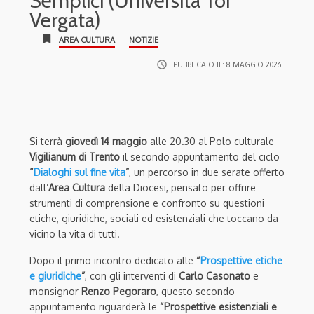
Semplici (Università Tor
Vergata)
bookmark
AREA CULTURA
NOTIZIE
access_time
PUBBLICATO IL:
8 MAGGIO 2026
Si terrà
giovedì 14 maggio
alle 20.30 al Polo culturale
Vigilianum
di Trento
il secondo appuntamento del ciclo
“
Dialoghi sul fine vita
”
, un percorso in due serate offerto
dall’
Area Cultura
della Diocesi, pensato per offrire
strumenti di comprensione e confronto su questioni
etiche, giuridiche, sociali ed esistenziali che toccano da
vicino la vita di tutti.
Dopo il primo incontro dedicato alle
“
Prospettive etiche
e giuridiche
”
, con gli interventi di
Carlo Casonato
e
monsignor
Renzo Pegoraro
, questo secondo
appuntamento riguarderà le
“Prospettive esistenziali e