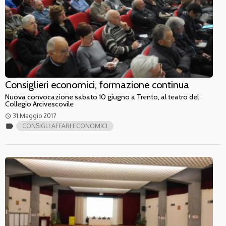
Consiglieri economici, formazione continua
Nuova convocazione sabato 10 giugno a Trento, al teatro del
Collegio Arcivescovile
31 Maggio 2017
access_time
label
CONSIGLI AFFARI ECONOMICI