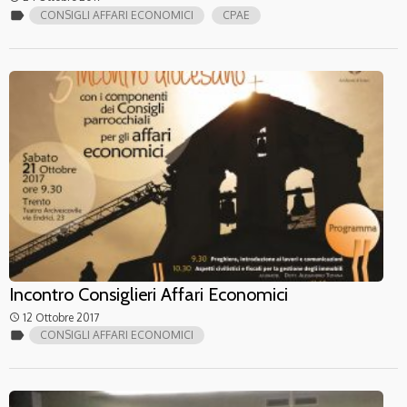
label
CONSIGLI AFFARI ECONOMICI
CPAE
Incontro Consiglieri Affari Economici
12 Ottobre 2017
access_time
label
CONSIGLI AFFARI ECONOMICI