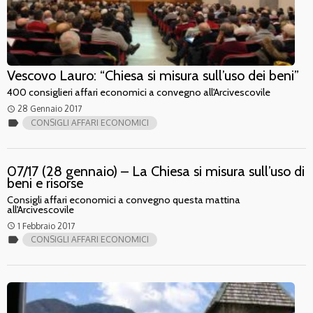
Vescovo Lauro: “Chiesa si misura sull’uso dei beni”
400 consiglieri affari economici a convegno all'Arcivescovile
28 Gennaio 2017
access_time
label
CONSIGLI AFFARI ECONOMICI
07/17 (28 gennaio) – La Chiesa si misura sull’uso di
beni e risorse
Consigli affari economici a convegno questa mattina
all'Arcivescovile
1 Febbraio 2017
access_time
label
CONSIGLI AFFARI ECONOMICI