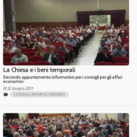
La Chiesa e i beni temporali
Secondo appuntamento informativo per i consigli per gli affari
economici
12 Giugno 2017
access_time
label
CONSIGLI AFFARI ECONOMICI