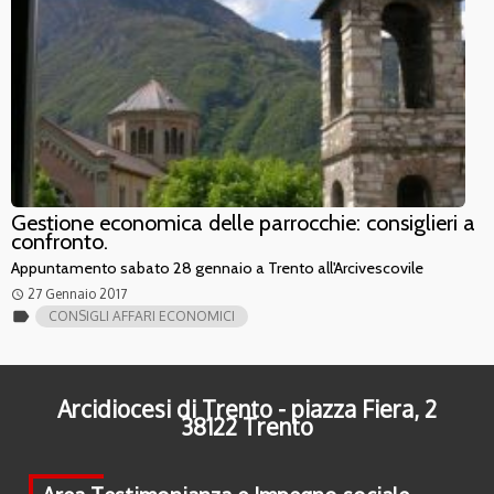
Gestione economica delle parrocchie: consiglieri a
confronto.
Appuntamento sabato 28 gennaio a Trento all'Arcivescovile
27 Gennaio 2017
access_time
label
CONSIGLI AFFARI ECONOMICI
Arcidiocesi di Trento - piazza Fiera, 2
38122 Trento