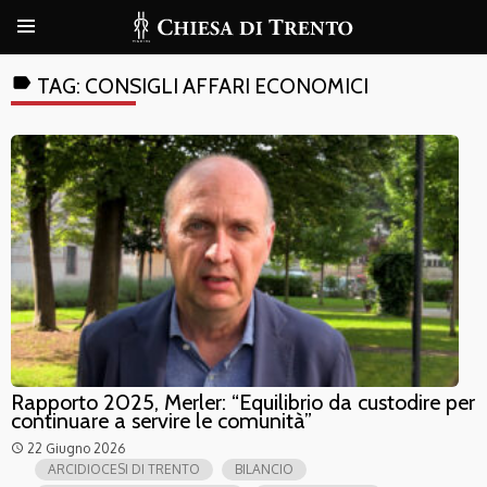
label
TAG:
CONSIGLI AFFARI ECONOMICI
Rapporto 2025, Merler: “Equilibrio da custodire per
continuare a servire le comunità”
22 Giugno 2026
access_time
ARCIDIOCESI DI TRENTO
BILANCIO