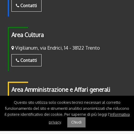
Contatti
Area Cultura
Vigilianum, via Endrici, 14 - 38122 Trento
Contatti
Area Amministrazione e Affari generali
Piazza Fiera, 2 - 38122 Trento
Questo sito utilizza solo cookies tecnici necessari al corretto
funzionamento del sito e strumenti analitici anonimizzati che riducono
il potere identificativo dei cookie. Per saperne di più leggi l'
informativa
Contatti
privacy
.
Chiudi