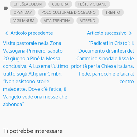
CHIESEACOLORI
CULTURA
FESTE VIGILIANE
label
OPEN DAY
POLO CULTURALE DIOCESANO
TRENTO
VIGILIANUM
VITA TRENTINA
VITREND
navigate_before
navigate_next
Articolo precedente
Articolo successivo
Visita pastorale nella Zona
“Radicati in Cristo”: il
Valsugana-Primiero, sabato
Documento di sintesi del
20 giugno a Piné la Messa
Cammino sinodale fissa le
conclusiva. A Luserna l’ultimo
priorità per la Chiesa italiana.
tratto sugli Altipiani Cimbri:
Fede, parrocchie e laici al
“Non esistono storie
centro
maledette. Dove c’è fatica, il
Vangelo vede una messe che
abbonda”
Ti potrebbe interessare