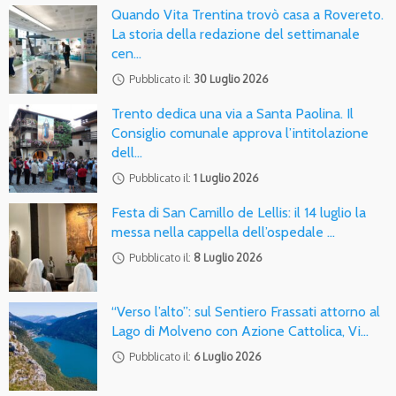
Quando Vita Trentina trovò casa a Rovereto.
La storia della redazione del settimanale
cen…
access_time
Pubblicato il:
30 Luglio 2026
Trento dedica una via a Santa Paolina. Il
Consiglio comunale approva l’intitolazione
dell…
access_time
Pubblicato il:
1 Luglio 2026
Festa di San Camillo de Lellis: il 14 luglio la
messa nella cappella dell’ospedale …
access_time
Pubblicato il:
8 Luglio 2026
“Verso l’alto”: sul Sentiero Frassati attorno al
Lago di Molveno con Azione Cattolica, Vi…
access_time
Pubblicato il:
6 Luglio 2026