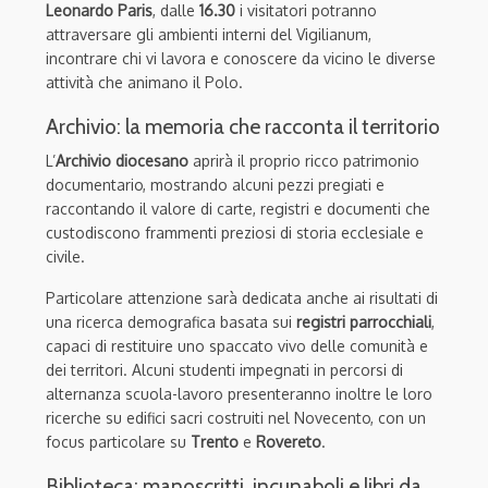
Leonardo Paris
, dalle
16.30
i visitatori potranno
attraversare gli ambienti interni del Vigilianum,
incontrare chi vi lavora e conoscere da vicino le diverse
attività che animano il Polo.
Archivio: la memoria che racconta il territorio
L’
Archivio diocesano
aprirà il proprio ricco patrimonio
documentario, mostrando alcuni pezzi pregiati e
raccontando il valore di carte, registri e documenti che
custodiscono frammenti preziosi di storia ecclesiale e
civile.
Particolare attenzione sarà dedicata anche ai risultati di
una ricerca demografica basata sui
registri parrocchiali
,
capaci di restituire uno spaccato vivo delle comunità e
dei territori. Alcuni studenti impegnati in percorsi di
alternanza scuola-lavoro presenteranno inoltre le loro
ricerche su edifici sacri costruiti nel Novecento, con un
focus particolare su
Trento
e
Rovereto
.
Biblioteca: manoscritti, incunaboli e libri da