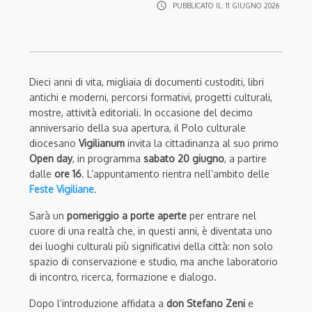
access_time
PUBBLICATO IL:
11 GIUGNO 2026
Dieci anni di vita, migliaia di documenti custoditi, libri
antichi e moderni, percorsi formativi, progetti culturali,
mostre, attività editoriali. In occasione del decimo
anniversario della sua apertura, il Polo culturale
diocesano
Vigilianum
invita la cittadinanza al suo primo
Open day
, in programma
sabato 20 giugno
, a partire
dalle
ore 16
. L’appuntamento rientra nell’ambito delle
Feste Vigiliane
.
Sarà un
pomeriggio a porte aperte
per entrare nel
cuore di una realtà che, in questi anni, è diventata uno
dei luoghi culturali più significativi della città: non solo
spazio di conservazione e studio, ma anche laboratorio
di incontro, ricerca, formazione e dialogo.
Dopo l’introduzione affidata a
don Stefano Zeni
e