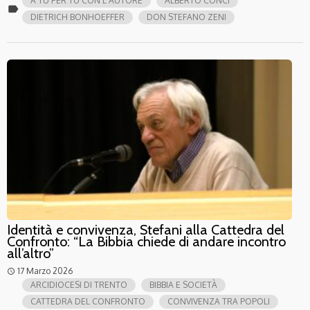
A TU PER TU CON L'AUTORE
ALBERTO CONCI
label
DIETRICH BONHOEFFER
DON STEFANO ZENI
Identità e convivenza, Stefani alla Cattedra del
Confronto: “La Bibbia chiede di andare incontro
all’altro”
17 Marzo 2026
access_time
ARCIDIOCESI DI TRENTO
BIBBIA E SOCIETÀ
CATTEDRA DEL CONFRONTO
CONVIVENZA TRA POPOLI