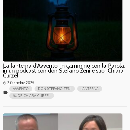
La lanterna d’Avvento. In cammino con la Parola,
in un podcast con don Stefano Zeni e suor Chiara
Curzel
2 Dicembre 2025
access_time
AVVENTO
DON STEFANO ZENI
LANTERNA
label
SUOR CHIARA CURZEL