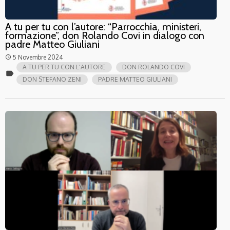
A tu per tu con l’autore: “Parrocchia, ministeri,
formazione”, don Rolando Covi in dialogo con
padre Matteo Giuliani
5 Novembre 2024
access_time
A TU PER TU CON L'AUTORE
DON ROLANDO COVI
label
DON STEFANO ZENI
PADRE MATTEO GIULIANI