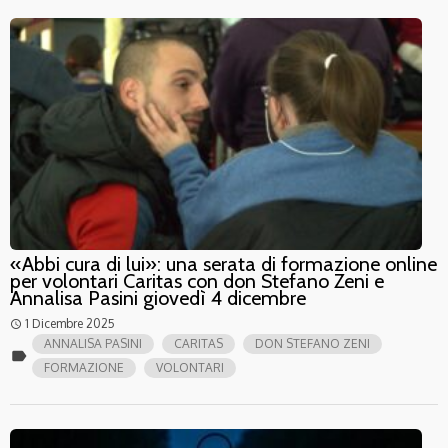
«Abbi cura di lui»: una serata di formazione online
per volontari Caritas con don Stefano Zeni e
Annalisa Pasini giovedì 4 dicembre
1 Dicembre 2025
access_time
ANNALISA PASINI
CARITAS
DON STEFANO ZENI
label
FORMAZIONE
VOLONTARI