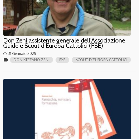
Don Zeni assistente generale dell’Associazione
Guide e Scout d’Europa Cattolici (FSE)
31 Gennaio 2025
access_time
label
DON STEFANO ZENI
FSE
SCOUT D'EUROPA CATTOLICI