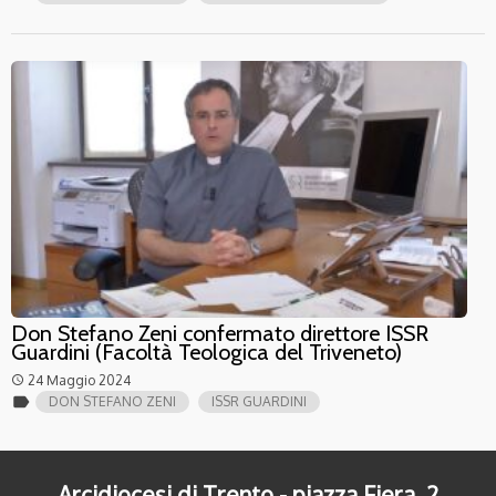
Don Stefano Zeni confermato direttore ISSR
Guardini (Facoltà Teologica del Triveneto)
24 Maggio 2024
access_time
label
DON STEFANO ZENI
ISSR GUARDINI
Arcidiocesi di Trento - piazza Fiera, 2