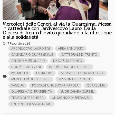
Mercoledì delle Ceneri, al via la Quaresima. Messa
in cattedrale con l’arcivescovo Lauro. Dalla
Diocesi di Trento l’invito quotidiano alla riflessione
e alla solidarietà
17 Febbraio 2026
access_time
ARCIVESCOVO LAURO TISI
AREA ANNUNCIO
CALENDARIO QUARESIMALE
CATTEDRALE DI TRENTO
CENTRO MISSIONARIO
DIOCESI DI TRENTO
DON STEFANO ZENI
IMPOSIZIONE DELLE CENERI
IVO MUSER
LAURO TISI
MENSA DELLA PROVVIDENZA
label
MERCOLEDÌ DELLE CENERI
MISSIONARI TRENTINI
PASQUA
PODCAST UNA BUONA PAROLA
QUARESIMA
QUARESIMA DI FRATERNITÀ
SUOR CHIARA CURZEL
TEMPO DI PREGHIERA
UN MONDO DI SPERANZA
UN PANE PER AMOR DI DIO