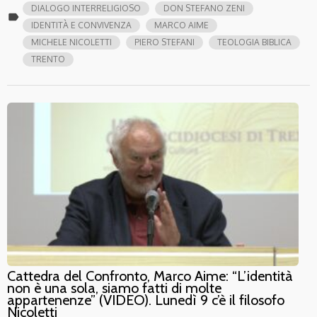
DIALOGO INTERRELIGIOSO
DON STEFANO ZENI
label
IDENTITÀ E CONVIVENZA
MARCO AIME
MICHELE NICOLETTI
PIERO STEFANI
TEOLOGIA BIBLICA
TRENTO
Cattedra del Confronto, Marco Aime: “L’identità
non è una sola, siamo fatti di molte
appartenenze” (VIDEO). Lunedì 9 c’è il filosofo
Nicoletti