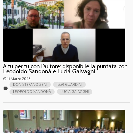
A tu per tu con l’autore: disponibile la puntata con
Leopoldo Sandonà e Lucia Galvagni
11 Marzo 2025
access_time
DON STEFANO ZENI
ISSR GUARDINI
label
LEOPOLDO SANDONÀ
LUCIA GALVAGNI