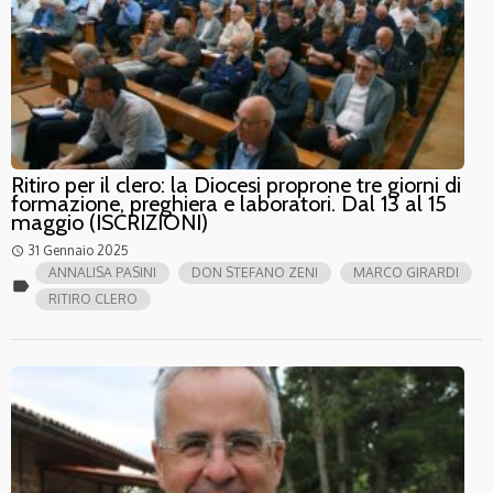
Ritiro per il clero: la Diocesi proprone tre giorni di
formazione, preghiera e laboratori. Dal 13 al 15
maggio (ISCRIZIONI)
31 Gennaio 2025
access_time
ANNALISA PASINI
DON STEFANO ZENI
MARCO GIRARDI
label
RITIRO CLERO