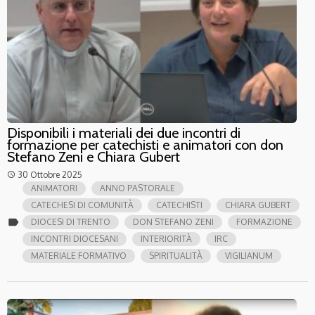
Disponibili i materiali dei due incontri di
formazione per catechisti e animatori con don
Stefano Zeni e Chiara Gubert
30 Ottobre 2025
access_time
ANIMATORI
ANNO PASTORALE
CATECHESI DI COMUNITÀ
CATECHISTI
CHIARA GUBERT
label
DIOCESI DI TRENTO
DON STEFANO ZENI
FORMAZIONE
INCONTRI DIOCESANI
INTERIORITÀ
IRC
MATERIALE FORMATIVO
SPIRITUALITÀ
VIGILIANUM