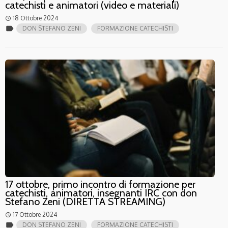
catechisti e animatori (video e materiali)
18 Ottobre 2024
access_time
label
DON STEFANO ZENI
FORMAZIONE CATECHISTI
17 ottobre, primo incontro di formazione per
catechisti, animatori, insegnanti IRC con don
Stefano Zeni (DIRETTA STREAMING)
17 Ottobre 2024
access_time
label
DON STEFANO ZENI
FORMAZIONE CATECHISTI