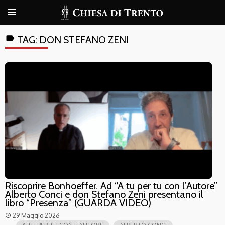
label
TAG:
DON STEFANO ZENI
Riscoprire Bonhoeffer. Ad “A tu per tu con l’Autore”
Alberto Conci e don Stefano Zeni presentano il
libro “Presenza” (GUARDA VIDEO)
29 Maggio 2026
access_time