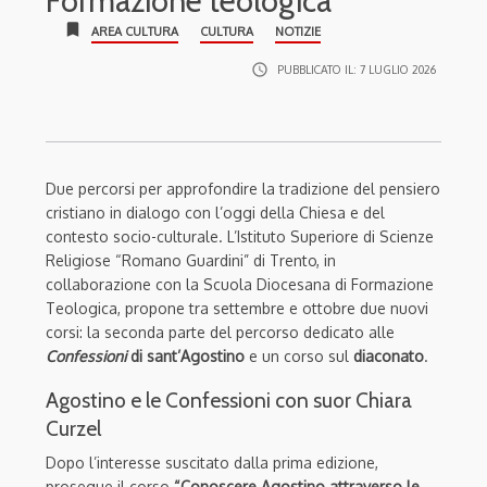
Formazione teologica
bookmark
AREA CULTURA
CULTURA
NOTIZIE
access_time
PUBBLICATO IL:
7 LUGLIO 2026
Due percorsi per approfondire la tradizione del pensiero
cristiano in dialogo con l’oggi della Chiesa e del
contesto socio-culturale. L’Istituto Superiore di Scienze
Religiose “Romano Guardini” di Trento, in
collaborazione con la Scuola Diocesana di Formazione
Teologica, propone tra settembre e ottobre due nuovi
corsi: la seconda parte del percorso dedicato alle
Confessioni
di sant’Agostino
e un corso sul
diaconato
.
Agostino e le Confessioni con suor Chiara
Curzel
Dopo l’interesse suscitato dalla prima edizione,
prosegue il corso
“Conoscere Agostino attraverso le