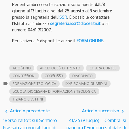
Per entrambi i corsi le iscrizioni sono aperte
dall’8
giugno al 13 luglio
e poi
dal 25 agosto al 3 settembre
presso la segreteria dell
’ISSR
. È possibile contattare
l’Istituto all’indirizzo
segreteria.issr@diocesitn.it
o al
numero
0461 912007
.
Per iscriversi è disponibile anche il
FORM ONLINE
.
AGOSTINO
ARCIDIOCESI DI TRENTO
CHIARA CURZEL
CONFESSIONI
CORSI ISSR
DIACONATO
label
FORMAZIONE TEOLOGICA
ISSR ROMANO GUARDINI
SCUOLA DIOCESANA DI FORMAZIONE TEOLOGICA
TIZIANO CIVETTINI
navigate_before
navigate_next
Articolo precedente
Articolo successivo
“Verso l’alto”: sul Sentiero
41/26 (9 luglio) – Cembra, si
Frassati attorno al Lago di
inaugura l’Emporio solidale di