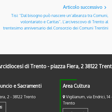
Articolo successivo
navigate_next
Tisi: “Dal bisogno può nascere un’alleanza tra Comuni,
volontariato e Caritas”. L’arcivescovo di Trento al
trentesimo anniversario del Consorzio dei Comuni Trentini
rcidiocesi di Trento - piazza Fiera, 2 38122 Tren
uncio e Sacramenti
Area Cultura
era, 2 - 38122 Trento
Vigilianum, via Endrici, 14 
Trento
ti