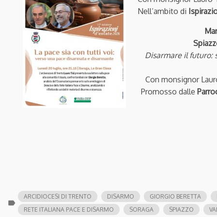
Nell’ambito di
Ispirazi
Mar
Spiazz
Disarmare il futuro: 
Con monsignor Lauro
Promosso dalle
Parro
ARCIDIOCESI DI TRENTO
DISARMO
GIORGIO BERETTA
label
RETE ITALIANA PACE E DISARMO
SORAGA
SPIAZZO
VA