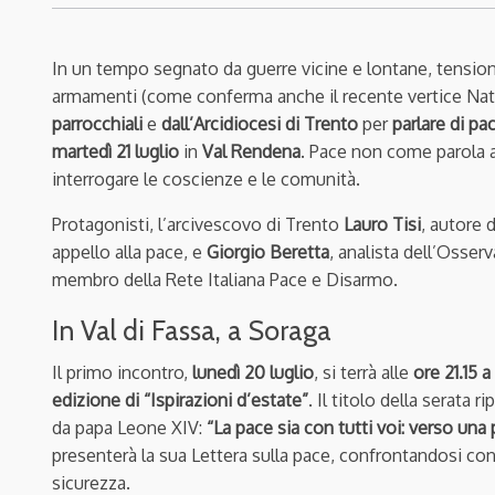
In un tempo segnato da guerre vicine e lontane, tension
armamenti (come conferma anche il recente vertice Nat
parrocchiali
e
dall’Arcidiocesi di Trento
per
parlare di pa
martedì 21 luglio
in
Val Rendena
. Pace non come parola a
interrogare le coscienze e le comunità.
Protagonisti, l’arcivescovo di Trento
Lauro Tisi
, autore 
appello alla pace, e
Giorgio Beretta
, analista dell’Osser
membro della Rete Italiana Pace e Disarmo.
In Val di Fassa, a Soraga
Il primo incontro,
lunedì 20 luglio
, si terrà alle
ore 21.15 
edizione di “Ispirazioni d’estate”
. Il titolo della serata 
da papa Leone XIV:
“La pace sia con tutti voi: verso un
presenterà la sua Lettera sulla pace, confrontandosi con
sicurezza.