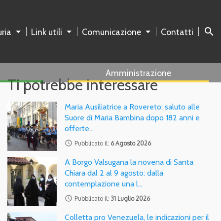
search
ria
Link utili
Comunicazione
Contatti
Amministrazione
Ti potrebbe interessare
Maria Ausiliatrice a Rovereto: saluto alle
Suore di Maria Bambina dopo 182 anni e
offerte…
access_time
Pubblicato il:
6 Agosto 2026
A Borgo Valsugana la novena di Santa
Chiara dal 2 al 9 agosto: dalla
contemplazione una l…
access_time
Pubblicato il:
31 Luglio 2026
Colletta pro Venezuela, le indicazioni per il