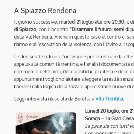
A Spiazzo Rendena
Il giorno successivo,
martedì 21 luglio alle ore 20.30
, il 
di Spiazzo
, con l’incontro
“Disarmare il futuro: semi di p
della Val Rendena. Anche in questo caso al centro ci sarann
riarmo e all’escalation della violenza, con l’invito a riscop
Le due serate offrono l’occasione per intrecciare la rifle
appello alla comunità trentina, e l’analisi documentata 
commercio delle armi, delle politiche di difesa e delle di
appuntamenti vogliono aiutare a leggere la realtà senza
liberarsi dalla logica della forza e aprire strade nuove di
Leggi intervista rilasciata da Beretta a
Vita Trentina
.
Lunedì 20 luglio, ore 21
Soraga – La Gran Ciasa
La pace sia con tutti 
Con monsignor Lauro Ti