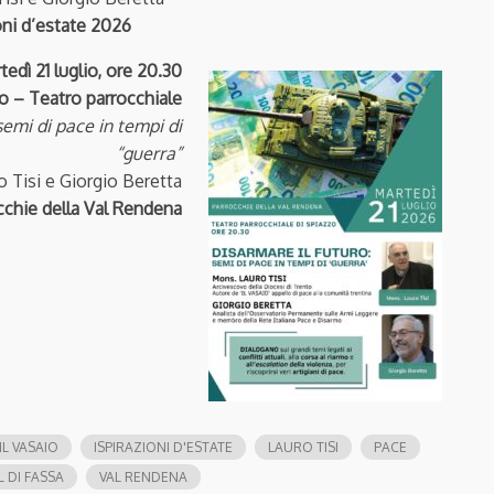
oni d’estate 2026
tedì 21 luglio, ore 20.30
o – Teatro parrocchiale
semi di pace in tempi di
“guerra”
 Tisi e Giorgio Beretta
cchie della Val Rendena
IL VASAIO
ISPIRAZIONI D'ESTATE
LAURO TISI
PACE
L DI FASSA
VAL RENDENA