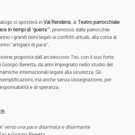
dialogo si sposterà in
Val Rendena
, al
Teatro parrocchiale
ace in tempi di ‘guerra’”
, promosso dalle parrocchie
o i grandi temi legati ai conflitti attuali, alla corsa al
rirsi “artigiani di pace”.
ssione proposta dall’arcivescovo Tisi, con il suo forte
di Giorgio Beretta, da anni impegnato nello studio del
namiche internazionali legate alla sicurezza. Gli
 semplificazioni, ma anche senza rassegnazione, per
 responsabilità e di speranza.
.15
voi: verso una pace disarmata e disarmante
si e Giorgio Beretta