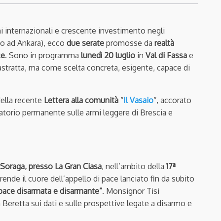
i internazionali e crescente investimento negli
o ad Ankara), ecco
due serate
promosse da
realtà
ce
. Sono in programma
lunedì 20 luglio
in
Val di Fassa
e
stratta, ma come scelta concreta, esigente, capace di
della recente
Lettera alla comunità
“
Il Vasaio
“, accorato
vatorio permanente sulle armi leggere di Brescia e
a Soraga, presso La Gran Ciasa
, nell’ambito della
17ª
riprende il cuore dell’appello di pace lanciato fin da subito
a pace disarmata e disarmante”
. Monsignor Tisi
 Beretta sui dati e sulle prospettive legate a disarmo e