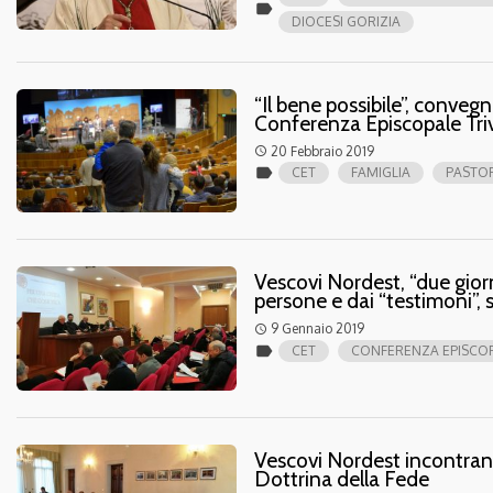
label
DIOCESI GORIZIA
“Il bene possibile”, conveg
Conferenza Episcopale Tr
20 Febbraio 2019
access_time
label
CET
FAMIGLIA
PASTOR
Vescovi Nordest, “due gior
persone e dai “testimoni”, 
9 Gennaio 2019
access_time
label
CET
CONFERENZA EPISCOP
Vescovi Nordest incontrano
Dottrina della Fede