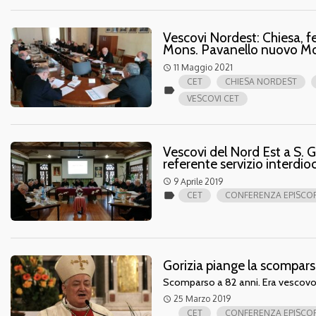
Vescovi Nordest: Chiesa, f
Mons. Pavanello nuovo Mod
11 Maggio 2021
access_time
CET
CHIESA NORDEST
label
VESCOVI CET
Vescovi del Nord Est a S. 
referente servizio interdi
9 Aprile 2019
access_time
label
CET
CONFERENZA EPISCOP
Gorizia piange la scompar
Scomparso a 82 anni. Era vescovo
25 Marzo 2019
access_time
CET
CONFERENZA EPISCOP