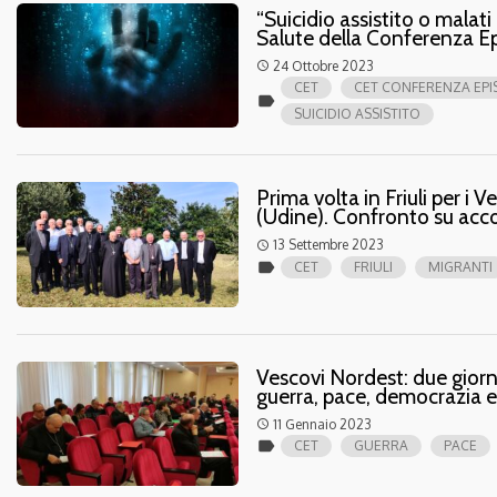
“Suicidio assistito o malati
Salute della Conferenza Ep
24 Ottobre 2023
access_time
CET
CET CONFERENZA EPI
label
SUICIDIO ASSISTITO
Prima volta in Friuli per i 
(Udine). Confronto su acc
13 Settembre 2023
access_time
label
CET
FRIULI
MIGRANTI
Vescovi Nordest: due giorni
guerra, pace, democrazia e
11 Gennaio 2023
access_time
label
CET
GUERRA
PACE