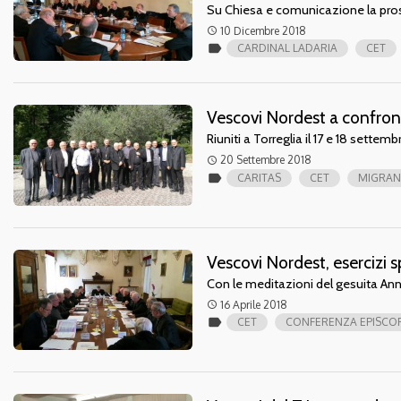
Su Chiesa e comunicazione la pros
10 Dicembre 2018
access_time
label
CARDINAL LADARIA
CET
Vescovi Nordest a confront
Riuniti a Torreglia il 17 e 18 settemb
20 Settembre 2018
access_time
label
CARITAS
CET
MIGRAN
Vescovi Nordest, esercizi sp
Con le meditazioni del gesuita Ann
16 Aprile 2018
access_time
label
CET
CONFERENZA EPISCOP