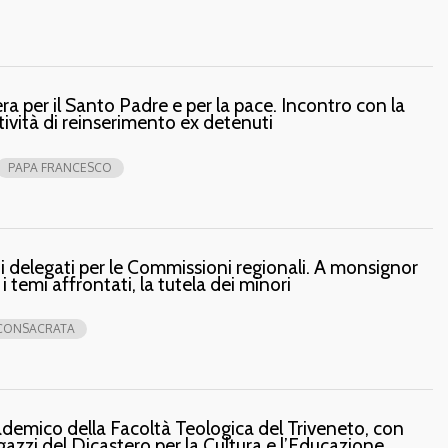
ra per il Santo Padre e per la pace. Incontro con la
ività di reinserimento ex detenuti
PAPA FRANCESCO
 i delegati per le Commissioni regionali. A monsignor
i temi affrontati, la tutela dei minori
 CONSACRATA
ademico della Facoltà Teologica del Triveneto, con
zzi del Dicastero per la Cultura e l’Educazione