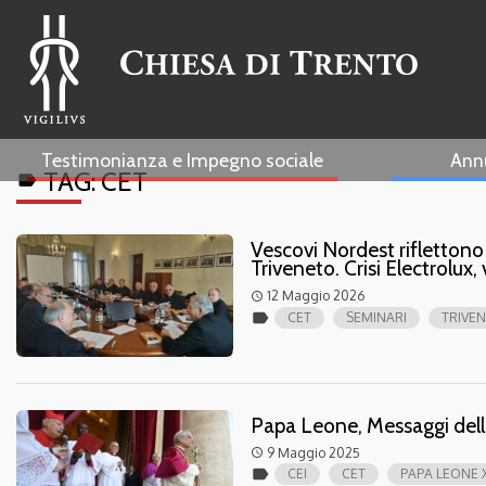
Testimonianza e Impegno sociale
Ann
TAG:
CET
label
Vescovi Nordest riflettono 
Triveneto. Crisi Electrolux,
12 Maggio 2026
access_time
label
CET
SEMINARI
TRIVE
Papa Leone, Messaggi della
9 Maggio 2025
access_time
label
CEI
CET
PAPA LEONE X