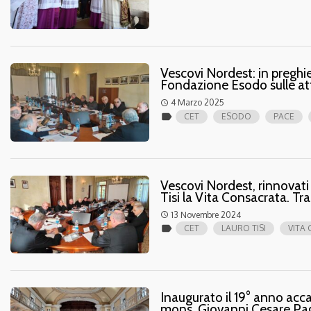
Vescovi Nordest: in preghie
Fondazione Esodo sulle att
4 Marzo 2025
access_time
label
CET
ESODO
PACE
Vescovi Nordest, rinnovati
Tisi la Vita Consacrata. Tra 
13 Novembre 2024
access_time
label
CET
LAURO TISI
VITA
Inaugurato il 19° anno acc
mons. Giovanni Cesare Paga