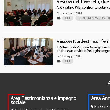
Vescovi del Triveneto, due 
Al Cavallino (VE) confronto sulle att
8 Gennaio 2018
access_time
label
CET
CONFERENZA EPISCOP
Vescovi Nordest, riconferma
Il Patriarca di Venezia Moraglia ri
anche Muser vice e Pellegrini segre
17 Maggio 2017
access_time
label
CET
A
Area Testimonianza e Impegno
Area Ann
sociale
Piazza Fi