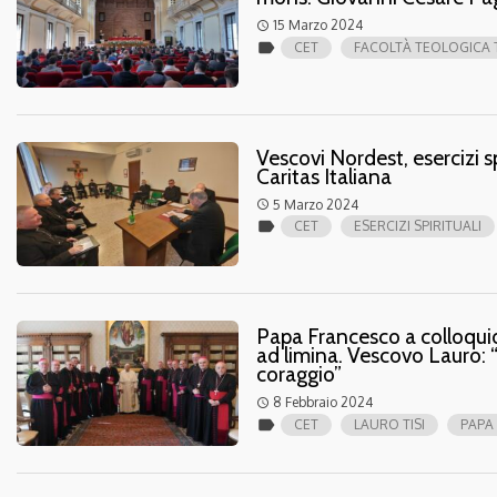
15 Marzo 2024
access_time
label
CET
FACOLTÀ TEOLOGICA 
Vescovi Nordest, esercizi s
Caritas Italiana
5 Marzo 2024
access_time
label
CET
ESERCIZI SPIRITUALI
Papa Francesco a colloquio 
ad limina. Vescovo Lauro: “
coraggio”
8 Febbraio 2024
access_time
label
CET
LAURO TISI
PAPA