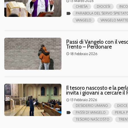
13 Marzo 2026
access_time
CHIESA
DIOCESI
INCO
label
PARABOLA DEL SERVO SPIETAT
VANGELO
VANGELO MATTE
Passi di Vangelo con il ve
Trento – Perdonare
18 Febbraio 2026
access_time
Il tesoro nascosto e la per
invita i giovani a cercare i
13 Febbraio 2026
access_time
DESIDERIO UMANO
DIOCE
label
PASSI DI VANGELO
PERLA 
TESORO NASCOSTO
TREN