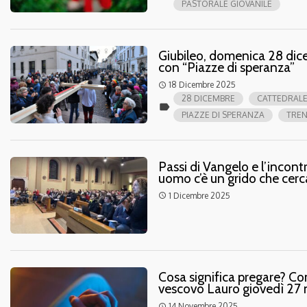
PASTORALE GIOVANILE
Giubileo, domenica 28 dice
con “Piazze di speranza”
18 Dicembre 2025
access_time
28 DICEMBRE
CATTEDRAL
label
PIAZZE DI SPERANZA
TRE
Passi di Vangelo e l’incontr
uomo c’è un grido che cerc
1 Dicembre 2025
access_time
Cosa significa pregare? Com
vescovo Lauro giovedì 27 
14 Novembre 2025
access_time