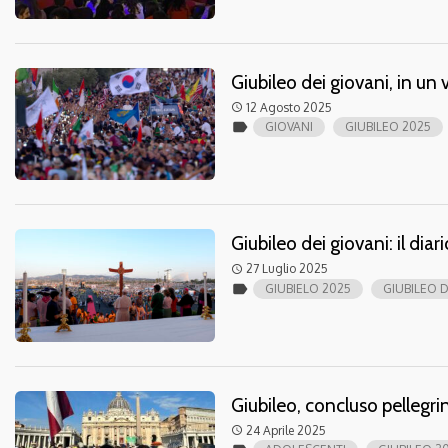
Giubileo dei giovani, in un 
12 Agosto 2025
access_time
label
GIOVANI
GIUBILEO 2025
Giubileo dei giovani: il dia
27 Luglio 2025
access_time
label
GIUBIELO 2025
GIUBILEO D
Giubileo, concluso pellegr
24 Aprile 2025
access_time