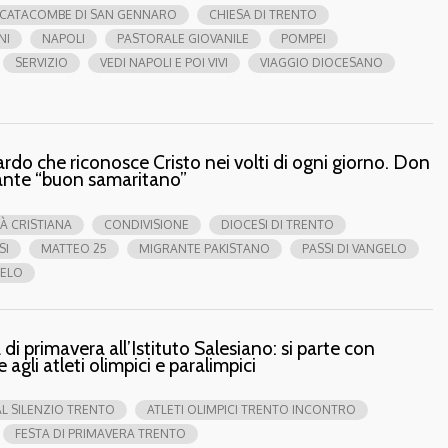
CATACOMBE DI SAN GENNARO
CHIESA DI TRENTO
NI
NAPOLI
PASTORALE GIOVANILE
POMPEI
SERVIZIO
VEDI NAPOLI E POI VIVI
VIAGGIO DIOCESANO
ardo che riconosce Cristo nei volti di ogni giorno. Don
rante “buon samaritano”
À CRISTIANA
CONDIVISIONE
DIOCESI DI TRENTO
SI
MATTEO 25
MIGRANTE PAKISTANO
PASSI DI VANGELO
ELO
 di primavera all’Istituto Salesiano: si parte con
e agli atleti olimpici e paralimpici
AL SILENZIO TRENTO
ATLETI OLIMPICI TRENTO INCONTRO
FESTA DI PRIMAVERA TRENTO