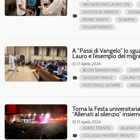
ARCIVESCOVO LAURO TISI
DIOCESI DI TRENTO
GIOVA
label
RIONE SANITÀ
SCAMPIA
VOLONTARIATO
A “Passi di Vangelo” lo sgu
Lauro e l’esempio del mig
17 Aprile 2026
access_time
BUON SAMARITANO
CARIT
label
GIUDIZIO FINALE
LAURO TI
PASTORALE GIOVANI
VANG
Torna la Festa universitaria
“Allenati al silenzio” insiem
17 Aprile 2026
access_time
ADMO TRENTO
ALLENATI 
label
COLLEGIO FRASSATI TRENTO