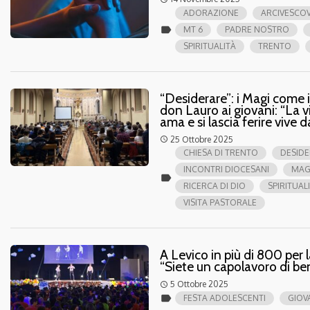
ADORAZIONE
ARCIVESCO
label
MT 6
PADRE NOSTRO
SPIRITUALITÀ
TRENTO
“Desiderare”: i Magi come 
don Lauro ai giovani: “La v
ama e si lascia ferire vive 
25 Ottobre 2025
access_time
CHIESA DI TRENTO
DESIDE
INCONTRI DIOCESANI
MAG
label
RICERCA DI DIO
SPIRITUAL
VISITA PASTORALE
A Levico in più di 800 per 
“Siete un capolavoro di be
5 Ottobre 2025
access_time
label
FESTA ADOLESCENTI
GIOV