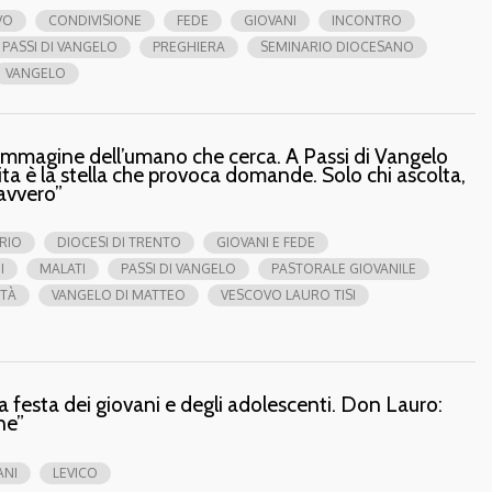
VO
CONDIVISIONE
FEDE
GIOVANI
INCONTRO
PASSI DI VANGELO
PREGHIERA
SEMINARIO DIOCESANO
VANGELO
immagine dell’umano che cerca. A Passi di Vangelo
ita è la stella che provoca domande. Solo chi ascolta,
davvero”
RIO
DIOCESI DI TRENTO
GIOVANI E FEDE
I
MALATI
PASSI DI VANGELO
PASTORALE GIOVANILE
ITÀ
VANGELO DI MATTEO
VESCOVO LAURO TISI
la festa dei giovani e degli adolescenti. Don Lauro:
ne”
ANI
LEVICO