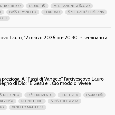
NTRO BIBLICO
LAURO TISI
MEDITAZIONE VESCOVO
O
PASSI DI VANGELO
PERDONO
SPIRITUALITÀ CRISTIANA
O 18
scovo Lauro, 12 marzo 2026 ore 20.30 in seminario a
la preziosa. A “Passi di Vangelo” l’arcivescovo Lauro
l Regno di Dio: “È Gesù e il suo modo di vivere”
SI DI TRENTO
DISCERNIMENTO
FEDE E VITA
LAURO TISI
PREZIOSA
REGNO DI DIO
SENSO DELLA VITA
TO
VANGELO MATTEO 13