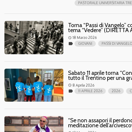
PASTORALE UNIVERSITARIA TR
Torna “Passi di Vangelo” con
tema “Vedere” (DIRETTA
18 Marzo 2026
access_time
label
GIOVANI
PASSI DI VANGEL
Sabato 11 aprile torna “Con 
tutto il Trentino per una g
8 Aprile 2026
access_time
label
11 APRILE 2026
2026
C
“Se non assapori il perdono 
meditazione dell’arcivesco