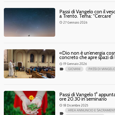
Passi di Vangelo con il ve
a Trento. Tema: “Cercare”
27 Gennaio 2026
access_time
«Dio non è un’energia cos
concreto che apre spazi di l
19 Gennaio 2026
access_time
label
GIOVANI
PASSI DI VANGEL
Passi di Vangelo 1° appun
ore 20.30 in seminario
18 Dicembre 2025
access_time
AREA ANNUNCIO E SACRAMENTI
label