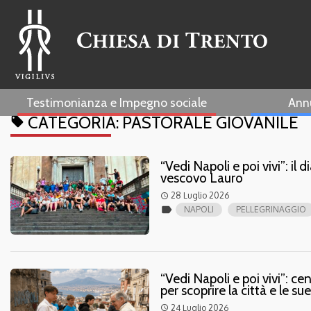
Testimonianza e Impegno sociale
Ann
CATEGORIA:
PASTORALE GIOVANILE
local_offer
“Vedi Napoli e poi vivi”: il 
vescovo Lauro
28 Luglio 2026
access_time
label
NAPOLI
PELLEGRINAGGIO
“Vedi Napoli e poi vivi”: ce
per scoprire la città e le sue
24 Luglio 2026
access_time