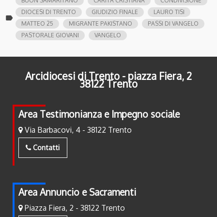
BUON SAMARITANO
CARITÀ CRISTIANA
CONDIVISIONE
DIOCESI DI TRENTO
GIUDIZIO FINALE
LAURO TISI
label
MATTEO 25
MIGRANTE PAKISTANO
PASSI DI VANGELO
PASTORALE GIOVANI
VANGELO
Arcidiocesi di Trento - piazza Fiera, 2
38122 Trento
Area Testimonianza e Impegno sociale
Via Barbacovi, 4 - 38122 Trento
Contatti
Area Annuncio e Sacramenti
Piazza Fiera, 2 - 38122 Trento