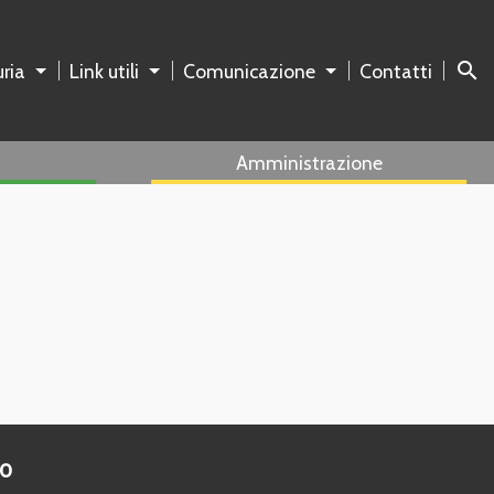
search
ria
Link utili
Comunicazione
Contatti
Amministrazione
to