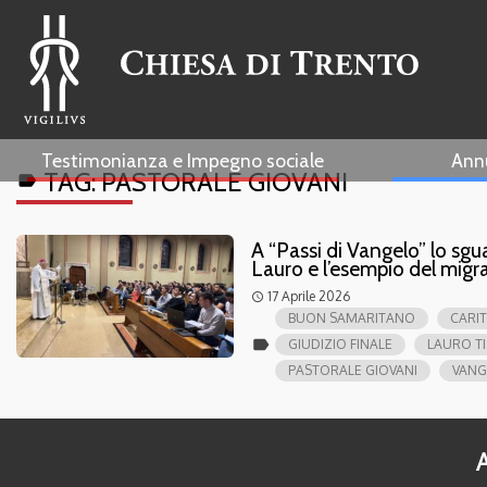
Testimonianza e Impegno sociale
Ann
TAG:
PASTORALE GIOVANI
label
A “Passi di Vangelo” lo sgu
Lauro e l’esempio del mig
17 Aprile 2026
access_time
BUON SAMARITANO
CARIT
label
GIUDIZIO FINALE
LAURO TI
PASTORALE GIOVANI
VANG
A