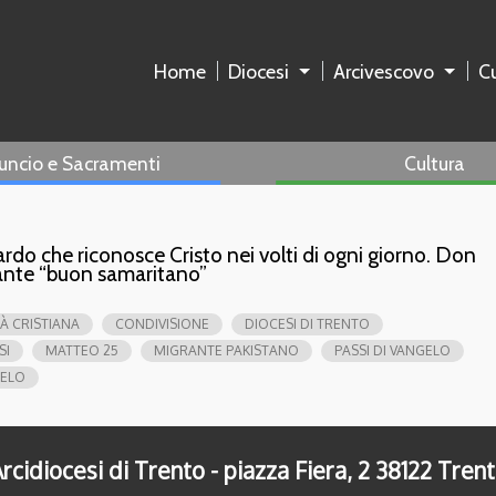
Home
Diocesi
Arcivescovo
Cu
uncio e Sacramenti
Cultura
ardo che riconosce Cristo nei volti di ogni giorno. Don
rante “buon samaritano”
À CRISTIANA
CONDIVISIONE
DIOCESI DI TRENTO
SI
MATTEO 25
MIGRANTE PAKISTANO
PASSI DI VANGELO
ELO
rcidiocesi di Trento - piazza Fiera, 2 38122 Tren