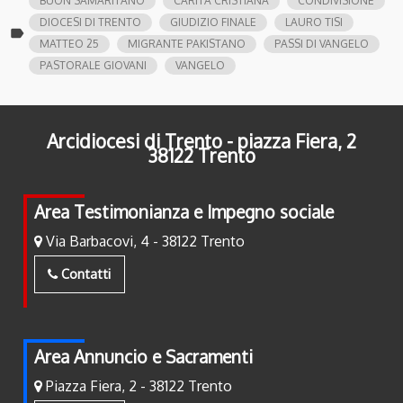
BUON SAMARITANO
CARITÀ CRISTIANA
CONDIVISIONE
DIOCESI DI TRENTO
GIUDIZIO FINALE
LAURO TISI
label
MATTEO 25
MIGRANTE PAKISTANO
PASSI DI VANGELO
PASTORALE GIOVANI
VANGELO
Arcidiocesi di Trento - piazza Fiera, 2
38122 Trento
Area Testimonianza e Impegno sociale
Via Barbacovi, 4 - 38122 Trento
Contatti
Area Annuncio e Sacramenti
Piazza Fiera, 2 - 38122 Trento