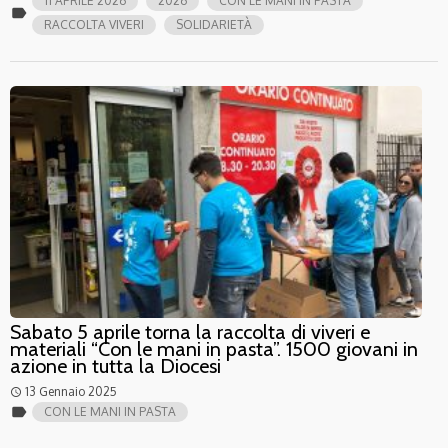
11 APRILE 2026
2026
CON LE MANI IN PASTA
label
RACCOLTA VIVERI
SOLIDARIETÀ
Sabato 5 aprile torna la raccolta di viveri e
materiali “Con le mani in pasta”. 1500 giovani in
azione in tutta la Diocesi
13 Gennaio 2025
access_time
label
CON LE MANI IN PASTA