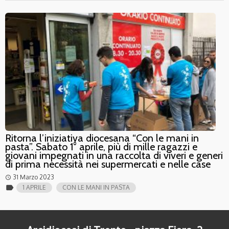
Ritorna l’iniziativa diocesana “Con le mani in
pasta”. Sabato 1° aprile, più di mille ragazzi e
giovani impegnati in una raccolta di viveri e generi
di prima necessità nei supermercati e nelle case
31 Marzo 2023
access_time
label
1 APRILE
CON LE MANI IN PASTA