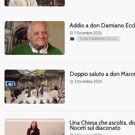
Addio a don Damiano Eccli
7 Dicembre 2025
access_time
label
DON DAMIANO ECCLI
Doppio saluto a don Marcel
3 Dicembre 2025
access_time
Una Chiesa che ascolta, dis
Noceti sul diaconato