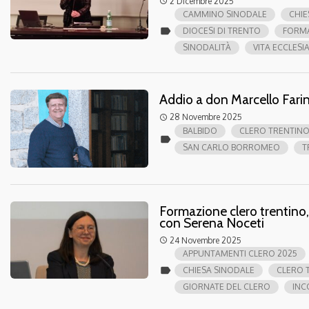
2 Dicembre 2025
access_time
CAMMINO SINODALE
CHIE
label
DIOCESI DI TRENTO
FORM
SINODALITÀ
VITA ECCLESI
Addio a don Marcello Farin
28 Novembre 2025
access_time
BALBIDO
CLERO TRENTIN
label
SAN CARLO BORROMEO
T
Formazione clero trentino,
con Serena Noceti
24 Novembre 2025
access_time
APPUNTAMENTI CLERO 2025
label
CHIESA SINODALE
CLERO 
GIORNATE DEL CLERO
INC