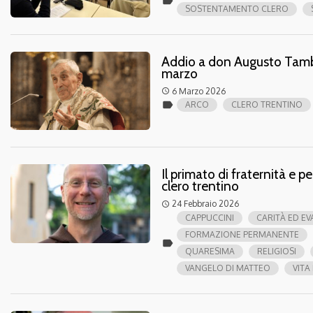
label
SOSTENTAMENTO CLERO
Addio a don Augusto Tamburi
marzo
6 Marzo 2026
access_time
label
ARCO
CLERO TRENTINO
Il primato di fraternità e p
clero trentino
24 Febbraio 2026
access_time
CAPPUCCINI
CARITÀ ED E
FORMAZIONE PERMANENTE
label
QUARESIMA
RELIGIOSI
VANGELO DI MATTEO
VITA