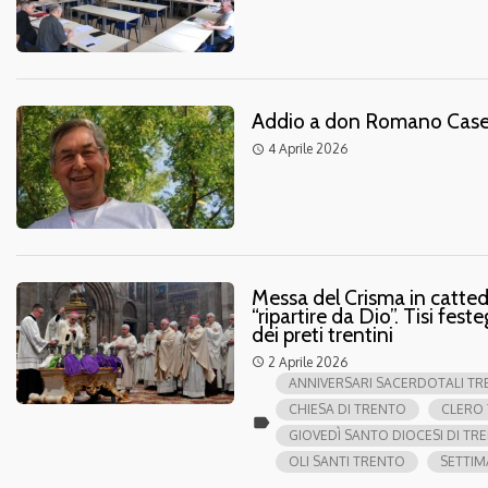
Addio a don Romano Caset
4 Aprile 2026
access_time
Messa del Crisma in cattedr
“ripartire da Dio”. Tisi fest
dei preti trentini
2 Aprile 2026
access_time
ANNIVERSARI SACERDOTALI T
CHIESA DI TRENTO
CLERO
label
GIOVEDÌ SANTO DIOCESI DI TR
OLI SANTI TRENTO
SETTIM