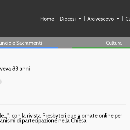
Home
Diocesi
Arcivescovo
Cu
uncio e Sacramenti
Cultura
aveva 83 anni
e…”: con la rivista Presbyteri due giornate online per
rganismi di partecipazione nella Chiesa