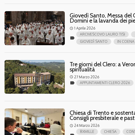
Giovedì Santo, Messa del C
Domini e la lavanda dei pi
1 Aprile 2026
access_time
ARCIVESCOVO LAURO TISI
label
GIOVEDÌ SANTO
IN COENA
Tre giorni del Clero: a Ve
spiritualità
27 Marzo 2026
access_time
label
APPUNTAMENTI CLERO 2026
Chiesa di Trento e sostent
Consigli presbiterale e pa
24 Marzo 2026
access_time
8XMILLE
CHIESA
CONS