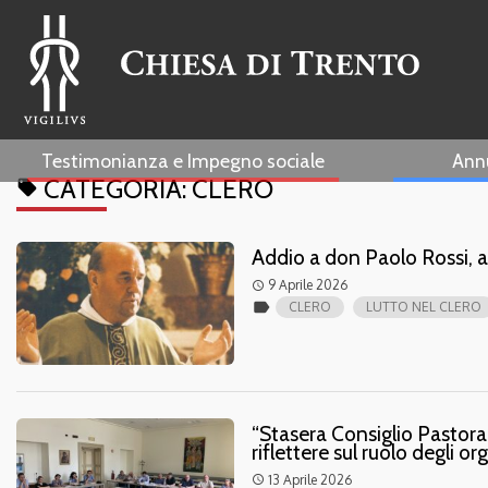
Testimonianza e Impegno sociale
Ann
CATEGORIA:
CLERO
local_offer
Addio a don Paolo Rossi, 
9 Aprile 2026
access_time
label
CLERO
LUTTO NEL CLERO
“Stasera Consiglio Pastoral
riflettere sul ruolo degli o
13 Aprile 2026
access_time