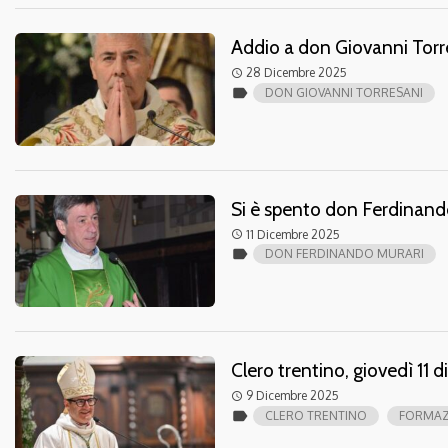
Addio a don Giovanni Torr
28 Dicembre 2025
access_time
label
DON GIOVANNI TORRESANI
Si è spento don Ferdinand
11 Dicembre 2025
access_time
label
DON FERDINANDO MURARI
Clero trentino, giovedì 11 
9 Dicembre 2025
access_time
label
CLERO TRENTINO
FORMAZ