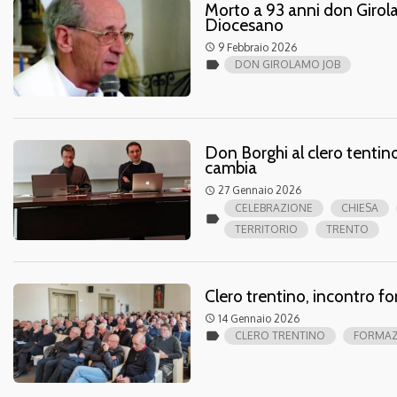
Morto a 93 anni don Girola
Diocesano
9 Febbraio 2026
access_time
label
DON GIROLAMO JOB
Don Borghi al clero tentino
cambia
27 Gennaio 2026
access_time
CELEBRAZIONE
CHIESA
label
TERRITORIO
TRENTO
Clero trentino, incontro 
14 Gennaio 2026
access_time
label
CLERO TRENTINO
FORMAZ