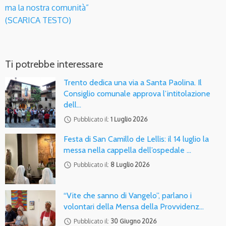
ma la nostra comunità”
(SCARICA TESTO)
Ti potrebbe interessare
Trento dedica una via a Santa Paolina. Il
Consiglio comunale approva l’intitolazione
dell…
access_time
Pubblicato il:
1 Luglio 2026
Festa di San Camillo de Lellis: il 14 luglio la
messa nella cappella dell’ospedale …
access_time
Pubblicato il:
8 Luglio 2026
“Vite che sanno di Vangelo”, parlano i
volontari della Mensa della Provvidenz…
access_time
Pubblicato il:
30 Giugno 2026