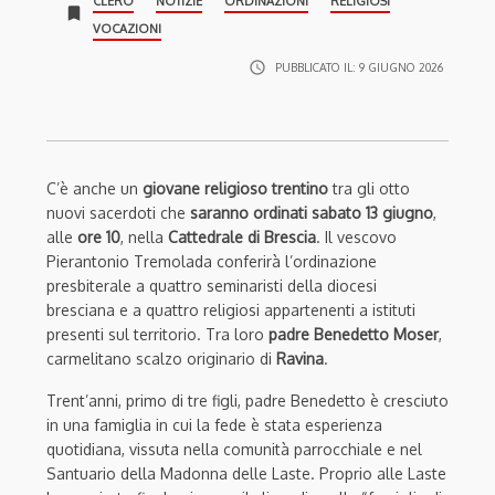
CLERO
NOTIZIE
ORDINAZIONI
RELIGIOSI
bookmark
VOCAZIONI
access_time
PUBBLICATO IL:
9 GIUGNO 2026
C’è anche un
giovane religioso trentino
tra gli otto
nuovi sacerdoti che
saranno ordinati sabato 13 giugno
,
alle
ore 10
, nella
Cattedrale di Brescia
. Il vescovo
Pierantonio Tremolada conferirà l’ordinazione
presbiterale a quattro seminaristi della diocesi
bresciana e a quattro religiosi appartenenti a istituti
presenti sul territorio. Tra loro
padre Benedetto Moser
,
carmelitano scalzo originario di
Ravina
.
Trent’anni, primo di tre figli, padre Benedetto è cresciuto
in una famiglia in cui la fede è stata esperienza
quotidiana, vissuta nella comunità parrocchiale e nel
Santuario della Madonna delle Laste. Proprio alle Laste