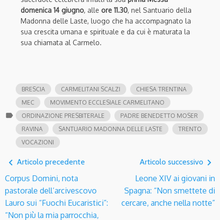
domenica 14 giugno
, alle
ore 11.30
, nel Santuario della
Madonna delle Laste, luogo che ha accompagnato la
sua crescita umana e spirituale e da cui è maturata la
sua chiamata al Carmelo.
BRESCIA
CARMELITANI SCALZI
CHIESA TRENTINA
MEC
MOVIMENTO ECCLESIALE CARMELITANO
label
ORDINAZIONE PRESBITERALE
PADRE BENEDETTO MOSER
RAVINA
SANTUARIO MADONNA DELLE LASTE
TRENTO
VOCAZIONI
navigate_before
navigate_next
Articolo precedente
Articolo successivo
Corpus Domini, nota
Leone XIV ai giovani in
pastorale dell’arcivescovo
Spagna: “Non smettete di
Lauro sui “Fuochi Eucaristici”:
cercare, anche nella notte”
“Non più la mia parrocchia,