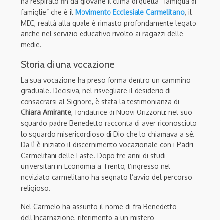
ha respirato fin da giovane il clima di quella “famiglia di
famiglie” che è il
Movimento Ecclesiale Carmelitano
, il
MEC, realtà alla quale è rimasto profondamente legato
anche nel servizio educativo rivolto ai ragazzi delle
medie.
Storia di una vocazione
La sua vocazione ha preso forma dentro un cammino
graduale. Decisiva, nel risvegliare il desiderio di
consacrarsi al Signore, è stata la testimonianza di
Chiara Amirante
, fondatrice di Nuovi Orizzonti: nel suo
sguardo padre Benedetto racconta di aver riconosciuto
lo sguardo misericordioso di Dio che lo chiamava a sé.
Da lì è iniziato il discernimento vocazionale con i Padri
Carmelitani delle Laste. Dopo tre anni di studi
universitari in Economia a Trento, l’ingresso nel
noviziato carmelitano ha segnato l’avvio del percorso
religioso.
Nel Carmelo ha assunto il nome di fra Benedetto
dell’Incarnazione, riferimento a un mistero