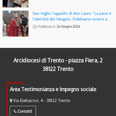
San Vigilio, l’appello di don Lauro: “La pace è
l’identità del Vangelo. Dobbiamo essere a…
access_time
Pubblicato il:
26 Giugno 2026
Arcidiocesi di Trento - piazza Fiera, 2
38122 Trento
Area Testimonianza e Impegno sociale
Via Barbacovi, 4 - 38122 Trento
Contatti