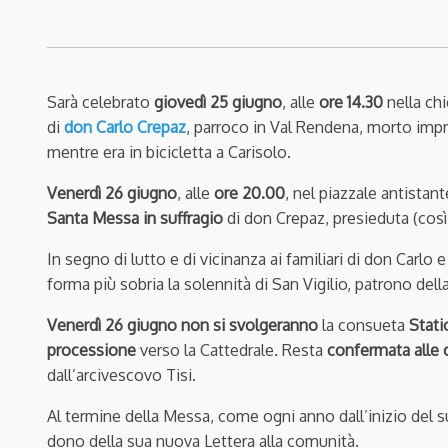
Sarà celebrato
giovedì 25 giugno
, alle
ore 14.30
nella chi
di
don Carlo Crepaz
, parroco in Val Rendena, morto impr
mentre era in bicicletta a Carisolo.
Venerdì 26 giugno
, alle
ore 20.00
, nel piazzale antistant
Santa Messa in suffragio
di don Crepaz, presieduta (così 
In segno di lutto e di vicinanza ai familiari di don Carlo e
forma più sobria la solennità di San Vigilio, patrono dell
Venerdì 26 giugno
non si svolgeranno
la consueta
Stati
processione
verso la Cattedrale. Resta
confermata alle 
dall’arcivescovo Tisi.
Al termine della Messa, come ogni anno dall’inizio del 
dono della sua nuova Lettera alla comunità.