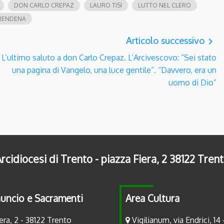
DON CARLO CREPAZ
LAURO TISI
LUTTO NEL CLERO
 RENDENA
Articolo successivo
navigate_next
L’ultimo saluto a don Carlo Crepaz. L’Arcivescovo: “Sei stato
una pagina di Vangelo, una luce gentile”. “Davvero, era un
uomo di Dio”
rcidiocesi di Trento - piazza Fiera, 2 38122 Tren
uncio e Sacramenti
Area Cultura
era, 2 - 38122 Trento
Vigilianum, via Endrici, 14 