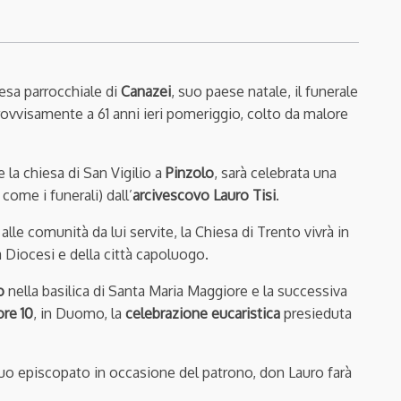
esa parrocchiale di
Canazei
, suo paese natale, il funerale
ovvisamente a 61 anni ieri pomeriggio, colto da malore
e la chiesa di San Vigilio a
Pinzolo
, sarà celebrata una
come i funerali) dall’
arcivescovo Lauro Tisi
.
 alle comunità da lui servite, la Chiesa di Trento vivrà in
a Diocesi e della città capoluogo.
o
nella basilica di Santa Maria Maggiore e la successiva
ore 10
, in Duomo, la
celebrazione eucaristica
presieduta
suo episcopato in occasione del patrono, don Lauro farà