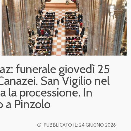
az: funerale giovedì 25
Canazei. San Vigilio nel
a la processione. In
o a Pinzolo
PUBBLICATO IL:
24 GIUGNO 2026
access_time