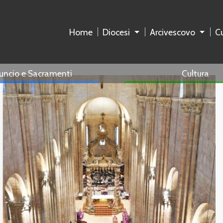
Home
Diocesi
Arcivescovo
Cu
uncio e Sacramenti
Cultura