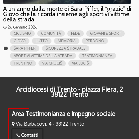
A un anno dalla morte di Sara Piffer, il “grazie” di
Giovo che la ricorda insieme agli sportivi vittime
della strada
26 Gennaio 2026
access_time
CICLISMO
COMUNITÀ
FEDE
GIOVANI E SPORT
GIOVO
LUTTO
MEMORIA
PERDONO
label
SARA PIFFER
SICUREZZA STRADALE
SPORTIVI VITTIME DELLA STRADA
TESTIMONIANZA
TRENTINO
VIA CRUCIS
VIA LUCIS
Arcidiocesi di Trento - piazza Fiera, 2
38122 Trento
Area Testimonianza e Impegno sociale
Via Barbacovi, 4 - 38122 Trento
Contatti