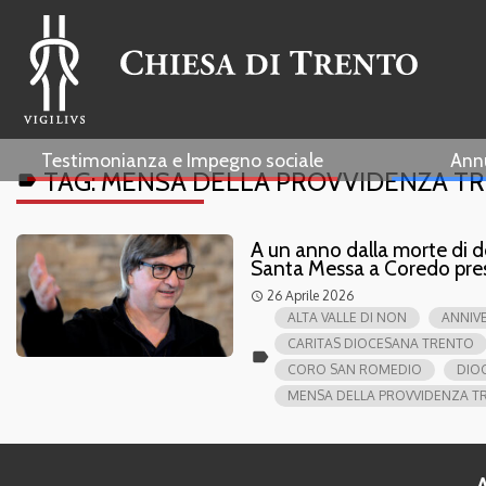
Testimonianza e Impegno sociale
Ann
TAG:
MENSA DELLA PROVVIDENZA T
label
A un anno dalla morte di
Santa Messa a Coredo presi
26 Aprile 2026
access_time
ALTA VALLE DI NON
ANNIV
CARITAS DIOCESANA TRENTO
label
CORO SAN ROMEDIO
DIOC
MENSA DELLA PROVVIDENZA T