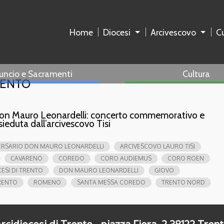
Home
Diocesi
Arcivescovo
Cu
uncio e Sacramenti
Cultura
RENTO
 don Mauro Leonardelli: concerto commemorativo e
eduta dall’arcivescovo Tisi
ERSARIO DON MAURO LEONARDELLI
ARCIVESCOVO LAURO TISI
CAVARENO
COREDO
CORO AUDIEMUS
CORO ROEN
ESI DI TRENTO
DON MAURO LEONARDELLI
GIOVO
RENTO
ROMENO
SANTA MESSA COREDO
TRENTO NORD