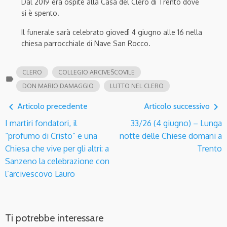
Dal 2019 era ospite alla Casa del Clero di Trento dove
si è spento.
Il funerale sarà celebrato giovedì 4 giugno alle 16 nella
chiesa parrocchiale di Nave San Rocco.
CLERO
COLLEGIO ARCIVESCOVILE
label
DON MARIO DAMAGGIO
LUTTO NEL CLERO
navigate_before
navigate_next
Articolo precedente
Articolo successivo
I martiri fondatori, il
33/26 (4 giugno) – Lunga
“profumo di Cristo” e una
notte delle Chiese domani a
Chiesa che vive per gli altri: a
Trento
Sanzeno la celebrazione con
l’arcivescovo Lauro
Ti potrebbe interessare