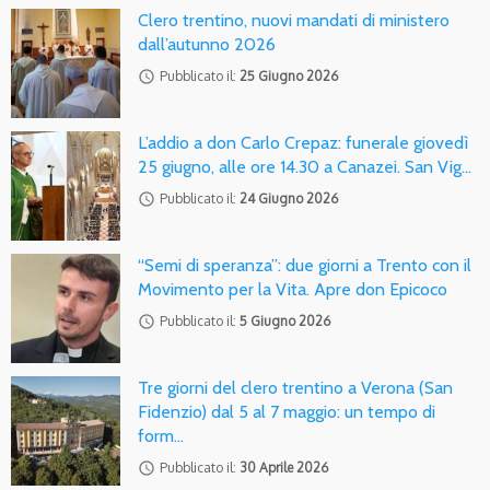
Clero trentino, nuovi mandati di ministero
dall’autunno 2026
access_time
Pubblicato il:
25 Giugno 2026
L’addio a don Carlo Crepaz: funerale giovedì
25 giugno, alle ore 14.30 a Canazei. San Vig…
access_time
Pubblicato il:
24 Giugno 2026
“Semi di speranza”: due giorni a Trento con il
Movimento per la Vita. Apre don Epicoco
access_time
Pubblicato il:
5 Giugno 2026
Tre giorni del clero trentino a Verona (San
Fidenzio) dal 5 al 7 maggio: un tempo di
form…
access_time
Pubblicato il:
30 Aprile 2026