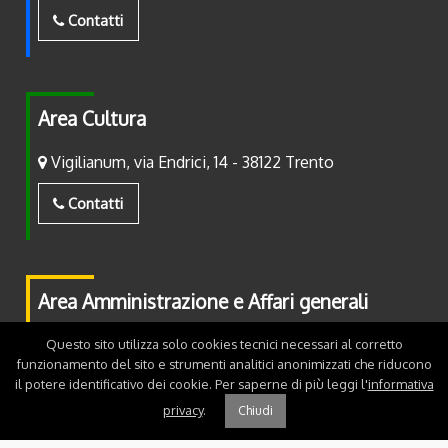
Contatti
Area Cultura
Vigilianum, via Endrici, 14 - 38122 Trento
Contatti
Area Amministrazione e Affari generali
Piazza Fiera, 2 - 38122 Trento
Questo sito utilizza solo cookies tecnici necessari al corretto
funzionamento del sito e strumenti analitici anonimizzati che riducono
il potere identificativo dei cookie. Per saperne di più leggi l'
informativa
Contatti
privacy
.
Chiudi