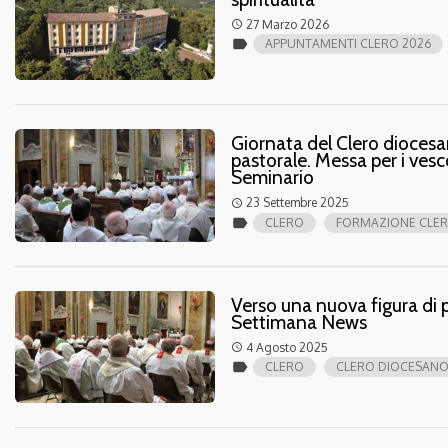
27 Marzo 2026
access_time
label
APPUNTAMENTI CLERO 2026
Giornata del Clero diocesan
pastorale. Messa per i vesco
Seminario
23 Settembre 2025
access_time
label
CLERO
FORMAZIONE CLE
Verso una nuova figura di p
Settimana News
4 Agosto 2025
access_time
label
CLERO
CLERO DIOCESAN