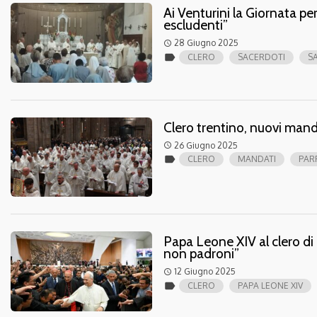
Ai Venturini la Giornata per
escludenti”
28 Giugno 2025
access_time
label
CLERO
SACERDOTI
S
Clero trentino, nuovi mand
26 Giugno 2025
access_time
label
CLERO
MANDATI
PAR
Papa Leone XIV al clero di 
non padroni”
12 Giugno 2025
access_time
label
CLERO
PAPA LEONE XIV