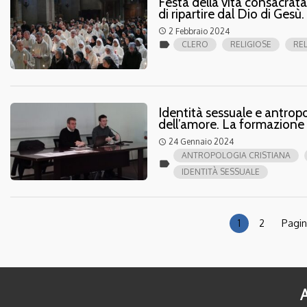
Festa della vita consacrata,
di ripartire dal Dio di Gesù.
2 Febbraio 2024
access_time
label
CLERO
RELIGIOSE
REL
Identità sessuale e antrop
dell’amore. La formazione 
24 Gennaio 2024
access_time
ANTROPOLOGIA CRISTIANA
label
IDENTITÀ SESSUALE
1
2
Pagin
A