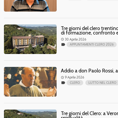
Tre giorni del clero trenti
di formazione, confronto e s
30 Aprile 2026
access_time
label
APPUNTAMENTI CLERO 2026
Addio a don Paolo Rossi, 
9 Aprile 2026
access_time
label
CLERO
LUTTO NEL CLERO
Tre giorni del Clero: a Ve
spiritualità