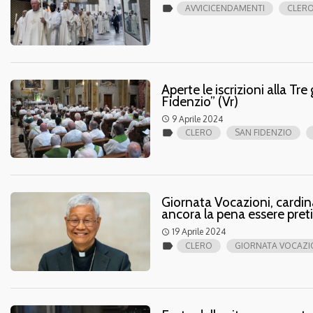
label
AVVICICENDAMENTI
CLER
Aperte le iscrizioni alla Tre
Fidenzio” (Vr)
9 Aprile 2024
access_time
label
CLERO
SAN FIDENZIO
Giornata Vocazioni, cardinal
ancora la pena essere preti
19 Aprile 2024
access_time
label
CLERO
GIORNATA VOCAZI