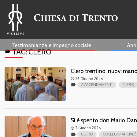
Testimonianza e Impegno sociale
Ann
TAG:
CLERO
label
Clero trentino, nuovi mand
25 Giugno 2026
access_time
label
AVVICENDAMENTI
CLERO
Si è spento don Mario Da
2 Giugno 2026
access_time
label
CLERO
COLLEGIO ARCIVES