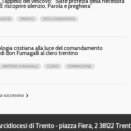
 l’appello del vescovo: “Siate profezia della necessità
 E riscoprire silenzio, Parola e preghiera”
IGIOSI
TRENTO
VITA CONSACRATA
ologia cristiana alla luce del comandamento
di don Fumagalli al clero trentino
ARISTIDE FUMAGALLI
CLERO
FORMAZIONE
navigate_next
a successiva
rcidiocesi di Trento - piazza Fiera, 2 38122 Tren