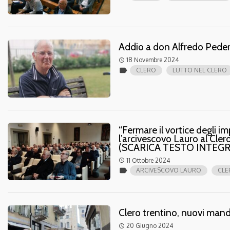
Addio a don Alfredo Peder
18 Novembre 2024
access_time
label
CLERO
LUTTO NEL CLERO
“Fermare il vortice degli i
l’arcivescovo Lauro al Clero
(SCARICA TESTO INTEGR
11 Ottobre 2024
access_time
label
ARCIVESCOVO LAURO
CLE
Clero trentino, nuovi mand
20 Giugno 2024
access_time