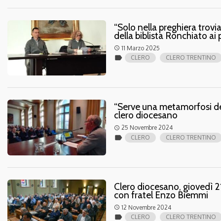
“Solo nella preghiera trovi
della biblista Ronchiato ai p
11 Marzo 2025
access_time
label
CLERO
CLERO TRENTINO
“Serve una metamorfosi del
clero diocesano
25 Novembre 2024
access_time
label
CLERO
CLERO TRENTINO
Clero diocesano, giovedì
con fratel Enzo Biemmi
12 Novembre 2024
access_time
label
CLERO
CLERO TRENTINO