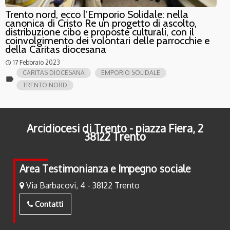
Trento nord, ecco l’Emporio Solidale: nella
canonica di Cristo Re un progetto di ascolto,
distribuzione cibo e proposte culturali, con il
coinvolgimento dei volontari delle parrocchie e
della Caritas diocesana
17 Febbraio 2023
access_time
CARITAS DIOCESANA
EMPORIO SOLIDALE
label
TRENTO NORD
Arcidiocesi di Trento - piazza Fiera, 2
38122 Trento
Area Testimonianza e Impegno sociale
Via Barbacovi, 4 - 38122 Trento
Contatti