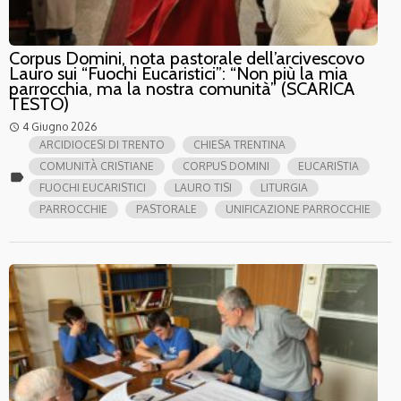
Corpus Domini, nota pastorale dell’arcivescovo
Lauro sui “Fuochi Eucaristici”: “Non più la mia
parrocchia, ma la nostra comunità” (SCARICA
TESTO)
4 Giugno 2026
access_time
ARCIDIOCESI DI TRENTO
CHIESA TRENTINA
COMUNITÀ CRISTIANE
CORPUS DOMINI
EUCARISTIA
label
FUOCHI EUCARISTICI
LAURO TISI
LITURGIA
PARROCCHIE
PASTORALE
UNIFICAZIONE PARROCCHIE