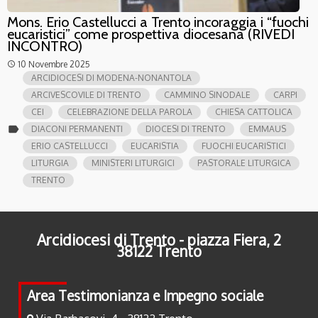
Mons. Erio Castellucci a Trento incoraggia i “fuochi
eucaristici” come prospettiva diocesana (RIVEDI
INCONTRO)
10 Novembre 2025
access_time
ARCIDIOCESI DI MODENA-NONANTOLA
ARCIVESCOVILE DI TRENTO
CAMMINO SINODALE
CARPI
CEI
CELEBRAZIONE DELLA PAROLA
CHIESA CATTOLICA
label
DIACONI PERMANENTI
DIOCESI DI TRENTO
EMMAUS
ERIO CASTELLUCCI
EUCARISTIA
FUOCHI EUCARISTICI
LITURGIA
MINISTERI LITURGICI
PASTORALE LITURGICA
TRENTO
Arcidiocesi di Trento - piazza Fiera, 2
38122 Trento
Area Testimonianza e Impegno sociale