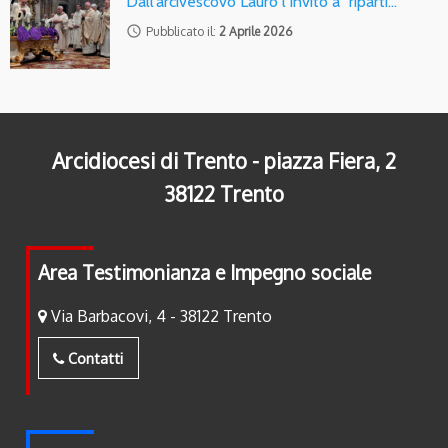
Dall’arcivescovo Lauro l’invito a “riparti…
access_time
Pubblicato il:
2 Aprile 2026
Arcidiocesi di Trento - piazza Fiera, 2
38122 Trento
Area Testimonianza e Impegno sociale
Via Barbacovi, 4 - 38122 Trento
Contatti