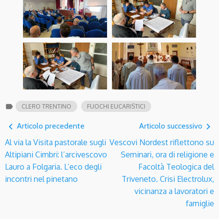
label
CLERO TRENTINO
FUOCHI EUCARISTICI
navigate_before
navigate_next
Articolo precedente
Articolo successivo
Al via la Visita pastorale sugli
Vescovi Nordest riflettono su
Altipiani Cimbri: l’arcivescovo
Seminari, ora di religione e
Lauro a Folgaria. L’eco degli
Facoltà Teologica del
incontri nel pinetano
Triveneto. Crisi Electrolux,
vicinanza a lavoratori e
famiglie