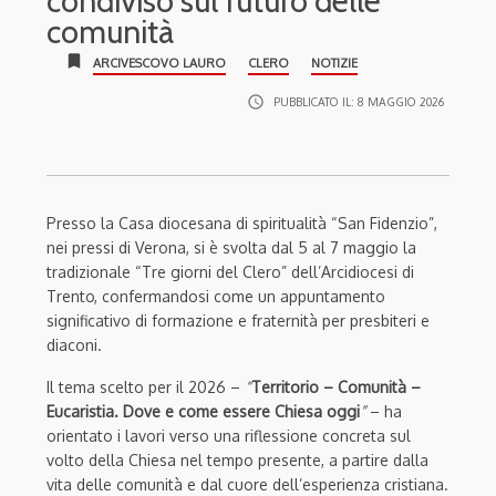
condiviso sul futuro delle
comunità
bookmark
ARCIVESCOVO LAURO
CLERO
NOTIZIE
access_time
PUBBLICATO IL:
8 MAGGIO 2026
Presso la Casa diocesana di spiritualità “San Fidenzio”,
nei pressi di
Verona
, si è svolta dal 5 al 7 maggio la
tradizionale “Tre giorni del Clero” dell’Arcidiocesi di
Trento
, confermandosi come un appuntamento
significativo di formazione e fraternità per presbiteri e
diaconi.
Il tema scelto per il 2026 –
“
Territorio – Comunità –
Eucaristia. Dove e come essere Chiesa oggi
”
– ha
orientato i lavori verso una riflessione concreta sul
volto della Chiesa nel tempo presente, a partire dalla
vita delle comunità e dal cuore dell’esperienza cristiana.