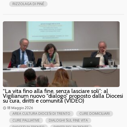
RIZZOLAGA DI PINÉ
“La vita fino alla fine, senza lasciare soli”: al
Vigilianum nuovo “dialogo” proposto dalla Diocesi
su cura, diritti e comunità (VIDEO)
18 Maggio 2026
access_time
AREA CULTURA DIOCESI DI TRENTO
CURE DOMICILIARI
CURE PALLIATIVE
DIALOGHI SUL FINE VITA