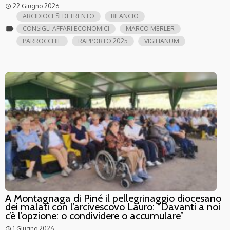
22 Giugno 2026
access_time
ARCIDIOCESI DI TRENTO
BILANCIO
label
CONSIGLI AFFARI ECONOMICI
MARCO MERLER
PARROCCHIE
RAPPORTO 2025
VIGILIANUM
A Montagnaga di Piné il pellegrinaggio diocesano
dei malati con l’arcivescovo Lauro: “Davanti a noi
c’è l’opzione: o condividere o accumulare”
1 Giugno 2026
access_time