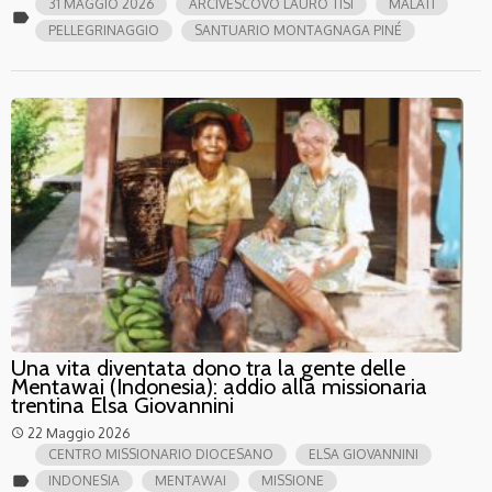
31 MAGGIO 2026
ARCIVESCOVO LAURO TISI
MALATI
label
PELLEGRINAGGIO
SANTUARIO MONTAGNAGA PINÉ
Una vita diventata dono tra la gente delle
Mentawai (Indonesia): addio alla missionaria
trentina Elsa Giovannini
22 Maggio 2026
access_time
CENTRO MISSIONARIO DIOCESANO
ELSA GIOVANNINI
label
INDONESIA
MENTAWAI
MISSIONE