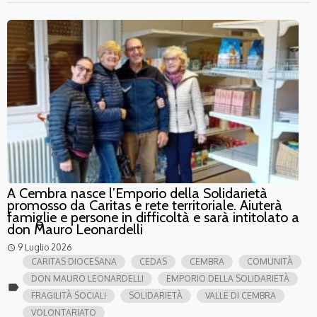
A Cembra nasce l’Emporio della Solidarietà
promosso da Caritas e rete territoriale. Aiuterà
famiglie e persone in difficoltà e sarà intitolato a
don Mauro Leonardelli
9 Luglio 2026
access_time
CARITAS DIOCESANA
CEDAS
CEMBRA
COMUNITÀ
DON MAURO LEONARDELLI
EMPORIO DELLA SOLIDARIETÀ
label
FRAGILITÀ SOCIALI
SOLIDARIETÀ
VALLE DI CEMBRA
VOLONTARIATO