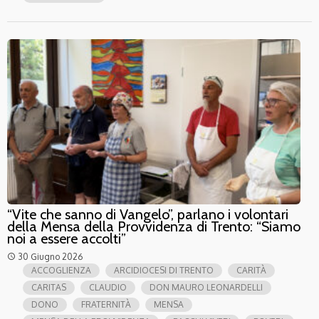
“Vite che sanno di Vangelo”, parlano i volontari
della Mensa della Provvidenza di Trento: “Siamo
noi a essere accolti”
30 Giugno 2026
access_time
ACCOGLIENZA
ARCIDIOCESI DI TRENTO
CARITÀ
CARITAS
CLAUDIO
DON MAURO LEONARDELLI
DONO
FRATERNITÀ
MENSA