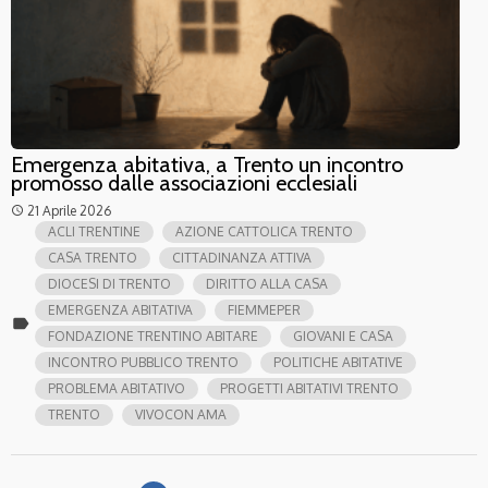
Emergenza abitativa, a Trento un incontro
promosso dalle associazioni ecclesiali
21 Aprile 2026
access_time
ACLI TRENTINE
AZIONE CATTOLICA TRENTO
CASA TRENTO
CITTADINANZA ATTIVA
DIOCESI DI TRENTO
DIRITTO ALLA CASA
EMERGENZA ABITATIVA
FIEMMEPER
label
FONDAZIONE TRENTINO ABITARE
GIOVANI E CASA
INCONTRO PUBBLICO TRENTO
POLITICHE ABITATIVE
PROBLEMA ABITATIVO
PROGETTI ABITATIVI TRENTO
TRENTO
VIVOCON AMA