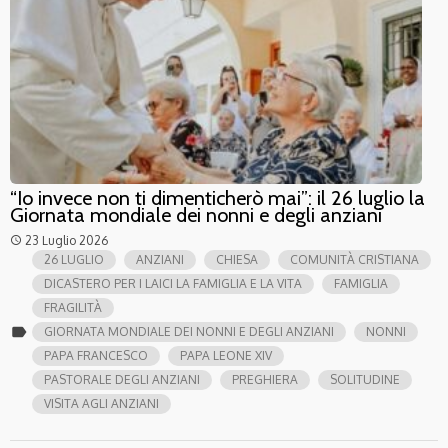
“Io invece non ti dimenticherò mai”: il 26 luglio la
Giornata mondiale dei nonni e degli anziani
23 Luglio 2026
access_time
26 LUGLIO
ANZIANI
CHIESA
COMUNITÀ CRISTIANA
DICASTERO PER I LAICI LA FAMIGLIA E LA VITA
FAMIGLIA
FRAGILITÀ
label
GIORNATA MONDIALE DEI NONNI E DEGLI ANZIANI
NONNI
PAPA FRANCESCO
PAPA LEONE XIV
PASTORALE DEGLI ANZIANI
PREGHIERA
SOLITUDINE
VISITA AGLI ANZIANI