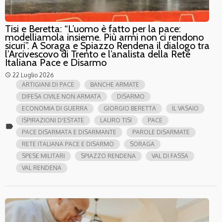
Tisi e Beretta: “L’uomo è fatto per la pace:
modelliamola insieme. Più armi non ci rendono
sicuri”. A Soraga e Spiazzo Rendena il dialogo tra
l’Arcivescovo di Trento e l’analista della Rete
Italiana Pace e Disarmo
22 Luglio 2026
access_time
ARTIGIANI DI PACE
BANCHE ARMATE
DIFESA CIVILE NON ARMATA
DISARMO
ECONOMIA DI GUERRA
GIORGIO BERETTA
IL VASAIO
ISPIRAZIONI D'ESTATE
LAURO TISI
PACE
label
PACE DISARMATA E DISARMANTE
PAROLE DISARMATE
RETE ITALIANA PACE E DISARMO
SORAGA
SPESE MILITARI
SPIAZZO RENDENA
VAL DI FASSA
VAL RENDENA