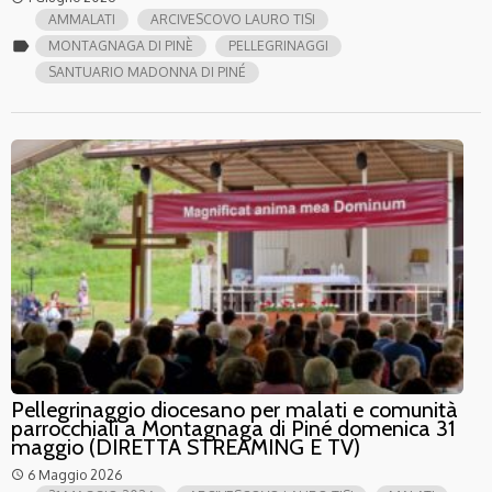
AMMALATI
ARCIVESCOVO LAURO TISI
label
MONTAGNAGA DI PINÈ
PELLEGRINAGGI
SANTUARIO MADONNA DI PINÉ
Pellegrinaggio diocesano per malati e comunità
parrocchiali a Montagnaga di Piné domenica 31
maggio (DIRETTA STREAMING E TV)
6 Maggio 2026
access_time