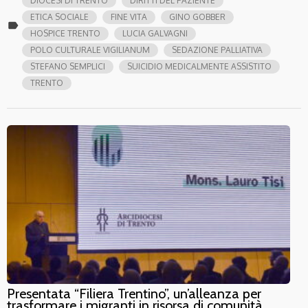
DIOCESI DI TRENTO
DIRITTI DEL PAZIENTE
ETICA SOCIALE
FINE VITA
GINO GOBBER
label
HOSPICE TRENTO
LUCIA GALVAGNI
POLO CULTURALE VIGILIANUM
SEDAZIONE PALLIATIVA
STEFANO SEMPLICI
SUICIDIO MEDICALMENTE ASSISTITO
TRENTO
Presentata “Filiera Trentino”, un’alleanza per
trasformare i migranti in risorsa di comunità.