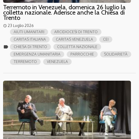
Terremoto in Venezuela, domenica 26 luglio la
colletta nazionale. Aderisce anche la Chiesa di
Trento
23 Luglio 2026
access_time
AIUTI UMANITARI
ARCIDIOCESI DI TRENTO
CARITAS ITALIANA
CARITAS VENEZUELA
CEI
label
CHIESA DI TRENTO
COLLETTA NAZIONALE
EMERGENZA UMANITARIA
PARROCCHIE
SOLIDARIETÀ
TERREMOTO
VENEZUELA