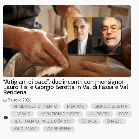
“Artigiani di pace”: due incontri con monsignor
Lauro Tisi e Giorgio Beretta in Val di Fassa e Val
Rendena
9 Luglio 2026
access_time
ARCIDIOCESI DI TRENTO
DISARMO
GIORGIO BERETTA
IL VASAIO
ISPIRAZIONI D'ESTATE
LAURO TISI
PACE
label
RETE ITALIANA PACE E DISARMO
SORAGA
SPIAZZO
VAL DI FASSA
VAL RENDENA