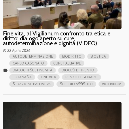
Fine vita, al Vigilianum confronto tra etica e
diritto: dialogo aperto su cure,
autodeterminazione e dignità (VIDEO)
22 Aprile 2026
access_time
AUTODETERMINAZIONE
BIODIRITTO
BIOETICA
CARLO CASONATO
CURE PALLIATIVE
label
DIALOGHI SUL FINE VITA
DIOCESI DI TRENTO
EUTANASIA
FINE VITA
RENZO PEGORARO
SEDAZIONE PALLIATIVA
SUICIDIO ASSISTITO
VIGILIANUM