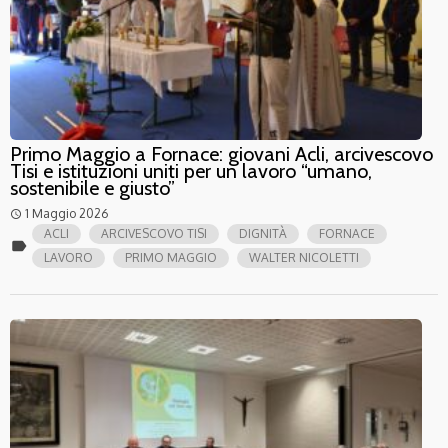
Primo Maggio a Fornace: giovani Acli, arcivescovo
Tisi e istituzioni uniti per un lavoro “umano,
sostenibile e giusto”
1 Maggio 2026
access_time
ACLI
ARCIVESCOVO TISI
DIGNITÀ
FORNACE
label
LAVORO
PRIMO MAGGIO
WALTER NICOLETTI