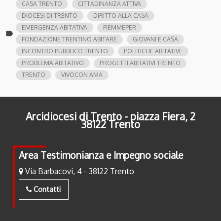
CASA TRENTO
CITTADINANZA ATTIVA
DIOCESI DI TRENTO
DIRITTO ALLA CASA
EMERGENZA ABITATIVA
FIEMMEPER
label
FONDAZIONE TRENTINO ABITARE
GIOVANI E CASA
INCONTRO PUBBLICO TRENTO
POLITICHE ABITATIVE
PROBLEMA ABITATIVO
PROGETTI ABITATIVI TRENTO
TRENTO
VIVOCON AMA
Arcidiocesi di Trento - piazza Fiera, 2
38122 Trento
Area Testimonianza e Impegno sociale
Via Barbacovi, 4 - 38122 Trento
Contatti