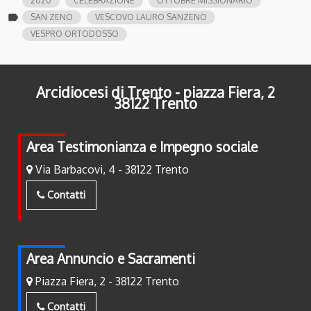
2020
CELEBRAZIONE
OTTOBRE MISSIONARIO
label
SAN ZENO
VESCOVO LAURO SANZENO
VESPRO ORTODOSSO
Arcidiocesi di Trento - piazza Fiera, 2
38122 Trento
Area Testimonianza e Impegno sociale
Via Barbacovi, 4 - 38122 Trento
Contatti
Area Annuncio e Sacramenti
Piazza Fiera, 2 - 38122 Trento
Contatti