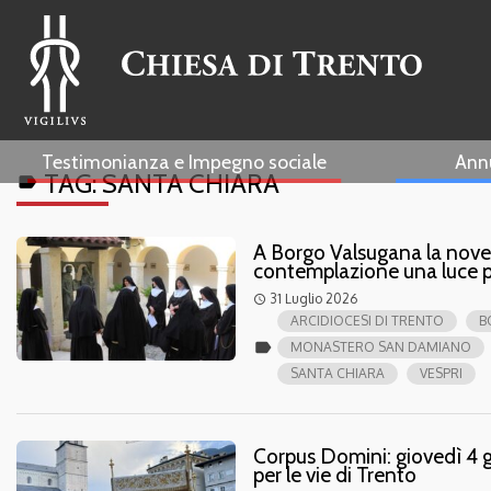
Testimonianza e Impegno sociale
Ann
TAG:
SANTA CHIARA
label
A Borgo Valsugana la noven
contemplazione una luce p
31 Luglio 2026
access_time
ARCIDIOCESI DI TRENTO
B
label
MONASTERO SAN DAMIANO
SANTA CHIARA
VESPRI
Corpus Domini: giovedì 4 g
per le vie di Trento