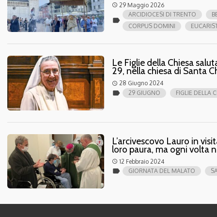
29 Maggio 2026
access_time
ARCIDIOCESI DI TRENTO
B
label
CORPUS DOMINI
EUCARIS
Le Figlie della Chiesa sal
29, nella chiesa di Santa Ch
28 Giugno 2024
access_time
label
29 GIUGNO
FIGLIE DELLA 
L’arcivescovo Lauro in visit
loro paura, ma ogni volta 
12 Febbraio 2024
access_time
label
GIORNATA DEL MALATO
S