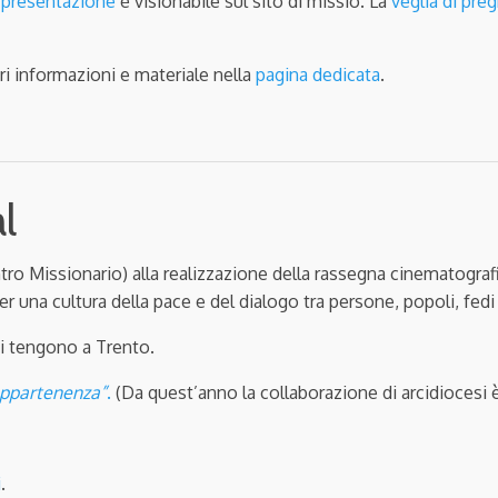
 presentazione
è visionabile sul sito di missio. La
veglia di preg
i informazioni e materiale nella
pagina dedicata
.
l
entro Missionario) alla realizzazione della rassegna cinematogra
per una cultura della pace e del dialogo tra persone, popoli, fedi
si tengono a Trento.
e appartenenza”
.
(Da quest’anno la collaborazione di arcidiocesi è 
i
.