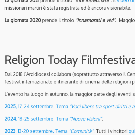
La giornata 2021
prende il titolo
“
Vite intrecciate
“
. Il
video di
missionari martiri è stata registrata ed è ancora visionabile.
La giornata
2020
prende il titolo
“
Innamorati e vivi
“
. Maggior
Religion Today Filmfestiva
Dal 2018 l’Arcidiocesi collabora (soprattutto attraverso il C
festival internazionale e itinerante di cinema delle religioni 
L’evento ha luogo in autunno, la maggior parte degli eventi 
2025
, 17-24 settembre. Tema
“Voci libere tra sport diritti 
2024
, 18-25 settembre. Tema
“Nuove visioni”
.
2023
, 13-20 settembre. Tema
“Comunità”
. Tutti i vincitori
qu