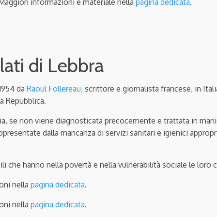
 Maggiori informazioni e materiale nella
pagina dedicata
.
ati di Lebbra
l 1954 da
Raoul Follereau
, scrittore e giornalista francese, in Ita
la Repubblica.
via, se non viene diagnosticata precocemente e trattata in man
presentate dalla mancanza di servizi sanitari e igienici appropria
li che hanno nella povertà e nella vulnerabilità sociale le loro 
oni nella
pagina dedicata
.
oni nella
pagina dedicata
.