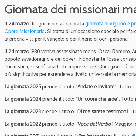
Giornata dei missionari mar
Il
24 marzo
di ogni anno si celebra la
giornata di digiuno e pr
Opere Missionarie
. Si tratta di un’occasione speciale per f
la propria vita per il Vangelo e per il bene di ogni persona.
Il 24 marzo 1980 veniva assassinato mons. Oscar Romero, Arci
popolo savadoregno e dei poveri. Nonostante fosse consapevo
eucaristica, suscitò una forte impressione. Quel giorno è rim
più significativa per estendere a livello universale la memoria 
La giornata 2025
prende il titolo “
Andate e invitate
“. Tutto i
La giornata 2024
prende il titolo “
Un cuore che arde
“. Tutto 
La giornata 2023
prende il titolo “
Di me sarete testimoni
“. T
La giornata 2022
prende il titolo
“
Voce del Verbo
“
: Maggiori 