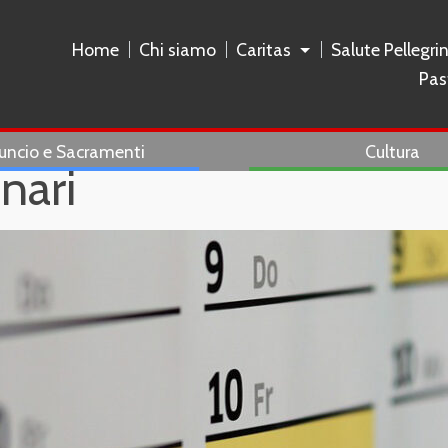
Home
Chi siamo
Caritas
Salute Pellegri
Pas
uncio e Sacramenti
Cultura
nari