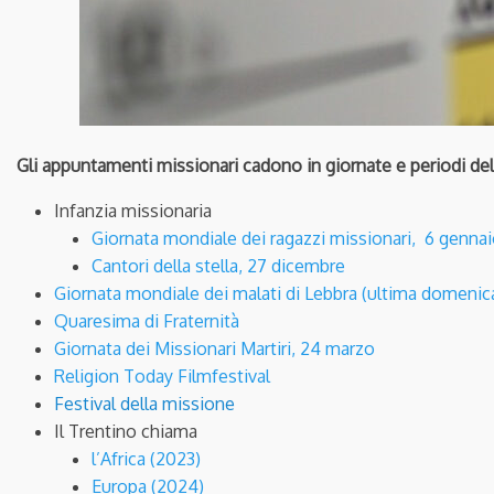
Gli appuntamenti missionari cadono in giornate e periodi dell’
Infanzia missionaria
Giornata mondiale dei ragazzi missionari, 6 genna
Cantori della stella, 27 dicembre
Giornata mondiale dei malati di Lebbra (ultima domenic
Quaresima di Fraternità
Giornata dei Missionari Martiri, 24 marzo
Religion Today Filmfestival
Festival della missione
Il Trentino chiama
l’Africa (2023)
Europa (2024)