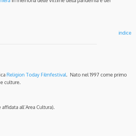
hiera
in memoria delle vittime della pandemia e dei
indice
fica
Religion Today Filmfestival
. Nato nel 1997 come primo
 e culture.
affidata all’Area Cultura).