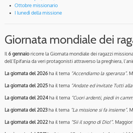
Ottobre missionario
I lunedì della missione
Giornata mondiale dei rag
Il
6 gennaio
ricorre la
Giornata mondiale dei ragazzi mission
dell’Epifania da veri protagonisti attraverso la preghiera, l’a
La giornata del 2026
ha il tema
“Accendiamo la speranza”
. M
La giornata del 2025
ha il tema
“Andate ed invitate Tutti alla
La giornata del 2024
ha il tema
“Cuori ardenti, piedi in cam
La giornata del 2023
ha il tema
“La missione si fa insieme”
. 
La giornata del 2022
ha il tema
“Sii il sogno di Dio!”
. Maggior