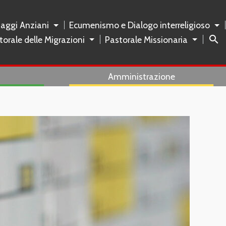
naggi Anziani
Ecumenismo e Dialogo interreligioso
search
torale delle Migrazioni
Pastorale Missionaria
Amministrazione