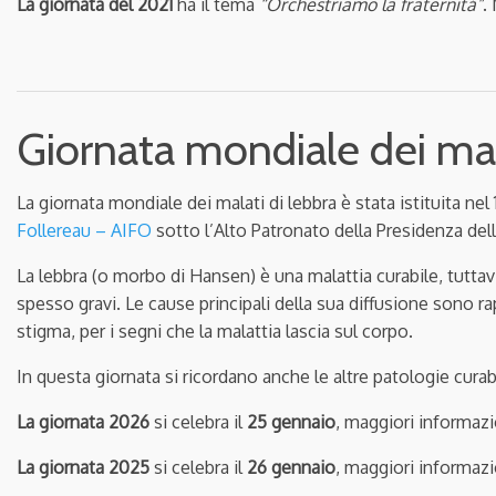
La giornata del 2021
ha il tema
“Orchestriamo la fraternità”
.
Giornata mondiale dei mal
La giornata mondiale dei malati di lebbra è stata istituita ne
Follereau – AIFO
sotto l’Alto Patronato della Presidenza del
La lebbra (o morbo di Hansen) è una malattia curabile, tutta
spesso gravi. Le cause principali della sua diffusione sono rap
stigma, per i segni che la malattia lascia sul corpo.
In questa giornata si ricordano anche le altre patologie curabi
La giornata 2026
si celebra il
25 gennaio
, maggiori informazi
La giornata 2025
si celebra il
26 gennaio
, maggiori informazi