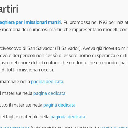
tiri
eghiera per i missionari martiri
. Fu promossa nel 1993 per inizia
are memoria dei numerosi martiri che rappresentano modelli con
vescovo di San Salvador (El Salvador). Aveva già ricevuto minac
le dei pericoli non cessò di essere uomo di speranza e di fid
asto nel cuore di tutti coloro che credono che un mondo i pace 
di tutti i missionari uccisi.
l materiale nella
pagina dedicata
.
il materiale nella
pagina dedicata
.
utto il materiale nella
pagina dedicata
.
dettagli e materiale nella
paginda dedicata
.