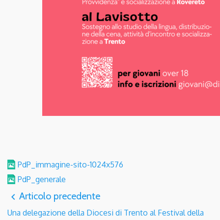
PdP_immagine-sito-1024x576
PdP_generale
Articolo precedente
navigate_before
Una delegazione della Diocesi di Trento al Festival della