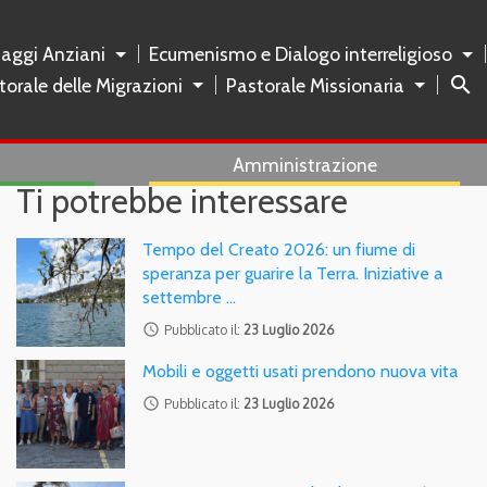
naggi Anziani
Ecumenismo e Dialogo interreligioso
search
torale delle Migrazioni
Pastorale Missionaria
Amministrazione
Ti potrebbe interessare
Tempo del Creato 2026: un fiume di
speranza per guarire la Terra. Iniziative a
settembre …
access_time
Pubblicato il:
23 Luglio 2026
Mobili e oggetti usati prendono nuova vita
access_time
Pubblicato il:
23 Luglio 2026