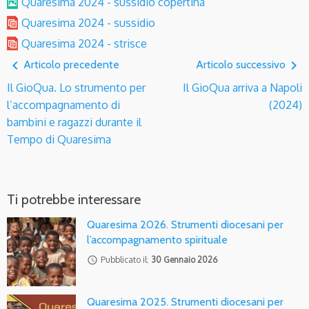
Quaresima 2024 - sussidio copertina
Quaresima 2024 - sussidio
Quaresima 2024 - strisce
navigate_before
navigate_next
Articolo precedente
Articolo successivo
Il GioQua. Lo strumento per
Il GioQua arriva a Napoli
l’accompagnamento di
(2024)
bambini e ragazzi durante il
Tempo di Quaresima
Ti potrebbe interessare
Quaresima 2026. Strumenti diocesani per
l’accompagnamento spirituale
access_time
Pubblicato il:
30 Gennaio 2026
Quaresima 2025. Strumenti diocesani per