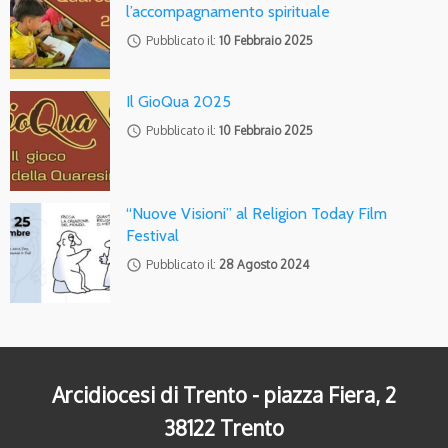
l’accompagnamento spirituale
access_time
Pubblicato il:
10 Febbraio 2025
Il GioQua 2025
access_time
Pubblicato il:
10 Febbraio 2025
“Nuove Visioni” al Religion Today Film
Festival
access_time
Pubblicato il:
28 Agosto 2024
Arcidiocesi di Trento - piazza Fiera, 2
38122 Trento