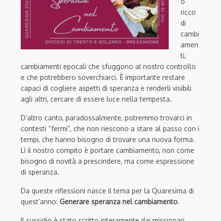
o
ricco
di
cambi
amen
ti,
cambiamenti epocali che sfuggono al nostro controllo
e che potrebbero soverchiarci. È importante restare
capaci di cogliere aspetti di speranza e renderli visibili
agli altri, cercare di essere luce nella tempesta.
D’altro canto, paradossalmente, potremmo trovarci in
contesti “fermi”, che non riescono a stare al passo con i
tempi, che hanno bisogno di trovare una nuova forma.
Lì il nostro compito è portare cambiamento, non come
bisogno di novità a prescindere, ma come espressione
di speranza.
Da queste riflessioni nasce il tema per la Quaresima di
quest’anno:
Generare speranza nel cambiamento
.
Il sussidio è stato scritto interamente dai missionari