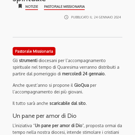
bookmark
NOTIZIE
PASTORALE MISSIONARIA
access_time
PUBBLICATO IL:
24 GENNAIO 2024
Pastorale Missionaria
Gli
strumenti
diocesani per l’accompagnamento
spirituale nel tempo di Quaresima verranno distribuiti a
partire dal pomeriggio di
mercoledì 24 gennaio
.
Anche quest’anno si propone il
GioQua
per
l’accompagnamento dei più giovani.
Il tutto sarà anche
scaricabile dal sito
.
Un pane per amor di Dio
L’iniziativa “
Un pane per amor di Dio
”, proposta ormai da
tempo nella nostra diocesi, intende stimolare i cristiani