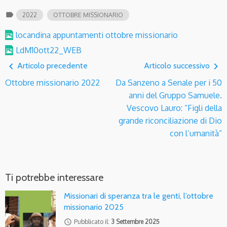
label
2022
OTTOBRE MISSIONARIO
locandina appuntamenti ottobre missionario
LdM10ott22_WEB
navigate_before
navigate_next
Articolo precedente
Articolo successivo
Ottobre missionario 2022
Da Sanzeno a Senale per i 50
anni del Gruppo Samuele.
Vescovo Lauro: “Figli della
grande riconciliazione di Dio
con l’umanità”
Ti potrebbe interessare
Missionari di speranza tra le genti, l’ottobre
missionario 2025
access_time
Pubblicato il:
3 Settembre 2025