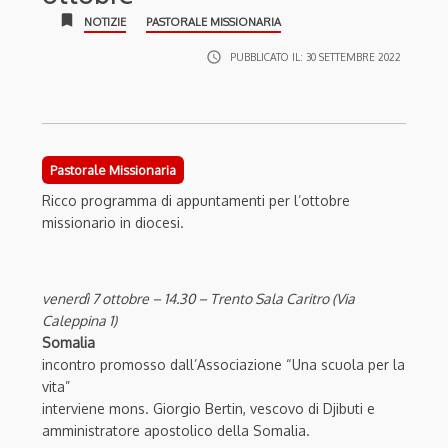
bookmark
NOTIZIE
PASTORALE MISSIONARIA
access_time
PUBBLICATO IL:
30 SETTEMBRE 2022
Pastorale Missionaria
Ricco programma di appuntamenti per l’ottobre
missionario in diocesi.
venerdì 7 ottobre – 14.30 – Trento Sala Caritro (Via
Caleppina 1)
Somalia
incontro promosso dall’Associazione “Una scuola per la
vita”
interviene mons. Giorgio Bertin, vescovo di Djibuti e
amministratore apostolico della Somalia.