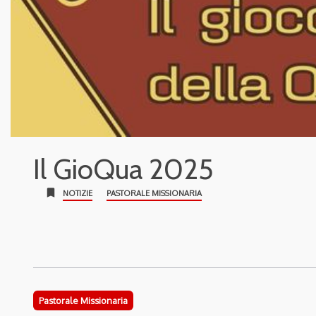
Il GioQua 2025
bookmark
NOTIZIE
PASTORALE MISSIONARIA
Pastorale Missionaria