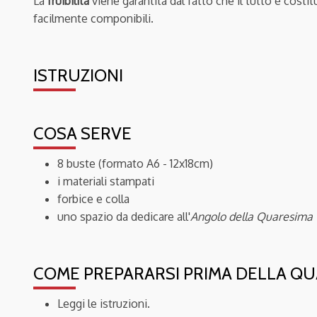
La
fruibilità
viene garantita dal fatto che il tutto è costit
facilmente componibili.
ISTRUZIONI
COSA SERVE
8 buste (formato A6 - 12x18cm)
i materiali stampati
forbice e colla
uno spazio da dedicare all'
Angolo della Quaresima
COME PREPARARSI PRIMA DELLA Q
Leggi le istruzioni.