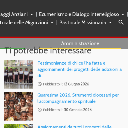
naggi Anziani
Ecumenismo e Dialogo interreligioso
search
torale delle Migrazioni
Pastorale Missionaria
Amministrazione
Ti potrebbe interessare
Testimonianze di chi ce l’ha fatta e
aggiornamenti dei progetti delle adozioni a
di…
access_time
Pubblicato il:
12 Giugno 2026
Quaresima 2026. Strumenti diocesani per
l’accompagnamento spirituale
access_time
Pubblicato il:
30 Gennaio 2026
Aggiornamenti da tutti i progetti delle