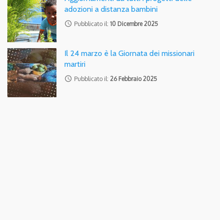
adozioni a distanza bambini
access_time
Pubblicato il:
10 Dicembre 2025
Il 24 marzo è la Giornata dei missionari
martiri
access_time
Pubblicato il:
26 Febbraio 2025