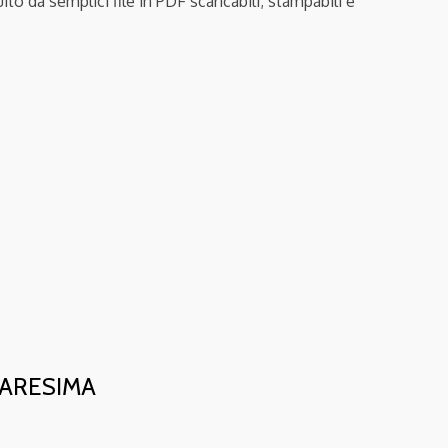
uito da semplici file in PDF scaricabili; stampabili e
UARESIMA