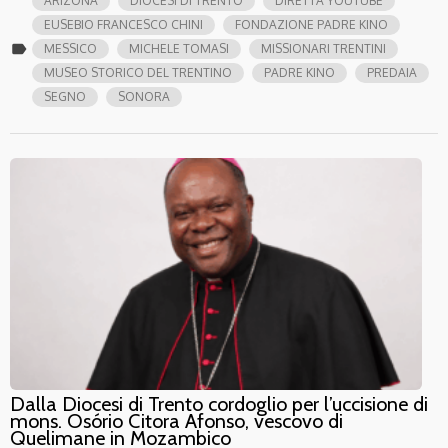
ARIZONA
DIOCESI DI TRENTO
DIRETTA YOUTUBE
EUSEBIO FRANCESCO CHINI
FONDAZIONE PADRE KINO
label
MESSICO
MICHELE TOMASI
MISSIONARI TRENTINI
MUSEO STORICO DEL TRENTINO
PADRE KINO
PREDAIA
SEGNO
SONORA
Dalla Diocesi di Trento cordoglio per l’uccisione di
mons. Osório Citora Afonso, vescovo di
Quelimane in Mozambico