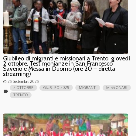
Giubileo di migranti e missionari a Trento, giovedì
2 ottobre. Testimonianze in San Francesco
Saverio e Messa in Duomo (ore 20 – diretta
streaming)
25 Settembre 2025
access_time
2 OTTOBRE
GIUBILEO 2025
MIGRANTI
MISSIONARI
label
TRENTO