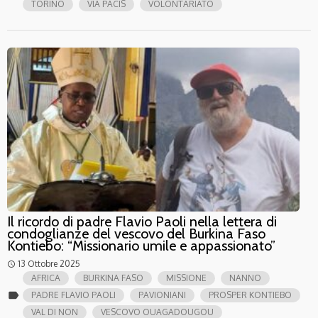
TORINO
VIA PACIS
VOLONTARIATO
Il ricordo di padre Flavio Paoli nella lettera di
condoglianze del vescovo del Burkina Faso
Kontiebo: “Missionario umile e appassionato”
13 Ottobre 2025
access_time
AFRICA
BURKINA FASO
MISSIONE
NANNO
label
PADRE FLAVIO PAOLI
PAVIONIANI
PROSPER KONTIEBO
VAL DI NON
VESCOVO OUAGADOUGOU