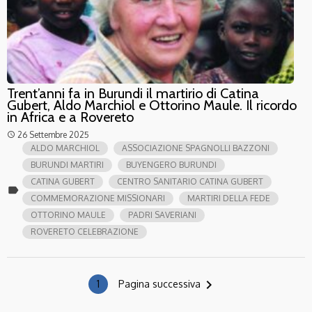
Trent’anni fa in Burundi il martirio di Catina
Gubert, Aldo Marchiol e Ottorino Maule. Il ricordo
in Africa e a Rovereto
26 Settembre 2025
access_time
ALDO MARCHIOL
ASSOCIAZIONE SPAGNOLLI BAZZONI
BURUNDI MARTIRI
BUYENGERO BURUNDI
CATINA GUBERT
CENTRO SANITARIO CATINA GUBERT
label
COMMEMORAZIONE MISSIONARI
MARTIRI DELLA FEDE
OTTORINO MAULE
PADRI SAVERIANI
ROVERETO CELEBRAZIONE
navigate_next
1
Pagina successiva