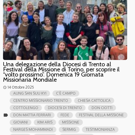
Una delegazione della Diocesi di Trento al
Festival della Missione di Torino, per scoprire il
“volto prossimo”. Domenica 19 Giornata
Missionaria Mondiale
14 Ottobre 2025
access_time
AUNG SAN SUU KYI
C’È CAMPO
CENTRO MISSIONARIO TRENTO
CHIESA CATTOLICA
COTTOLENGO
DIOCESI DI TRENTO
DON CIOTTI
label
DON MATTIA FERRARI
FEDE
FESTIVAL DELLA MISSIONE
GIOVANI
KIM ARIS
MISSIONE
NARGES MOHAMMADI
SERMIG
TESTIMONIANZA