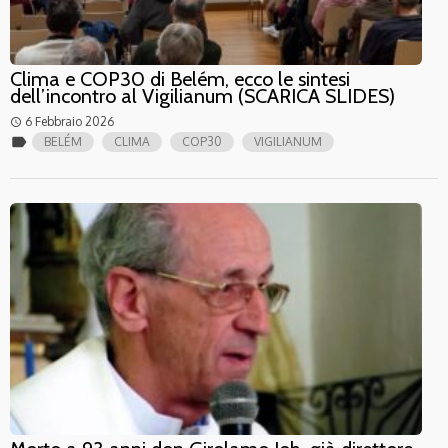
Clima e COP30 di Belém, ecco le sintesi
dell’incontro al Vigilianum (SCARICA SLIDES)
6 Febbraio 2026
access_time
label
BELÉM
CLIMA
COP30
VIGILIANUM