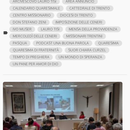
ARCIVESCOVO LAURO TISI
AREA ANNUNCIO
CALENDARIO QUARESIMALE
CATTEDRALE DI TRENTO
CENTRO MISSIONARIO
DIOCESI DI TRENTO
DON STEFANO ZENI
IMPOSIZIONE DELLE CENERI
IVO MUSER
LAURO TISI
MENSA DELLA PROVVIDENZA
label
MERCOLEDÌ DELLE CENERI
MISSIONARI TRENTINI
PASQUA
PODCAST UNA BUONA PAROLA
QUARESIMA
QUARESIMA DI FRATERNITÀ
SUOR CHIARA CURZEL
TEMPO DI PREGHIERA
UN MONDO DI SPERANZA
UN PANE PER AMOR DI DIO