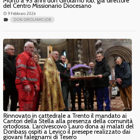
Morto a 93 anni don Girolamo Iob, già direttore
del Centro Missionario Diocesano
9 Febbraio 2026
access_time
label
DON GIROLAMO JOB
Rinnovato in cattedrale a Trento il mandato ai
Cantori della Stella alla presenza della comunità
ortodossa. L’arcivescovo Lauro dona ai malati del
Donbass ospiti a Levico il presepe realizzato dai
giovani falegnami di Tesero