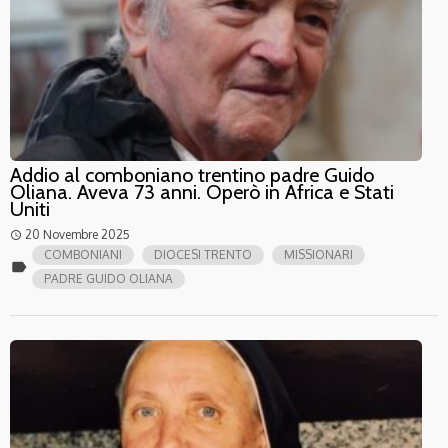
Addio al comboniano trentino padre Guido
Oliana. Aveva 73 anni. Operò in Africa e Stati
Uniti
20 Novembre 2025
access_time
COMBONIANI
DIOCESI TRENTO
MISSIONARI
label
PADRE GUIDO OLIANA