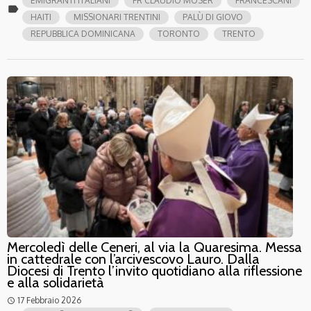
EMIGRANTI ITALIANI
FR CLAUDIO MOSER
FRANCESCANI
label
HAITI
MISSIONARI TRENTINI
PALÙ DI GIOVO
REPUBBLICA DOMINICANA
TORONTO
TRENTO
Mercoledì delle Ceneri, al via la Quaresima. Messa
in cattedrale con l’arcivescovo Lauro. Dalla
Diocesi di Trento l’invito quotidiano alla riflessione
e alla solidarietà
17 Febbraio 2026
access_time