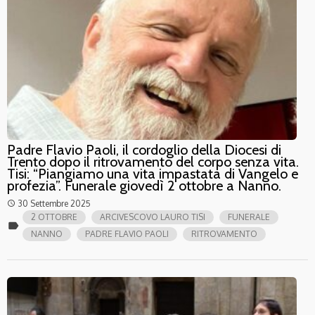
Padre Flavio Paoli, il cordoglio della Diocesi di
Trento dopo il ritrovamento del corpo senza vita.
Tisi: “Piangiamo una vita impastata di Vangelo e
profezia”. Funerale giovedì 2 ottobre a Nanno.
30 Settembre 2025
access_time
2 OTTOBRE
ARCIVESCOVO LAURO TISI
FUNERALE
label
NANNO
PADRE FLAVIO PAOLI
RITROVAMENTO