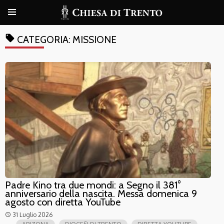
local_offer
CATEGORIA:
MISSIONE
Padre Kino tra due mondi: a Segno il 381°
anniversario della nascita. Messa domenica 9
agosto con diretta YouTube
31 Luglio 2026
access_time