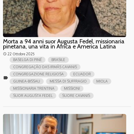
Morta a 94 anni suor Augusta Fedel, missionaria
pinetana, una vita in Africa e America Latina
22 Ottobre 2025
access_time
BASELGA DI PINÉ
BRASILE
CONGREGAÇÃO DAS IRMÃS CAVANIS
CONGREGAZIONE RELIGIOSA
ECUADOR
label
GUINEA-BISSAU
MESSA DI SUFFRAGIO
MIOLA
MISSIONARIA TRENTINA
MISSIONI
SUOR AUGUSTA FEDEL
SUORE CAVANIS