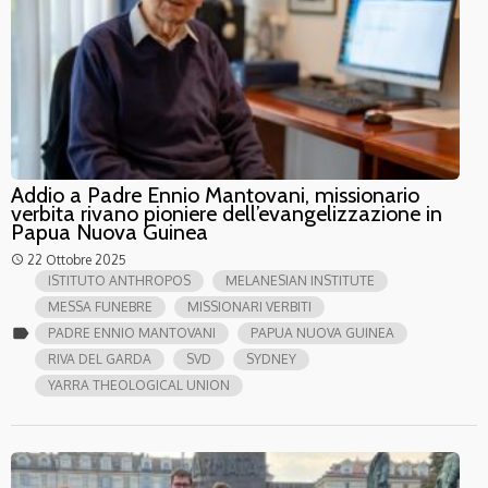
Addio a Padre Ennio Mantovani, missionario
verbita rivano pioniere dell’evangelizzazione in
Papua Nuova Guinea
22 Ottobre 2025
access_time
ISTITUTO ANTHROPOS
MELANESIAN INSTITUTE
MESSA FUNEBRE
MISSIONARI VERBITI
label
PADRE ENNIO MANTOVANI
PAPUA NUOVA GUINEA
RIVA DEL GARDA
SVD
SYDNEY
YARRA THEOLOGICAL UNION