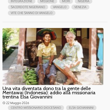
INTEGRAZIONE
MISSIONE
MORI
NIGERIA
SACERDOTE NIGERIANO
VANGELO
VENEZIA
VITE CHE SANNO DI VANGELO
Una vita diventata dono tra la gente delle
Mentawai (Indonesia): addio alla missionaria
trentina Elsa Giovannini
22 Maggio 2026
access_time
CENTRO MISSIONARIO DIOCESANO
ELSA GIOVANNINI