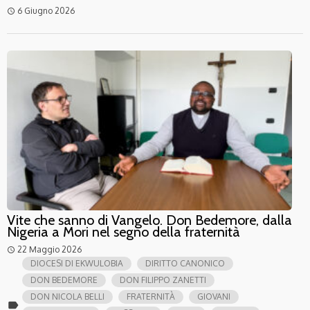
6 Giugno 2026
access_time
Vite che sanno di Vangelo. Don Bedemore, dalla
Nigeria a Mori nel segno della fraternità
22 Maggio 2026
access_time
DIOCESI DI EKWULOBIA
DIRITTO CANONICO
DON BEDEMORE
DON FILIPPO ZANETTI
DON NICOLA BELLI
FRATERNITÀ
GIOVANI
label