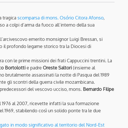
a tragica
scomparsa di mons. Osório Citora Afonso
,
 a colpi d’arma da fuoco all’interno della sua
ll’arcivescovo emerito monsignor Luigi Bressan, si
il profondo legame storico tra la Diocesi di
 con le prime missioni dei frati Cappuccini trentini. La
o Bortolotti
e padre
Oreste Saltori
(insieme al
urono brutalmente assassinati la notte di Pasqua del 1989
nte gli scontri della guerra civile mozambicana.
 predecessori del vescovo ucciso, mons.
Bernardo Filipe
 1976 al 2007, ricevette infatti la sua formazione
el 1969, stabilendo così un solido ponte tra le due
egato in modo significativo al territorio del Nord-Est