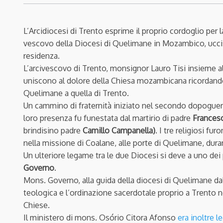
L’Arcidiocesi di Trento esprime il proprio cordoglio per l
vescovo della Diocesi di Quelimane in Mozambico, ucciso
residenza.
L’arcivescovo di Trento, monsignor Lauro Tisi insieme a
uniscono al dolore della Chiesa mozambicana ricordando 
Quelimane a quella di Trento.
Un cammino di fraternità iniziato nel secondo dopoguerra
loro presenza fu funestata dal martirio di padre
Francesc
brindisino padre
Camillo Campanella)
. I tre religiosi f
nella missione di Coalane, alle porte di Quelimane, dura
Un ulteriore legame tra le
due Diocesi si deve a uno dei
Governo
.
Mons. Governo, alla guida della diocesi di Quelimane dal
teologica e l’ordinazione sacerdotale proprio a Trento n
Chiese.
Il ministero di mons. Osório Citora Afonso
era inoltre l