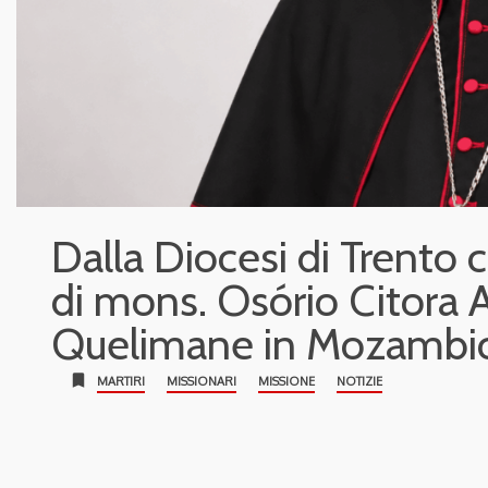
Dalla Diocesi di Trento c
di mons. Osório Citora 
Quelimane in Mozambi
bookmark
MARTIRI
MISSIONARI
MISSIONE
NOTIZIE