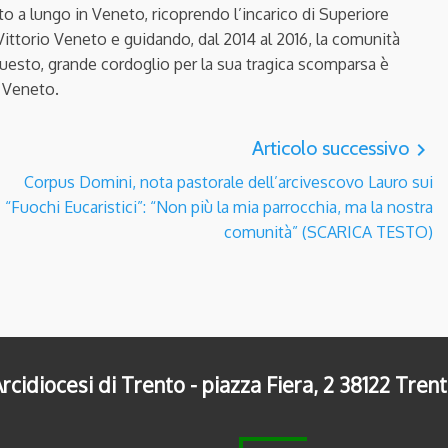
to a lungo in Veneto, ricoprendo l’incarico di Superiore
Vittorio Veneto e guidando, dal 2014 al 2016, la comunità
 questo, grande cordoglio per la sua tragica scomparsa è
o Veneto.
Articolo successivo
navigate_next
Corpus Domini, nota pastorale dell’arcivescovo Lauro sui
“Fuochi Eucaristici”: “Non più la mia parrocchia, ma la nostra
comunità” (SCARICA TESTO)
rcidiocesi di Trento - piazza Fiera, 2 38122 Tren