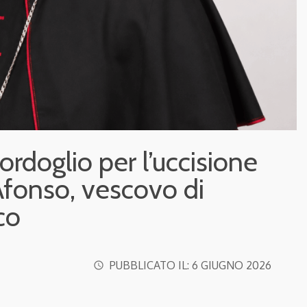
ordoglio per l’uccisione
Afonso, vescovo di
co
PUBBLICATO IL:
6 GIUGNO 2026
access_time