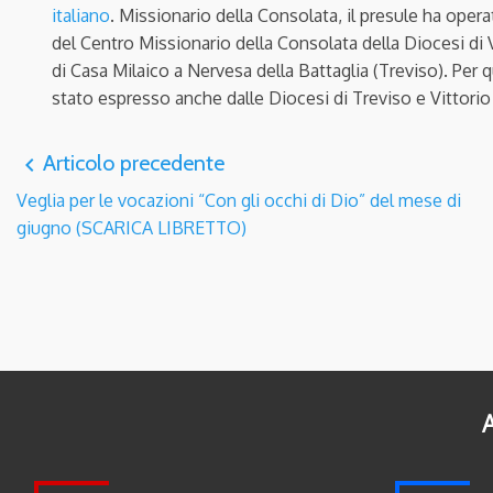
italiano
. Missionario della Consolata, il presule ha opera
del Centro Missionario della Consolata della Diocesi di 
di Casa Milaico a Nervesa della Battaglia (Treviso). Per
stato espresso anche dalle
Diocesi di Treviso e Vittori
Articolo precedente
navigate_before
Veglia per le vocazioni “Con gli occhi di Dio” del mese di
giugno (SCARICA LIBRETTO)
A