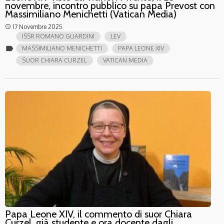
novembre, incontro pubblico su papa Prevost con
Massimiliano Menichetti (Vatican Media)
17 Novembre 2025
access_time
ISSR ROMANO GUARDINI
LEV
label
MASSIMILIANO MENICHETTI
PAPA LEONE XIV
SUOR CHIARA CURZEL
VATICAN MEDIA
Papa Leone XIV, il commento di suor Chiara
Curzel, già studente e ora docente dagli