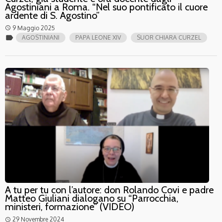
Agostiniani a Roma. “Nel suo pontificato il cuore
ardente di S. Agostino”
9 Maggio 2025
access_time
label
AGOSTINIANI
PAPA LEONE XIV
SUOR CHIARA CURZEL
A tu per tu con l’autore: don Rolando Covi e padre
Matteo Giuliani dialogano su “Parrocchia,
ministeri, formazione” (VIDEO)
29 Novembre 2024
access_time