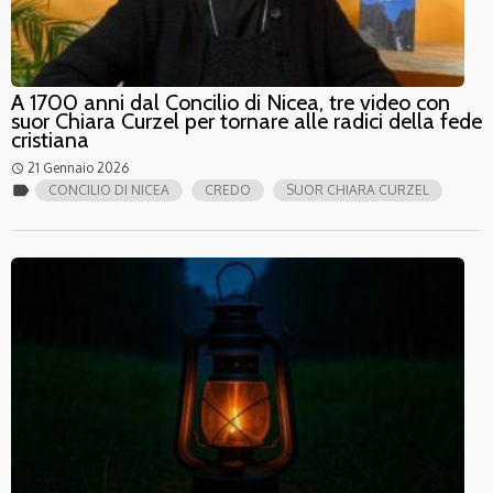
A 1700 anni dal Concilio di Nicea, tre video con
suor Chiara Curzel per tornare alle radici della fede
cristiana
21 Gennaio 2026
access_time
label
CONCILIO DI NICEA
CREDO
SUOR CHIARA CURZEL