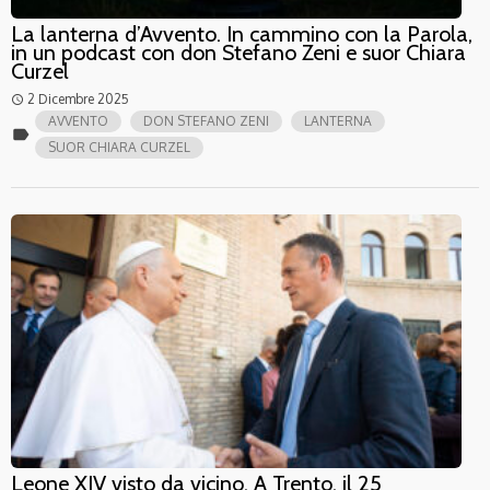
La lanterna d’Avvento. In cammino con la Parola,
in un podcast con don Stefano Zeni e suor Chiara
Curzel
2 Dicembre 2025
access_time
AVVENTO
DON STEFANO ZENI
LANTERNA
label
SUOR CHIARA CURZEL
Leone XIV visto da vicino. A Trento, il 25