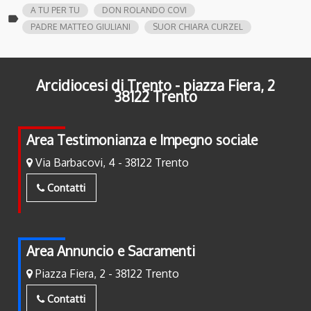
A TU PER TU
DON ROLANDO COVI
label
PADRE MATTEO GIULIANI
SUOR CHIARA CURZEL
Arcidiocesi di Trento - piazza Fiera, 2
38122 Trento
Area Testimonianza e Impegno sociale
Via Barbacovi, 4 - 38122 Trento
Contatti
Area Annuncio e Sacramenti
Piazza Fiera, 2 - 38122 Trento
Contatti