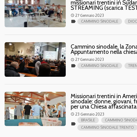
missionari trentini in Su
STREAMING (scarica TEST
27 Gennaio 2023
access_time
label
CAMMINO SINODALE
DIOC
Cammino sinodale, la Zona
Appuntamento nella chiesa 
27 Gennaio 2023
access_time
label
CAMMINO SINODALE
TRE
Missionari trentini in Ame
sinodale: donne, giovani, f
per una Chiesa affascinata
23 Gennaio 2023
access_time
BRASILE
CAMMINO SINOD
label
CAMMINO SINODALE TRENTO