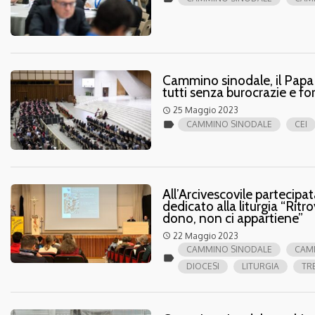
Cammino sinodale, il Papa 
tutti senza burocrazie e fo
25 Maggio 2023
access_time
label
CAMMINO SINODALE
CEI
All’Arcivescovile partecip
dedicato alla liturgia “Ritro
dono, non ci appartiene”
22 Maggio 2023
access_time
CAMMINO SINODALE
CAM
label
DIOCESI
LITURGIA
TR