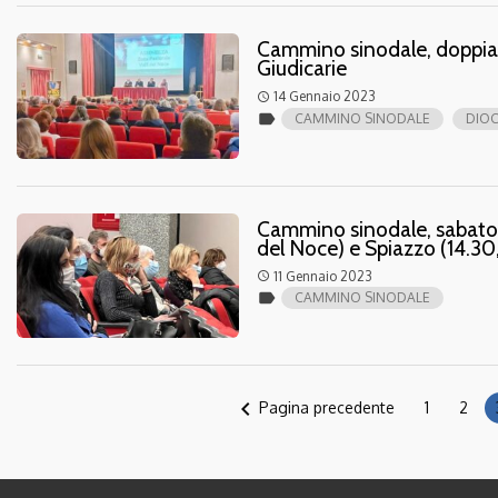
Cammino sinodale, doppia 
Giudicarie
14 Gennaio 2023
access_time
label
CAMMINO SINODALE
DIOC
Cammino sinodale, sabato 1
del Noce) e Spiazzo (14.30,
11 Gennaio 2023
access_time
label
CAMMINO SINODALE
navigate_before
Pagina precedente
1
2