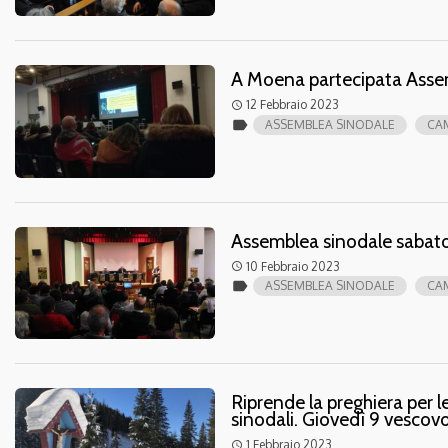
A Moena partecipata Assem
12 Febbraio 2023
access_time
label
ASSEMBLEA SINODALE
CA
Assemblea sinodale sabato
10 Febbraio 2023
access_time
label
ASSEMBLEA SINODALE
CA
Riprende la preghiera per le
sinodali. Giovedì 9 vesco
1 Febbraio 2023
access_time