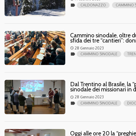
label
CALDONAZZO
CAMMINO 
Cammino sinodale, oltre du
sfida dei tre “cantieri”: do
28 Gennaio 2023
access_time
label
CAMMINO SINODALE
TRE
Dal Trentino al Brasile, la
sinodale dei missionari in 
28 Gennaio 2023
access_time
label
CAMMINO SINODALE
DIOC
Oggi alle ore 20 la “preghi