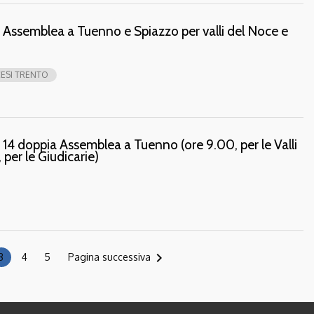
Assemblea a Tuenno e Spiazzo per valli del Noce e
ESI TRENTO
4 doppia Assemblea a Tuenno (ore 9.00, per le Valli
 per le Giudicarie)
navigate_next
3
4
5
Pagina successiva