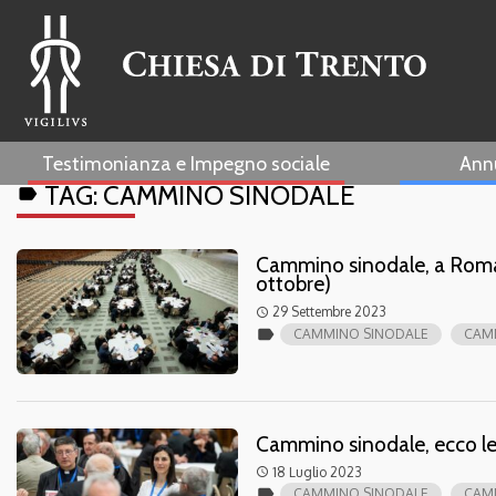
Testimonianza e Impegno sociale
Ann
TAG:
CAMMINO SINODALE
label
Cammino sinodale, a Roma 
ottobre)
29 Settembre 2023
access_time
label
CAMMINO SINODALE
CAMM
Cammino sinodale, ecco le L
18 Luglio 2023
access_time
label
CAMMINO SINODALE
CAMM