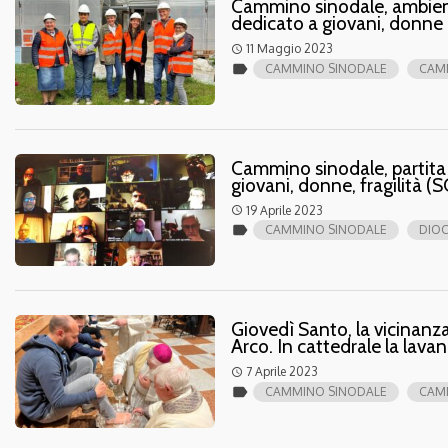
Cammino sinodale, ambient
dedicato a giovani, donne e
11 Maggio 2023
access_time
label
CAMMINO SINODALE
CAMM
Cammino sinodale, partita la
giovani, donne, fragilità
19 Aprile 2023
access_time
label
CAMMINO SINODALE
DIOC
Giovedì Santo, la vicinanz
Arco. In cattedrale la lava
7 Aprile 2023
access_time
label
CAMMINO SINODALE
CAMM