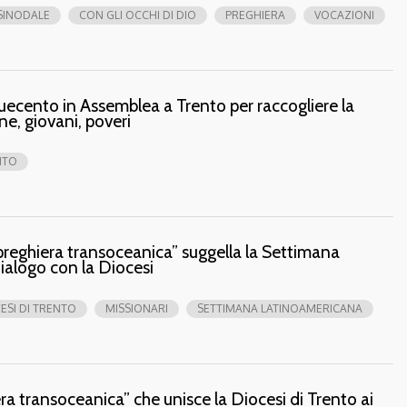
SINODALE
CON GLI OCCHI DI DIO
PREGHIERA
VOCAZIONI
ecento in Assemblea a Trento per raccogliere la
nne, giovani, poveri
NTO
 “preghiera transoceanica” suggella la Settimana
dialogo con la Diocesi
ESI DI TRENTO
MISSIONARI
SETTIMANA LATINOAMERICANA
era transoceanica” che unisce la Diocesi di Trento ai