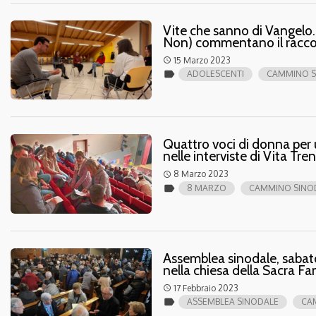
Vite che sanno di Vangelo. 
Non) commentano il racco
15 Marzo 2023
access_time
label
ADOLESCENTI
CAMMINO S
Quattro voci di donna per 
nelle interviste di Vita Tre
8 Marzo 2023
access_time
label
8 MARZO
CAMMINO SINO
Assemblea sinodale, sabat
nella chiesa della Sacra Fa
17 Febbraio 2023
access_time
label
ASSEMBLEA SINODALE
CA