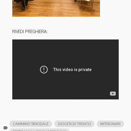
RIVEDI PREGHIERA:
CAMMINO SINODALE
DIOCESI DI TRENTO
MISSIONARI
label