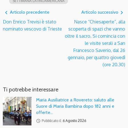
SETTIMANA LATINOAMERICANA
navigate_before
navigate_next
Articolo precedente
Articolo successivo
Don Enrico Trevisi è stato
Nasce “Chiesaperte”, alla
nominato vescovo di Trieste
scoperta di spazi che vanno
oltre il sacro. Si comincia con
le visite serali a San
Francesco Saverio, dal 26
gennaio, per quattro giovedì
(ore 20.30)
Ti potrebbe interessare
Maria Ausiliatrice a Rovereto: saluto alle
Suore di Maria Bambina dopo 182 anni e
offerte…
access_time
Pubblicato il:
6 Agosto 2026