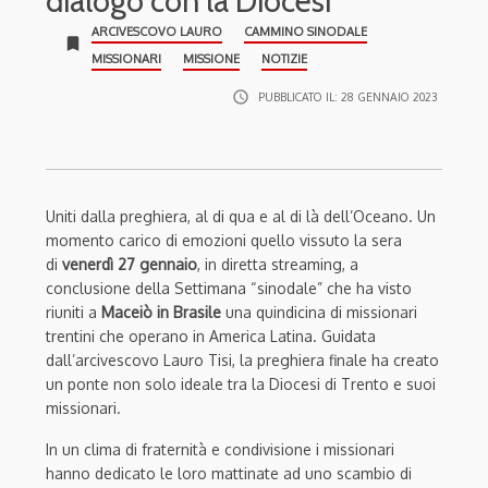
dialogo con la Diocesi
ARCIVESCOVO LAURO
CAMMINO SINODALE
bookmark
MISSIONARI
MISSIONE
NOTIZIE
access_time
PUBBLICATO IL:
28 GENNAIO 2023
Uniti dalla preghiera, al di qua e al di là dell’Oceano. Un
momento carico di emozioni quello vissuto la sera
di
venerdì 27 gennaio
, in diretta streaming, a
conclusione della Settimana “sinodale” che ha visto
riuniti a
Maceiò in Brasile
una quindicina di missionari
trentini che operano in America Latina. Guidata
dall’arcivescovo Lauro Tisi, la preghiera finale ha creato
un ponte non solo ideale tra la Diocesi di Trento e suoi
missionari.
In un clima di fraternità e condivisione i missionari
hanno dedicato le loro mattinate ad uno scambio di