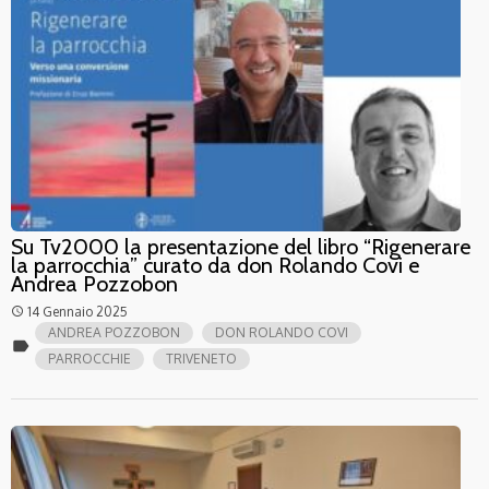
Su Tv2000 la presentazione del libro “Rigenerare
la parrocchia” curato da don Rolando Covi e
Andrea Pozzobon
14 Gennaio 2025
access_time
ANDREA POZZOBON
DON ROLANDO COVI
label
PARROCCHIE
TRIVENETO