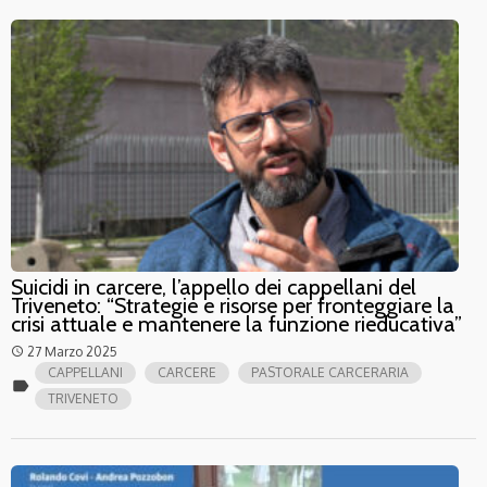
Suicidi in carcere, l’appello dei cappellani del
Triveneto: “Strategie e risorse per fronteggiare la
crisi attuale e mantenere la funzione rieducativa”
27 Marzo 2025
access_time
CAPPELLANI
CARCERE
PASTORALE CARCERARIA
label
TRIVENETO