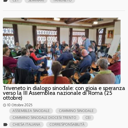
label
CET
SEMINARI
TRIVENETO
Triveneto in dialogo sinodale: con gioia e speranza
verso la III Assemblea nazionale di Roma (25
ottobre)
10 Ottobre 2025
access_time
ASSEMBLEA SINODALE
CAMMINO SINODALE
CAMMINO SINODALE DIOCESI TRENTO
CEI
label
CHIESA ITALIANA
CORRESPONSABILITÀ