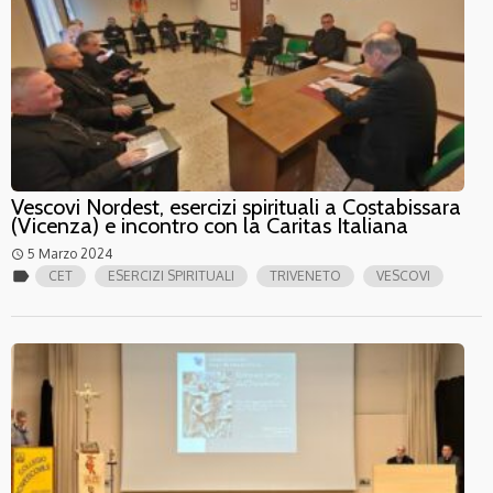
Vescovi Nordest, esercizi spirituali a Costabissara
(Vicenza) e incontro con la Caritas Italiana
5 Marzo 2024
access_time
label
CET
ESERCIZI SPIRITUALI
TRIVENETO
VESCOVI