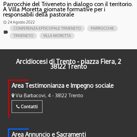
Parrocchie del Triveneto in dialogo con il territorio.
A Villa Moretta giornate formative per i
responsabili della pastorale
24 Agosto 2022
access_time
CONFERENZA EPISCOPALE TRIVENETO
PARROCCHIE
label
TRIVENETO
VILLA MORETTA
Arcidiocesi di Trento - piazza Fiera, 2
38122 Trento
Area Testimonianza e Impegno sociale
Via Barbacovi, 4 - 38122 Trento
Contatti
Area Annuncio e Sacramenti