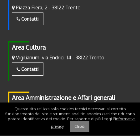
Piazza Fiera, 2 - 38122 Trento
Contatti
Area Cultura
Vigilianum, via Endrici, 14 - 38122 Trento
Contatti
Area Amministrazione e Affari generali
Piazza Fiera, 2 - 38122 Trento
Questo sito utilizza solo cookies tecnici necessari al corretto
funzionamento del sito e strumenti analitici anonimizzati che riducono
il potere identificativo dei cookie. Per saperne di più leggi l'
informativa
Contatti
privacy
.
Chiudi